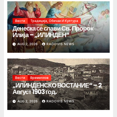
Вести
Традиција, Обичаи И Култура
Денеска се слави Св. Пророк
Илија – „ИЛИНДЕН“
AUG 2, 2026
RADOVIS NEWS
Вести
Времеплов
„ИЛИНДЕНСКО ВОСТАНИЕ“ – 2
Август 1903 год.
AUG 2, 2026
RADOVIS NEWS