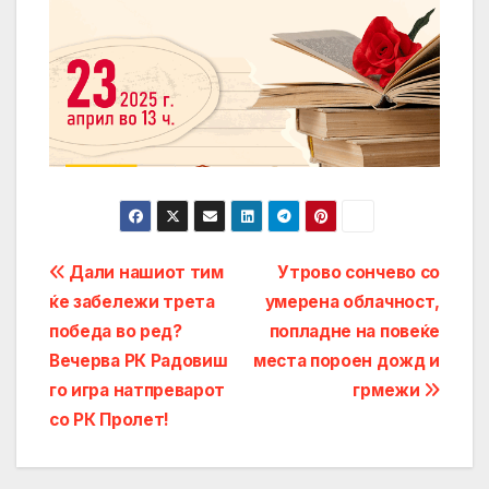
Post
Дали нашиот тим
Утрово сончево со
ќе забележи трета
умерена облачност,
navigation
победа во ред?
попладне на повеќе
Вечерва РК Радовиш
места пороен дожд и
го игра натпреварот
грмежи
со РК Пролет!