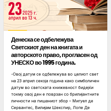
Денеска се одбележува
Светскиот ден на книгата и
авторското право, прогласен од
УНЕСКО во 1995 година.
-Овој датум се одбележува во целиот свет
на 23 април секоја година како симболичен
датум во светската книжевност бидејќи
токму овој ден е поврзан со брилијантните
личности на пишаниот збор – Мигуел де
Сервантес, Вилијам Шекспир, Лопе Де