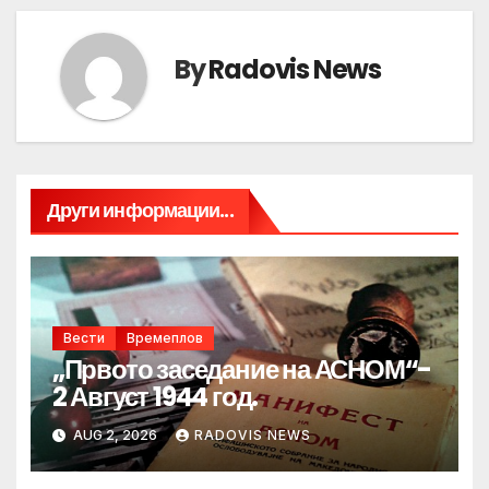
By
Radovis News
Други информации...
Вести
Времеплов
„Првото заседание на АСНОМ“-
2 Август 1944 год.
AUG 2, 2026
RADOVIS NEWS