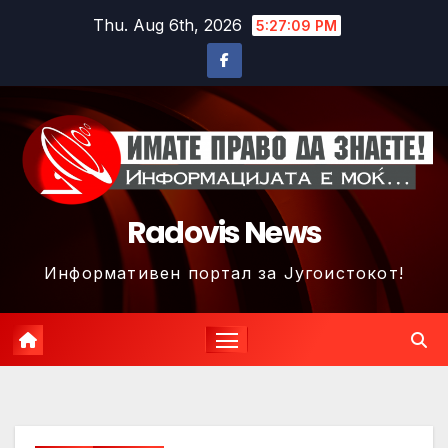
Skip
Thu. Aug 6th, 2026
5:27:11 PM
to
content
Radovis News
Информативен портал за Југоистокот!