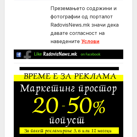
Преземањето содржини и
фотографии од порталот
RadovisNews.mk значи дека
давате согласност на
нaведените
Услови