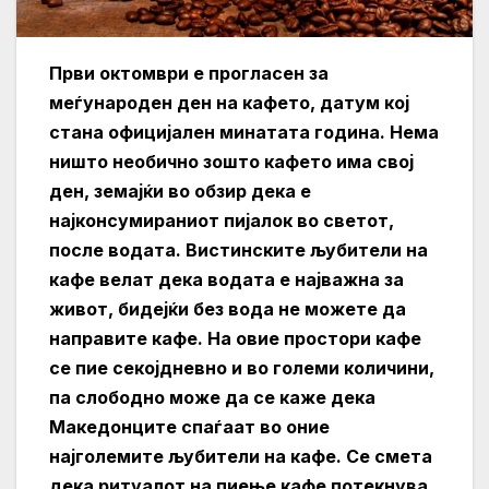
Први октомври е прогласен за
меѓународен ден на кафето, датум кој
стана официјален минатата година. Нема
ништо необично зошто кафето има свој
ден, земајќи во обзир дека е
најконсумираниот пијалок во светот,
после водата. Вистинските љубители на
кафе велат дека водата е најважна за
живот, бидејќи без вода не можете да
направите кафе. На овие простори кафе
се пие секојдневно и во големи количини,
па слободно може да се каже дека
Македонците спаѓаат во оние
најголемите љубители на кафе. Се смета
дека ритуалот на пиење кафе потекнува