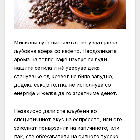
Милиони луѓе низ светот негуваат јавна
љубовна афера со кафето. Неодоливата
арома на топло кафе наутро ги буди
нашите сетила и нè уверува дека
станување од кревет не било залудно,
додека секоја голтка нè исполнува со
енергија и желба да го зграпчиме денот.
Независно дали сте вљубени во
специфичниот вкус на еспресото, или сте
заколнат приврзаник на капучиното, или
пак, сте обожаватели на силното турско