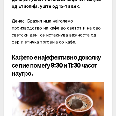
од Етиопија, уште од 15-ти век.
Денес, Бразил има најголемо
производство на кафе во светот и на овој
светски ден, се истакнува важноста од
фер и етичка трговија со кафе.
Кафето е најефективно доколку
се пие помеѓу 9:30 и 11:30 часот
наутро.