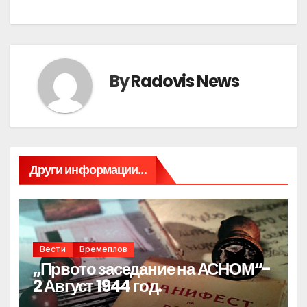
By
Radovis News
Други информации...
Вести
Времеплов
„Првото заседание на АСНОМ“-
2 Август 1944 год.