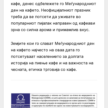
кафе, денес одбележете го Меѓународниот
ден на кафето. Неофицијалниот празник
треба да ве потсети да уживате во
популарниот пијалак направен од кафеави
зрна со силна арома и примамлив вкус.
Земјите кои го слават Меѓународниот ден
на кафето најчесто на оваа дата го
потсетуваат населението за долгата
историја на пиење кафе и на важноста на
чесната, етичка трговија со кафе.