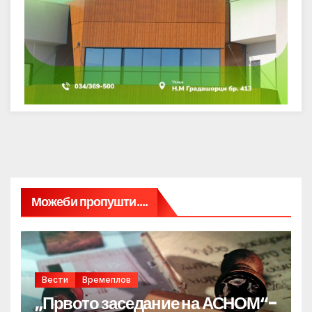
Можеби пропушти....
Вести
Времеплов
„Првото заседание на АСНОМ“-