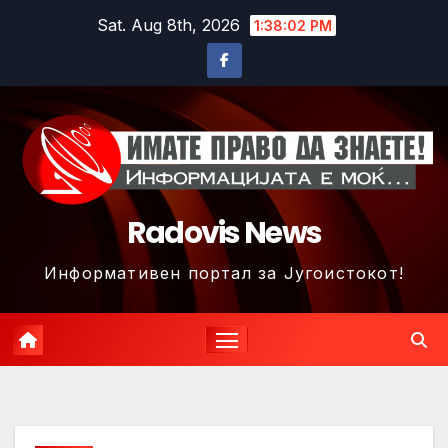
Skip
Sat. Aug 8th, 2026
1:38:04 PM
to
content
Radovis News
Информативен портал за Југоистокот!