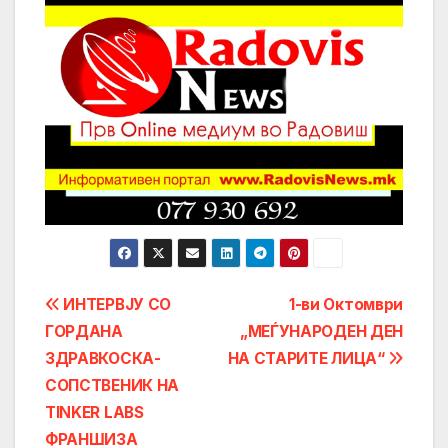
Post
ИНТЕРВЈУ СО
1-ви Октомври
ГОРДАНА
„МЕЃУНАРОДЕН ДЕН
navigation
ЗДРАВКОСКА-
НА СТАРИТЕ ЛИЦА“
СОПСТВЕНИК НА
TINKER LABS
ФРАНШИЗА