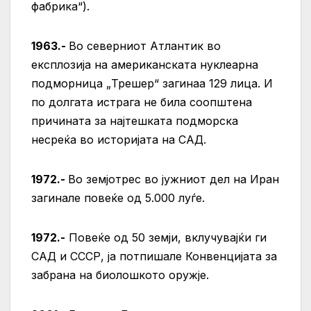
фабрика“).
1963.-
Во северниот Атлантик во
експлозија на американската нуклеарна
подморница „Трешер“ загинаа 129 лица. И
по долгата истрага не била соопштена
причината за најтешката подморска
несреќа во историјата на САД.
1972.-
Во земјотрес во јужниот дел на Иран
загинале повеќе од 5.000 луѓе.
1972.-
Повеќе од 50 земји, вклучувајќи ги
САД и СССР, ја потпишале Конвенцијата за
забрана на биолошкото оружје.