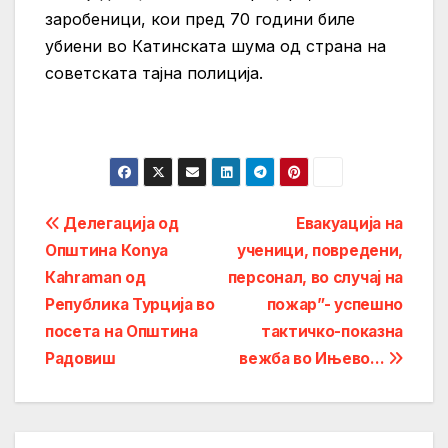
заробеници, кои пред 70 години биле
убиени во Катинската шума од страна на
советската тајна полиција.
Post
Делегација од
Eвакуација на
Општина Кonya
ученици, повредени,
navigation
Кahraman од
персонал, во случај на
Република Турција во
пожар”- успешно
посета на Општина
тактичко-показна
Радовиш
вежба во Ињево…