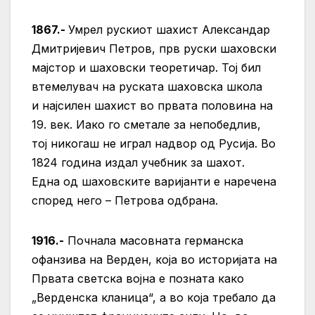
1867.-
Умрел рускиот шахист Александар
Дмитријевич Петров, прв руски шаховски
мајстор и шаховски теоретичар. Тој бил
втемелувач на руската шаховска школа
и најсилен шахист во првата половина на
19. век. Иако го сметале за непобедлив,
тој никогаш не играл надвор од Русија. Во
1824 година издал учебник за шахот.
Една од шаховските варијанти е наречена
според него – Петрова одбрана.
1916.-
Почнала масовната германска
офанзива на Верден, која во историјата на
Првата светска војна е позната како
„Верденска кланица“, а во која требало да