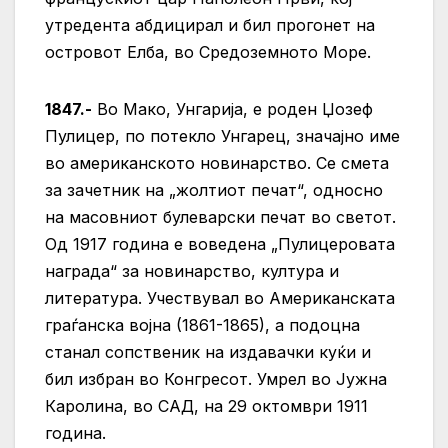
утредента абдицирал и бил прогонет на
островот Елба, во Средоземното Море.
1847.-
Во Мако, Унгарија, е роден Џозеф
Пулицер, по потекло Унгарец, значајно име
во американското новинарство. Се смета
за зачетник на „жолтиот печат“, односно
на масовниот булеварски печат во светот.
Од 1917 година е воведена „Пулицеровата
награда“ за новинарство, култура и
литература. Учествувал во Американската
граѓанска војна (1861-1865), а подоцна
станал сопственик на издавачки куќи и
бил избран во Конгресот. Умрел во Јужна
Каролина, во САД, на 29 октомври 1911
година.