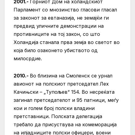
2001.-
Горниот Дом на холандскиот
Парламент со мнозинство гласови гласал
за законот за евтаназија, не земајќи ги
предвид уличните демонстрации на
противниците на тој закон, со што
Холандија станала прва земја во светот во
која било озаконето убиството од
милосрдие.
2010.-
Во близина на Смоленск се урнал
авионот на полскиот претседател Лех
Качињски – „Тупољев“ 154. Во несреќата
загинал претседателот и 95 патници, меѓу
кои и голем број полски владини
претставници. Полската делегација
требало да присуствува на комеморација
на илјадниците полски офицери, воени