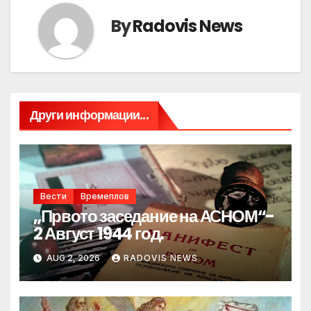
By
Radovis News
Други информации...
Вести
Времеплов
„Првото заседание на АСНОМ“-
2 Август 1944 год.
AUG 2, 2026
RADOVIS NEWS