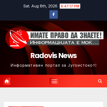
Skip
Sat. Aug 8th, 2026
8:47:20 PM
to
content
Radovis News
Информативен портал за Југоистокот!