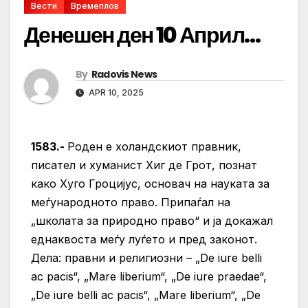
Вести
Времеплов
Денешен ден 10 Април…
By
Radovis News
APR 10, 2025
1583.-
Роден е холандскиот правник,
писател и хуманист Хиг де Грот, познат
како Хуго Гроцијус, основач на науката за
меѓународното право. Припаѓал на
„школата за природно право“ и ја докажал
еднаквоста меѓу луѓето и пред законот.
Дела: правни и религиозни – „De iure belli
ac pacis“, „Mare liberium“, „De iure praedae“,
„De iure belli ac pacis“, „Mare liberium“, „De