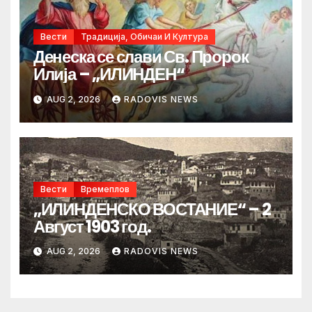
Вести
Традиција, Обичаи И Култура
Денеска се слави Св. Пророк
Илија – „ИЛИНДЕН“
AUG 2, 2026
RADOVIS NEWS
Вести
Времеплов
„ИЛИНДЕНСКО ВОСТАНИЕ“ – 2
Август 1903 год.
AUG 2, 2026
RADOVIS NEWS