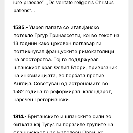
iure praedae“, „De veritate religionis Christus
patiens“…
1585.-
Умрел папата со италијанско
потекло Гргур Тринаесетти, кој во текот на
13 години како црковен поглавар ги
поттикнувал француските римокатолици
на злосторства. Тој го поддржувал
шпанскиот крал Фелип Втори, приврзаник
на инквизицијата, во борбата против
Англија. Советуван од астрономите во
1582 година го реформирал календарот,
наречен Грегоријански.
1814.-
Британските и шпанските сили во
битката кај Тулуз ги поразиле трупите на
францускиот цар Наполеон Први, кој