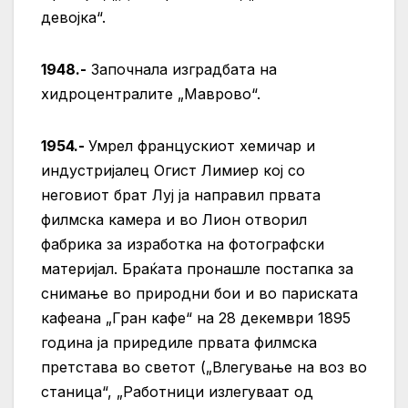
девојка“.
1948.-
Започнала изградбата на
хидроцентралите „Маврово“.
1954.-
Умрел францускиот хемичар и
индустријалец Огист Лимиер кој со
неговиот брат Луј ја направил првата
филмска камера и во Лион отворил
фабрика за изработка на фотографски
материјал. Браќата пронашле постапка за
снимање во природни бои и во париската
кафеана „Гран кафе“ на 28 декември 1895
година ја приредиле првата филмска
претстава во светот („Влегување на воз во
станица“, „Работници излегуваат од