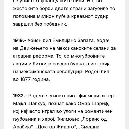
се уништат француските сили. Но, во
жестоките борби двете страни загубиле по
половина милион луѓе а крвавиот судир
завршил без победник.
1919.-
Убиен бил Емилијано Запата, водач
на Движењето на мексиканските селани за
аграрна реформа. Тој со многубројните
акции и битки ја создал бурната историја
на мексиканската револуција. Роден бил
во 1877 година.
1932.-
Роден е египетскиот филмски актер
Мајкл Шалхуб, познат како Омар Шариф,
кој најчесто играл во улоги на романтичен
љубовник и херој. Филмови: „Лоренс од
Арабија“, „Доктор Живаго“, „Смешна