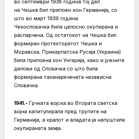
во септември 1938 година тој дел
на Чешка бил припоен кон Германија, со
што во март 1939 година
Чехословачка била целосно окупирана и
распарчена. Од остатокот на Чешка бил
формиран протекторатот Чешка и
Моравска. Прикарпатска Русија (Украина)
била припоена кон Унгарија, како и јужните
делови од Словачка со што била
формирана таканаречената независна
Словачка.
1941.-
Грчката војска во Втората светска
војна капитулирала пред трупите на
Германија, а кралот и владата ја напуштиле
окупираната земја.