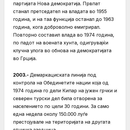
партијата Нова демократија. Првпат
станал претседател на владата во 1955
година, и на таа функција останал до 1963
година, кога доброволно емигрирал.
Повторно составил влада во 1974 година,
по падот на воената хунта, одигрувајќи
клучна улога во обнова на демократијата
во Грција.
2003.-
Демаркациската линија под
контрола на Обединетите нации која од
1974 година го дели Кипар на јужен грчки и
северен турски дел била отворена за
населението по цели 30 години. За само
една недела околу 150.000 луѓе
престојувале на територијата на другата
етничка заедница.