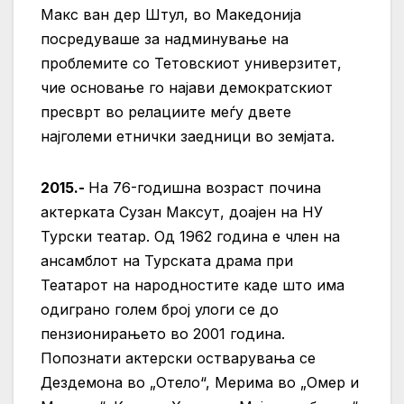
Макс ван дер Штул, во Македонија
посредуваше за надминување на
проблемите со Тетовскиот универзитет,
чие основање го најави демократскиот
пресврт во релациите меѓу двете
најголеми етнички заедници во земјата.
2015.-
На 76-годишна возраст почина
актерката Сузан Максут, доајен на НУ
Турски театар. Од 1962 година е член на
ансамблот на Турската драма при
Театарот на народностите каде што има
одиграно голем број улоги се до
пензионирањето во 2001 година.
Попознати актерски остварувања се
Дездемона во „Отело“, Мерима во „Омер и