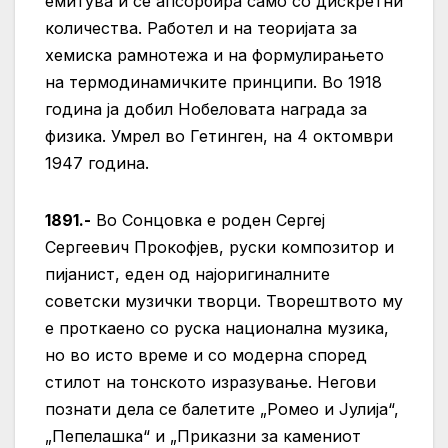
емитува и се апсорбира само со дискретни
количества. Работел и на теоријата за
хемиска рамнотежа и на формулирањето
на термодинамичките принципи. Во 1918
година ја добил Нобеловата награда за
физика. Умрел во Гетинген, на 4 октомври
1947 година.
1891.-
Во Сонцовка е роден Сергеј
Сергеевич Прокофјев, руски композитор и
пијанист, еден од најоригиналните
советски музички творци. Творештвото му
е проткаено со руска национална музика,
но во исто време и со модерна според
стилот на тонското изразување. Негови
познати дела се балетите „Ромео и Јулија“,
„Пепелашка“ и „Приказни за камениот