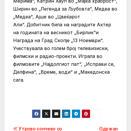
Мерима“, Катрин Хауп во „Мајка храброст“,
Ширин во „Легенда за Љубовта“, Медеа во
„Медеа“, Ајше во „Цвеќарот
Али“. Добитник била на наградите Актер
на годината на весникот „Бирлик“и
Награда на Град Скопје „13 Ноември“.
Учествувала во голем број телевизиски,
филмски и радио-проекти. Играла во
филмовите „Најдолгиот пат“, „Исправи се,
Делфина“, „Време, води“ и „Македонска
сага.
Post
Утрово сончево со
Одржан