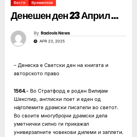
Вести
Времеплов
Денешен ден 23 Април …
By
Radovis News
APR 23, 2025
– Денеска е Светски ден на книгата и
авторското право
1564.-
Во Стратфорд е роден Вилијам
Шекспир, англиски поет и еден од
најголемите драмски писатели во светот.
Во своите многубројни драмски дела
уметнички силно ги прикажал
универзалните човекови дилеми и заплети.