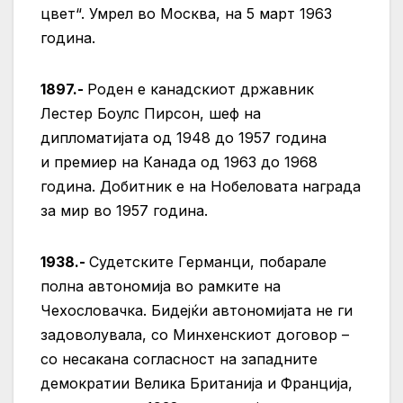
цвет“. Умрел во Москва, на 5 март 1963
година.
1897.-
Роден е канадскиот државник
Лестер Боулс Пирсон, шеф на
дипломатијата од 1948 до 1957 година
и премиер на Канада од 1963 до 1968
година. Добитник е на Нобеловата награда
за мир во 1957 година.
1938.-
Судетските Германци, побарале
полна автономија во рамките на
Чехословачка. Бидејќи автономијата не ги
задоволувала, со Минхенскиот договор –
со несакана согласност на западните
демократии Велика Британија и Франција,