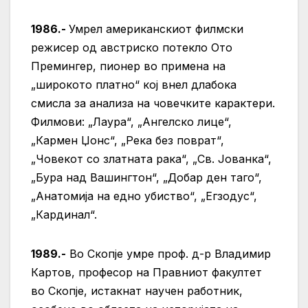
1986.-
Умрел американскиот филмски
режисер од австриско потекло Ото
Премингер, пионер во примена на
„широкото платно“ кој внел длабока
смисла за анализа на човечките карактери.
Филмови: „Лаура“, „Ангелско лице“,
„Кармен Џонс“, „Река без поврат“,
„Човекот со златната рака“, „Св. Јованка“,
„Бура над Вашингтон“, „Добар ден таго“,
„Анатомија на едно убиство“, „Егзодус“,
„Кардинал“.
1989.-
Во Скопје умре проф. д-р Владимир
Картов, професор на Правниот факултет
во Скопје, истакнат научен работник,