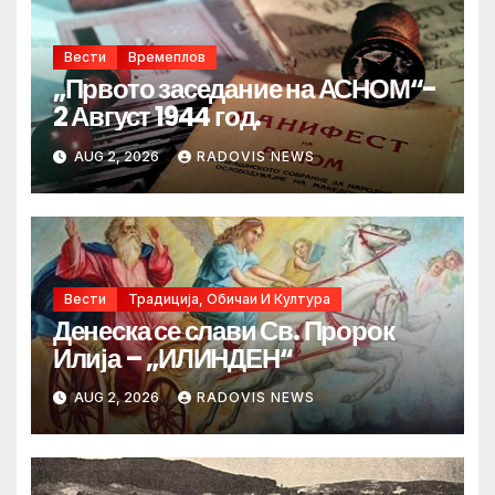
Вести
Времеплов
„Првото заседание на АСНОМ“-
2 Август 1944 год.
AUG 2, 2026
RADOVIS NEWS
Вести
Традиција, Обичаи И Култура
Денеска се слави Св. Пророк
Илија – „ИЛИНДЕН“
AUG 2, 2026
RADOVIS NEWS