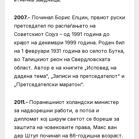
2007.-
Починал Борис Елцин, првиот руски
претседател по распаѓањето на
Советскиот Сојуз – од 1991 година до
крајот на декември 1999 година. Роден бил
на 1 февруари 1931 година во селото Бутка,
во Талицкиот реон на Свердловската
област. Автор е на книгите „Исповед на
дадена тема“, „Записи на претседателот“ и
„Претседателски маратон“.
2011.-
Поранешниот холандски министер
за надворешни работи, а потоа и
дипломат кој ширум светот се бореше за
заштита на човековите права, Макс ван
дер Штул починал на 86-годишна возраст.