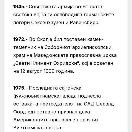
1945.-
Советската армија во Втората
светска војна ги ослободила германските
логори Сексенхаузен и Равенсбирк.
1972.-
Во Скопје бил поставен камен-
темелник на Соборниот архиепископски
храм на Македонската православна црква
„Свети Климент Охридски“, кој е осветен
на 12 август 1990 година.
1975.-
Последната сајгонска
(јуужновиетнамска) влада поднесла
оставка, а претседателот на САД Џералд
Форд едноставно признал дека
Американците претрпеле пораз во
Виетнамската војна.