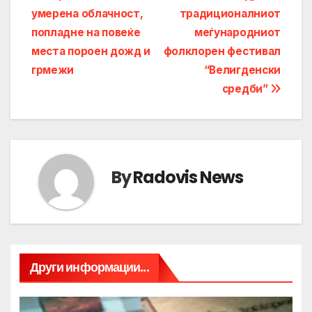
умерена облачност,
традиционалниот
navigation
попладне на повеќе
меѓународниот
места пороен дожд и
фолклорен фестивал
грмежи
“Велигденски
средби”
By
Radovis News
Други информации...