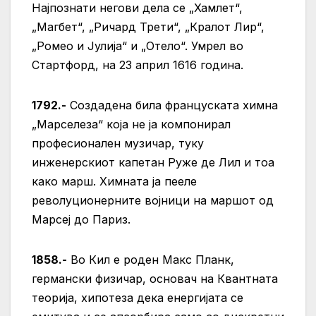
Најпознати негови дела се „Хамлет“,
„Магбет“, „Ричард Трети“, „Кралот Лир“,
„Ромео и Јулија“ и „Отело“. Умрел во
Стартфорд, на 23 април 1616 година.
1792.-
Создадена била француската химна
„Марселеза“ која не ја компонирал
професионален музичар, туку
инженерскиот капетан Руже де Лил и тоа
како марш. Химната ја пееле
револуционерните војници на маршот од
Марсеј до Париз.
1858.-
Во Кил е роден Макс Планк,
германски физичар, основач на Квантната
теорија, хипотеза дека енергијата се