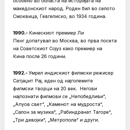
особено во областа на историјата на
македонскиот народ. Роден бил во селото
Смоквица, Гевгелиско, во 1934 година.
1990.-
Кинескиот премиер Ли
Пенг допатувал во Москва, во прва посета
на Советскиот Сојуз како премиер на
Кина после 26 години.
1992.-
Умрел индискиот филмски режисер
Сатјаџит Рај, еден од најголемите
филмски творци на 20 век. Негови
најпознати филмови се „Непобедливи“,
„Апуов свет“, „Каменот на мудроста“,
„Салон за музика“, „Рабиндранат Тагоре“,
„Три девојки“, „Метропола“ и други.