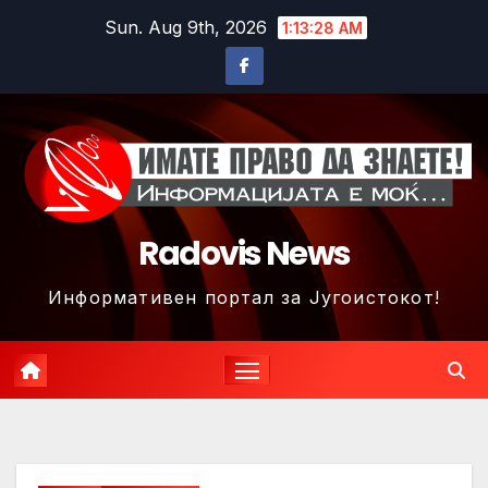
Skip
Sun. Aug 9th, 2026
1:13:30 AM
to
content
Radovis News
Информативен портал за Југоистокот!