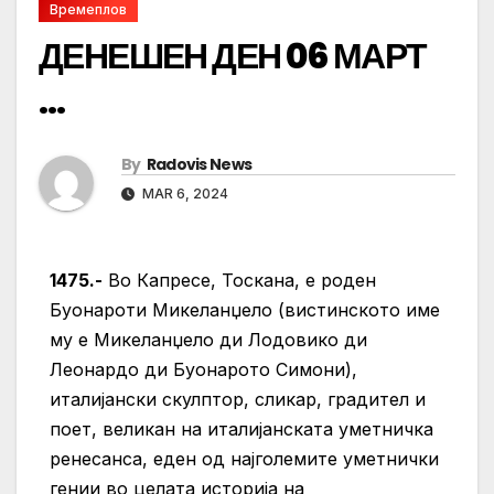
Времеплов
ДЕНЕШЕН ДЕН 06 МАРТ
…
By
Radovis News
MAR 6, 2024
1475.-
Во Капресе, Тоскана, е роден
Буонароти Микеланџело (вистинското име
му е Микеланџело ди Лодовико ди
Леонардо ди Буонарото Симони),
италијански скулптор, сликар, градител и
поет, великан на италијанската уметничка
ренесанса, еден од најголемите уметнички
гении во целата историја на