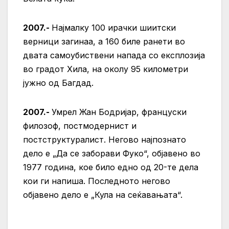
2007.-
Најмалку 100 ирачки шиитски
верници загинаа, а 160 биле ранети во
двата самоубиствени напада со експлозија
во градот Хила, на околу 95 километри
јужно од Багдад.
2007.-
Умрел Жан Бодријар, француски
филозоф, постмодернист и
постструктуралист. Негово најпознато
дело е „Да се заборави Фуко“, објавено во
1977 година, кое било едно од 20-те дела
кои ги напиша. Последното негово
објавено дело е „Кула на сеќавањата“.