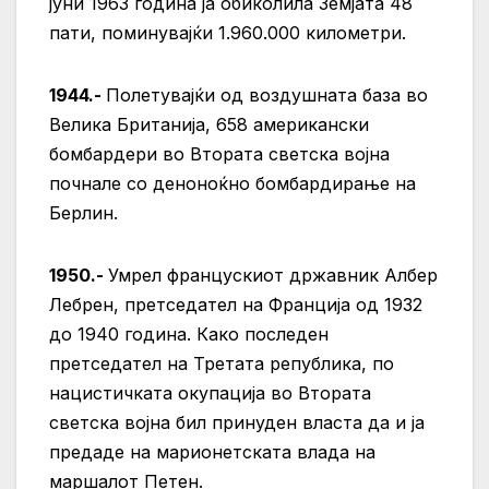
јуни 1963 година ја обиколила Земјата 48
пати, поминувајќи 1.960.000 километри.
1944.-
Полетувајќи од воздушната база во
Велика Британија, 658 американски
бомбардери во Втората светска војна
почнале со деноноќно бомбардирање на
Берлин.
1950.-
Умрел францускиот државник Албер
Лебрен, претседател на Франција од 1932
до 1940 година. Како последен
претседател на Третата република, по
нацистичката окупација во Втората
светска војна бил принуден власта да и ја
предаде на марионетската влада на
маршалот Петен.