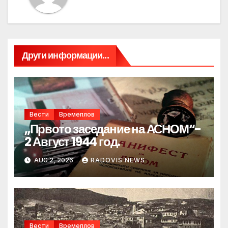
Други информации...
Вести
Времеплов
„Првото заседание на АСНОМ“-
2 Август 1944 год.
AUG 2, 2026
RADOVIS NEWS
Вести
Времеплов