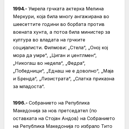
1994.-
Умрела грчката актерка Мелина
Меркури, која била многу ангажирана во
шеесеттите години во борбата против
воената хунта, а потоа била министер за
култура во владата на грчките
социјалисти. Филмови: „Стела“, „Оној кој
мора да умре“, „Циган и џентлмен“,
„Никогаш во недела“, „Федра“,
„Победници“, „Еднаш не е доволно“, „Маја
и Бренда“, „Лизистрата“, „Слатка приказна
за младоста“.
1996.-
Собранието на Република
Македонија за нов претседател (по
оставката на Стојан Андов) на Собранието
на Република Македонија го избрало Тито