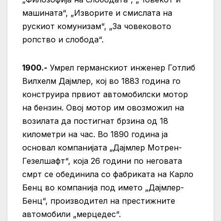
машината“, „Изворите и смислата на
рускиот комунизам“, „За човековото
ропство и слобода“.
1900.-
Умрел германскиот инженер Готлиб
Вилхелм Дајмлер, кој во 1883 година го
конструира првиот автомобилски мотор
на бензин. Овој мотор им овозможил на
возилата да постигнат брзина од 18
километри на час. Во 1890 година ја
основал компанијата „Дајмлер Мотрен-
Гезелшафт“, која 26 години по неговата
смрт се обединила со фабриката на Карло
Бенц во компанија под името „Дајмлер-
Бенц“, производител на престижните
автомобили „мерцедес“.