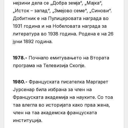
нејзини дела се „Добра земја“, „Мајка“,
„Исток – запад“, „Змејово семе“, „Синови“.
Добитник е на Пулицеровата награда во
1931 година и на Нобеловата награда за
литература во 1938 година. Родена е на 26
јуни 1892 година.
1978.-
Почнало емитувањето на Втората
програма на Телевизија Скопје.
1980.-
Француската писателка Маргарет
Јурсенар била избрана за член на
Француската академија на науките. Со тоа
таа влегла во историјата како прва жена,
член на таа академска француската
институција.