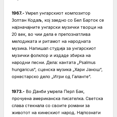
1967.-
Умрел унгарскиот композитор
Золтан Кодаљ, кој заедно со Бел Барток се
најзначајните унгарски музички творци на
20 век, во чии дела е препознатлива
мелодиката и ритамот на народната
музика. Напишал студија за унгарскиот
музички фолклор и издаде збирка на
народни песни. Дела: кантата „Psalmus
hungaricus“, сценска музика „Хари Јанош“,
оркестарско дело „Игри од Галанте“.
1973.-
Во Данби умрела Перл Бак,
прочуена американска писателка. Светска
слава стекнала со своите романи за
животот на кинескиот народ. Најпознати