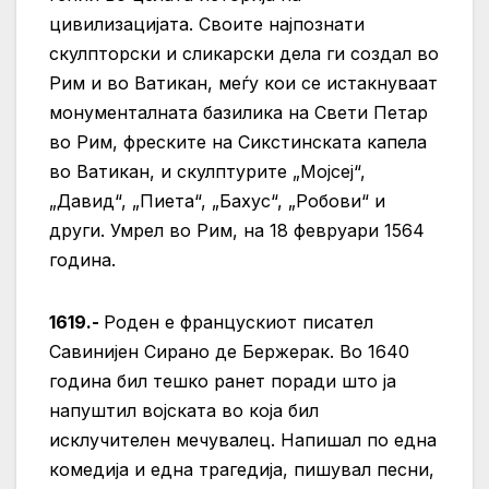
цивилизацијата. Своите најпознати
скулпторски и сликарски дела ги создал во
Рим и во Ватикан, меѓу кои се истакнуваат
монументалната базилика на Свети Петар
во Рим, фреските на Сикстинската капела
во Ватикан, и скулптурите „Мојсеј“,
„Давид“, „Пиета“, „Бахус“, „Робови“ и
други. Умрел во Рим, на 18 февруари 1564
година.
1619.-
Роден е францускиот писател
Савинијен Сирано де Бержерак. Во 1640
година бил тешко ранет поради што ја
напуштил војската во која бил
исклучителен мечувалец. Напишал по една
комедија и една трагедија, пишувал песни,