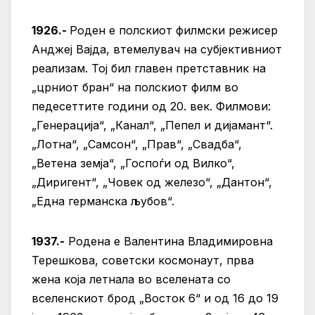
1926.-
Роден е полскиот филмски режисер
Анджеј Вајда, втемелувач на субјективниот
реализам. Тој бил главен претставник на
„црниот бран“ на полскиот филм во
педесеттите години од 20. век. Филмови:
„Генерација“, „Канал“, „Пепел и дијамант“.
„Лотна“, „Самсон“, „Прав“, „Свадба“,
„Ветена земја“, „Госпоѓи од Вилко“,
„Диригент“, „Човек од железо“, „Дантон“,
„Една германска љубов“.
1937.-
Родена е Валентина Владимировна
Терешкова, советски космонаут, прва
жена која летнала во вселената со
вселенскиот брод „Восток 6“ и од 16 до 19