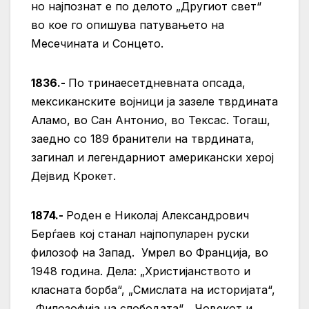
но најпознат е по делото „Другиот свет“
во кое го опишува патувањето на
Месечината и Сонцето.
1836.-
По тринаесетдневната опсада,
мексиканските војници ја зазеле тврдината
Аламо, во Сан Антонио, во Тексас. Тогаш,
заедно со 189 бранители на тврдината,
загинал и легендарниот американски херој
Дејвид Крокет.
1874.-
Роден е Николај Александрович
Берѓаев кој станал најпопуларен руски
филозоф на Запад. Умрел во Франција, во
1948 година. Дела: „Христијанството и
класната борба“, „Смислата на историјата“,
„Филозофија на слободата“, „Човекот и