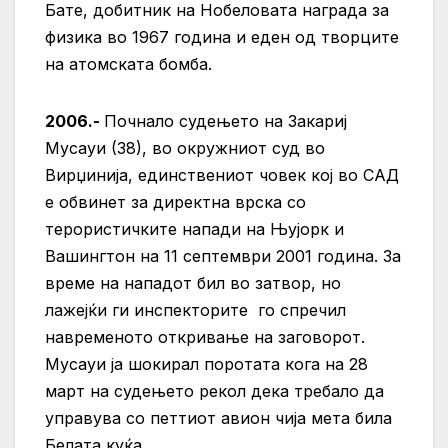
Бате, добитник на Нобеловата награда за
физика во 1967 година и еден од творците
на атомската бомба.
2006.-
Почнало судењето на Закариј
Мусауи (38), во окружниот суд во
Вирџинија, единствениот човек кој во САД
е обвинет за директна врска со
терористичките напади на Њујорк и
Вашингтон на 11 септември 2001 година. За
време на нападот бил во затвор, но
лажејќи ги инспекторите го спречил
навременото откривање на заговорот.
Мусауи ја шокирал поротата кога на 28
март на судењето рекол дека требало да
управува со петтиот авион чија мета била
Белата куќа.