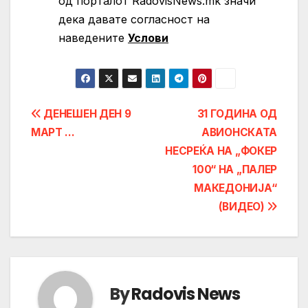
од порталот RadovisNews.mk значи
дека давате согласност на
нaведените
Услови
Post
ДЕНЕШЕН ДЕН 9
31 ГОДИНА ОД
МАРТ …
АВИОНСКАТА
navigation
НЕСРЕЌА НА „ФОКЕР
100“ НА „ПАЛЕР
МАКЕДОНИЈА“
(ВИДЕО)
By
Radovis News