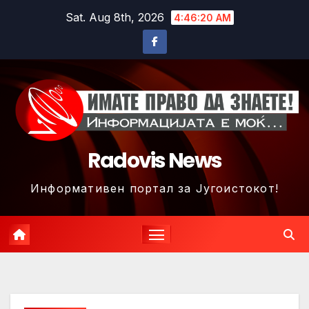
Skip
Sat. Aug 8th, 2026
4:46:22 AM
to
content
Radovis News
Информативен портал за Југоистокот!