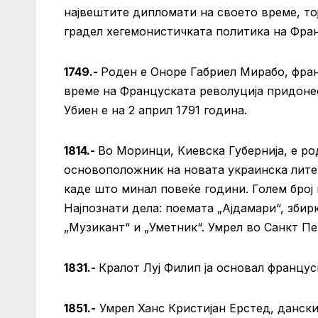
највештите дипломати на своето време, тој
градел хегемонистичката политика на Фран
1749.-
Роден е Оноре Габриел Мирабо, фран
време на Француската револуција придонес
Убиен е на 2 април 1791 година.
1814.-
Во Моринци, Киевска Губернија, е ро
основоположник на новата украинска лите
каде што минал повеќе години. Голем број 
Најпознати дела: поемата „Ајдамари“, збир
„Музикант“ и „Уметник“. Умрел во Санкт Пет
1831.-
Кралот Луј Филип ја основал францус
1851.-
Умрел Ханс Кристијан Ерстед, дански