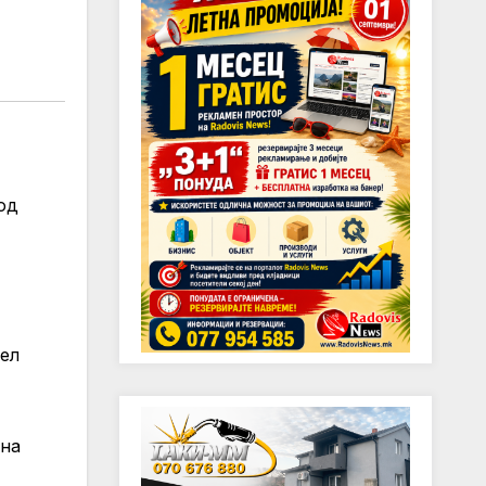
од
рел
 на