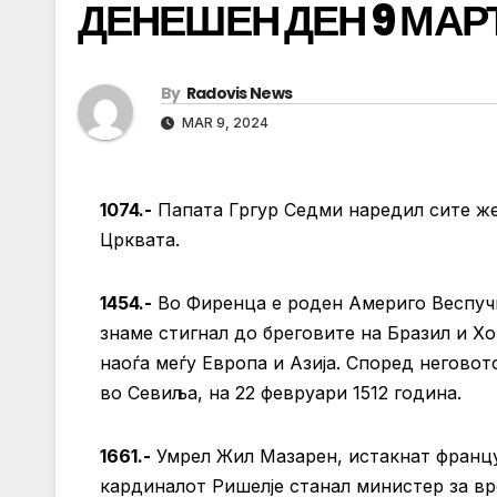
ДЕНЕШЕН ДЕН 9 МАР
By
Radovis News
MAR 9, 2024
1074.-
Папата Гргур Седми наредил сите ж
Црквата.
1454.-
Во Фиренца е роден Америго Веспучи
знаме стигнал до бреговите на Бразил и Хо
наоѓа меѓу Европа и Азија. Според негово
во Севиља, на 22 февруари 1512 година.
1661.-
Умрел Жил Мазарен, истакнат францус
кардиналот Ришелје станал министер за вр