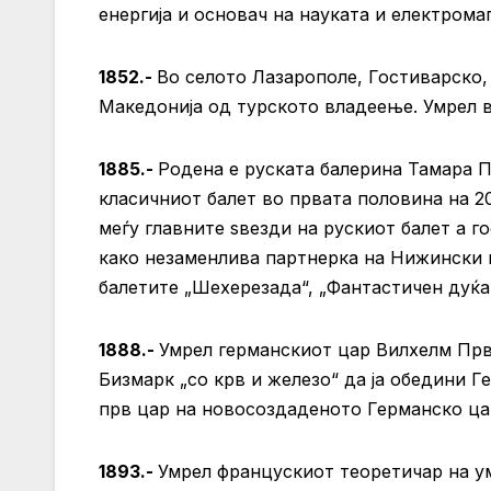
енергија и основач на науката и електрома
1852.-
Во селото Лазарополе, Гостиварско,
Македонија од турското владеење. Умрел во
1885.-
Родена е руската балерина Тамара П
класичниот балет во првата половина на 2
меѓу главните ѕвезди на рускиот балет а г
како незаменлива партнерка на Нижински в
балетите „Шехерезада“, „Фантастичен дуќа
1888.-
Умрел германскиот цар Вилхелм Прв
Бизмарк „со крв и железо“ да ја обедини Ге
прв цар на новосоздаденото Германско ца
1893.-
Умрел францускиот теоретичар на ум