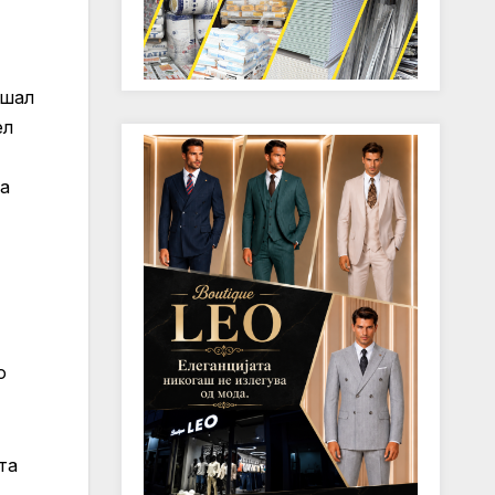
ишал
ел
та
о
та