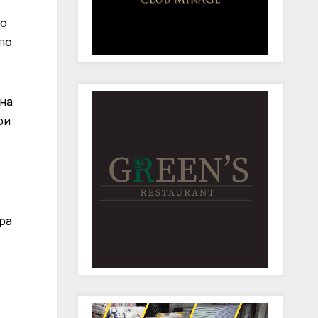
во
 по
 на
ри
ра