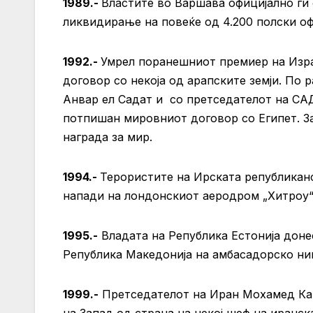
1989.-
Властите во Варшава официјално ги 
ликвидирање на повеќе од 4.200 полски о
1992.-
Умрел поранешниот премиер на Изра
договор со некоја од арапските земји. По 
Анвар ел Садат и со претседателот на СА
потпишан мировниот договор со Египет. З
награда за мир.
1994.-
Терористите на Ирската републиканс
напади на лондонскиот аеродром „Хитроу“
1995.-
Владата на Република Естонија дон
Република Македонија на амбасадорско ни
1999.-
Претседателот на Иран Мохамед Ката