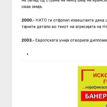
на Запад од страна на некој шеф на иранск
оваа земја.
2000.-
НАТО ги отфрлил извештаите дека ш
тајните детали во текот на агресијата на Н
2003.-
Европската унија отворила диплома