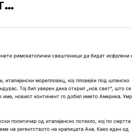
Т …
енети римокатолички свештеници да бидат исфрлени 
, италијански морепловец, кој пловејќи под шпанско
ндурас. Тој бил уверен дека открил „нов свет“, што се
то име, новиот континент го добил името Америка. Ум
ки политичар од италијанско потекло, кој по смртта
еме на регентството на кралицата Ана. Како еден од