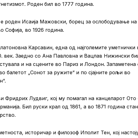
гнетизмот. Роден бил во 1777 година.
 е роден Исаија Мажовски, борец за ослободување на
 Софија, во 1926 година.
латоновна Карсавин, една од најголемите уметнички 
0. век. Заедно со Ана Павловна и Вацлав Нижински би
остувала и на сцените во Париз и Лондон. Запаметена 
о балетот „Сонот за ружите“ и по сјајните рољи во
н“.
и Фридрих Лудвиг, кој му помагал на канцеларот Ото
рманија. Бил руски крал од 1861, а во 1871 година ста
рство.
етноста, историчар и филозоф Иполит Тен, кој настој