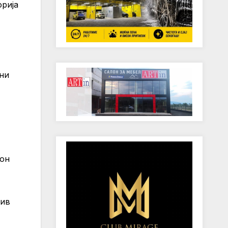
орија
јни
фон
тив