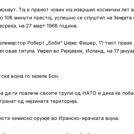
монаут. Тој е првиот човек кој извршил космички лет 
по 108 минути престој, успешно се спуштил на Земјата
есреќа, на 27 март 1968 година.
лемајстор Роберт „Боби“ Џејмс Фишер, 11-тиот првак
л оваа титула. Умрел во Рејкјавик, Исланд, на 17 јануа
ка војна го зазеле Бон.
 да ги повлече своите трупи од НАТО и дека ќе поба
транат од нејзината територија.
сти хемиско оружје во Иранско-ирачката војна.