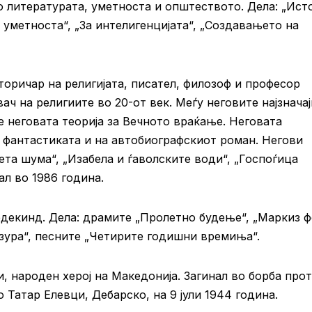
 литературата, уметноста и општеството. Дела: „Ист
 уметноста“, „За интелигенцијата“, „Создавањето на
оричар на религијата, писател, филозоф и професор
вач на религиите во 20-от век. Меѓу неговите најзнача
 неговата теорија за
Вечното враќање
. Неговата
а
фантастиката
и на
автобиографскиот роман
. Негови
нета шума“, „Изабела и ѓаволските води“, „
Госпоѓица
ал во 1986 година.
декинд. Дела: драмите „Пролетно будење“, „Маркиз 
ензура“, песните „Четирите годишни времиња“.
, народен херој на Македонија. Загинал во борба про
 Татар Елевци, Дебарско, на 9 јули 1944 година.