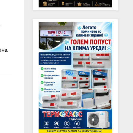
о
ана.