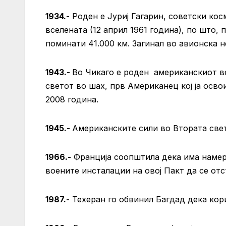
1934.-
Роден е Јуриј Гагарин, советски кос
вселената (12 април 1961 година), по што, 
поминати 41.000 км. Загинал во авионска н
1943.-
Во Чикаго е роден американскиот ве
светот во шах, прв Американец кој ја освои
2008 година.
1945.-
Американските сили во Втората светс
1966.-
Франција соопштила дека има намера
воените инсталации на овој Пакт да се отс
1987.-
Техеран го обвинил Багдад дека кори