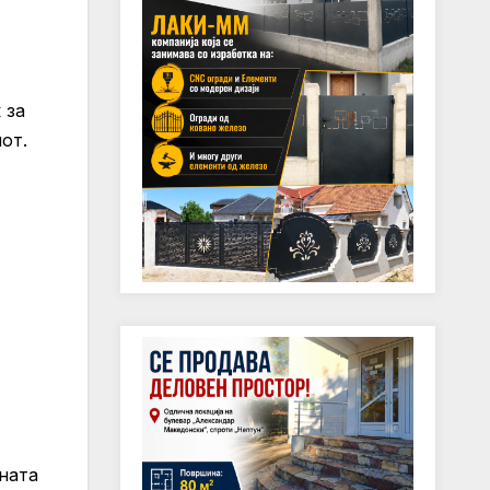
 за
от.
ната