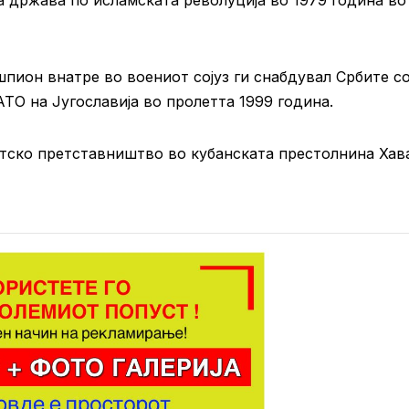
а држава по исламската револуција во 1979 година во
пион внатре во воениот сојуз ги снабдувал Србите с
АТО на Југославија во пролетта 1999 година.
тско претставништво во кубанската престолнина Хав