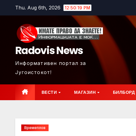
Skip
Thu. Aug 6th, 2026
12:50:20 PM
to
content
Radovis News
Информативен портал за
Југоистокот!
ВЕСТИ
МАГАЗИН
БИЛБОРД
Времеплов