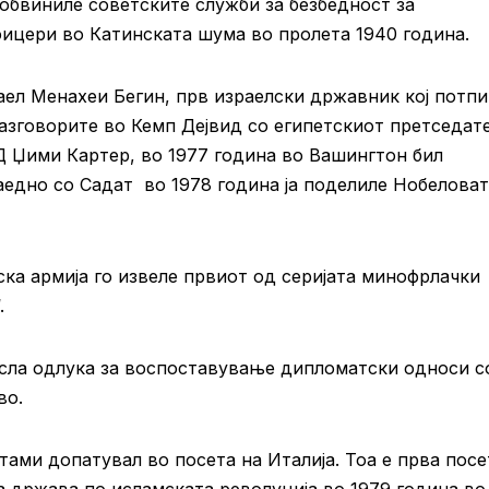
обвиниле советските служби за безбедност за
фицери во Катинската шума во пролета 1940 година.
ел Менахеи Бегин, прв израелски државник кој потп
разговорите во Кемп Дејвид со египетскиот претседат
Д Џими Картер, во 1977 година во Вашингтон бил
аедно со Садат во 1978 година ја поделиле Нобелова
ка армија го извеле првиот од серијата минофрлачки
.
есла одлука за воспоставување дипломатски односи с
во.
ми допатувал во посета на Италија. Тоа е прва посе