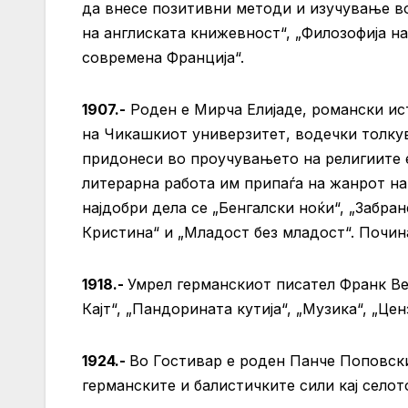
да внесе позитивни методи и изучување во
на англиската книжевност“, „Филозофија на
современа Франција“.
1907.-
Роден е Мирча Елијаде,
романски
ист
на
Чикашкиот универзитет
, водечки толку
придонеси во проучувањето на религиите е
литерарна работа им припаѓа на жанрот н
најдобри дела се „
Бенгалски ноќи
“, „Забра
Кристина
“ и „
Младост без младост
“. Почин
1918.-
Умрел германскиот писател Франк Ве
Кајт“, „Пандорината кутија“, „Музика“, „Ц
1924.-
Во Гостивар е роден Панче Поповски
германските и балистичките сили кај селото