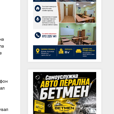
на
ла
е
 фон
нал
увал