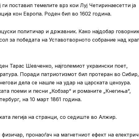
 ги поставил темелите врз кои Луј Четиринаесетти ја
ција кон Европа. Роден бил во 1602 година.
цуски политичар и државник. Како најдобар говорник
ол за победата на Уставотворното собрание над крал
ден Тарас Шевченко, најголемиот украински поет,
ратура. Поради патриотизмот бил протеран во Сибир,
негови дела се нашле на удар на царската цензура.
ката поеми и песни „Кобзар“ и романите „Кнегиња“,
ербург, на 10 март 1861 година.
ката легија на странци, со седиште во Алжир.
 физичар, пронаоѓач на магнетниот ефект на електрич