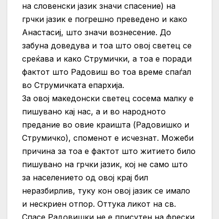
на словенски јазик значи спасение) на
грчки јазик е погрешно преведено и како
Анастасиј, што значи вознесение. До
забуна доведува и тоа што овој светец се
среќава и како Струмички, а тоа е поради
фактот што Радовиш во тоа време спаѓал
во Струмичката епархија.
За овој македонски светец сосема малку е
пишувано кај нас, а и во народното
предание во овие краишта (Радовишко и
Струмичко), споменот е исчезнат. Можеби
причина за тоа е фактот што житието било
пишувано на грчки јазик, кој не само што
за населението од овој крај бил
неразбирлив, туку кон овој јазик се имало
и нескриен отпор. Оттука ликот на св.
Спасе Радовишки не е присутен на фрески