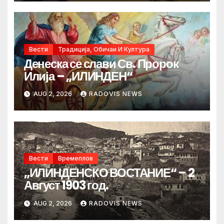
Вести
Традиција, Обичаи И Култура
Денеска се слави Св. Пророк
Илија – „ИЛИНДЕН“
AUG 2, 2026
RADOVIS NEWS
Вести
Времеплов
„ИЛИНДЕНСКО ВОСТАНИЕ“ – 2
Август 1903 год.
AUG 2, 2026
RADOVIS NEWS