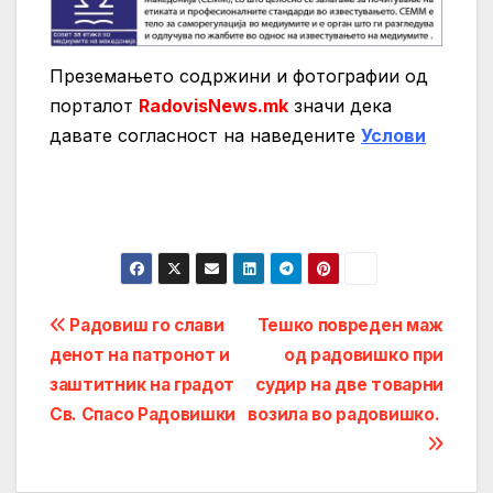
Преземањето содржини и фотографии од
порталот
RadovisNews.mk
значи дека
давате согласност на нaведените
Услови
Post
Радовиш го слави
Тешко повреден маж
денот на патронот и
од радовишко при
navigation
заштитник на градот
судир на две товарни
Св. Спасо Радовишки
возила во радовишко.