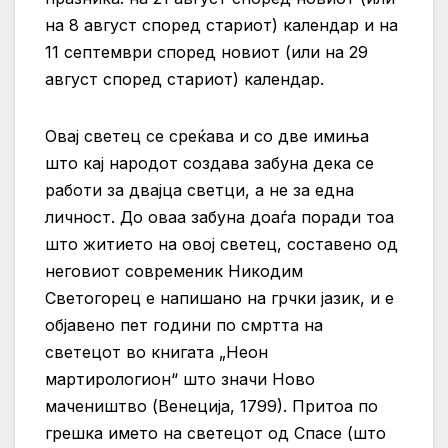
на 8 август според стариот) календар и на
11 септември според новиот (или на 29
август според стариот) календар.
Овај светец се среќава и со две имиња
што кај народот создава забуна дека се
работи за двајца светци, а не за една
личност. До оваа забуна доаѓа поради тоа
што житието на овој светец, составено од
неговиот современик Никодим
Светогорец е напишано на грчки јазик, и е
објавено пет години по смртта на
светецот во книгата „Неон
мартирологион“ што значи Ново
мачеништво (Венеција, 1799). Притоа по
грешка името на светецот од Спасе (што