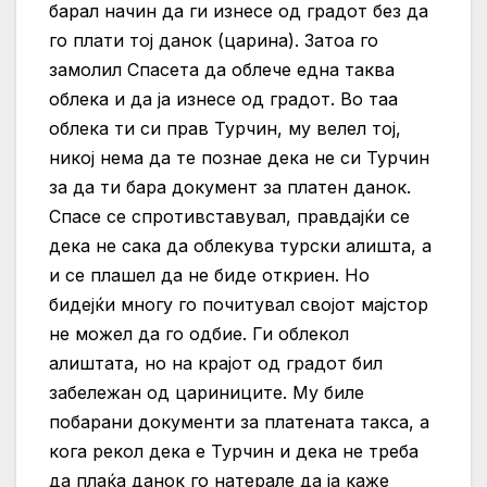
барал начин да ги изнесе од градот без да
го плати тој данок (царина). Затоа го
замолил Спасета да облече една таква
облека и да ја изнесе од градот. Во таа
облека ти си прав Турчин, му велел тој,
никој нема да те познае дека не си Турчин
за да ти бара документ за платен данок.
Спасе се спротивставувал, правдајќи се
дека не сака да облекува турски алишта, а
и се плашел да не биде откриен. Но
бидејќи многу го почитувал својот мајстор
не можел да го одбие. Ги облекол
алиштата, но на крајот од градот бил
забележан од цариниците. Му биле
побарани документи за платената такса, а
кога рекол дека е Турчин и дека не треба
да плаќа данок го натерале да ја каже