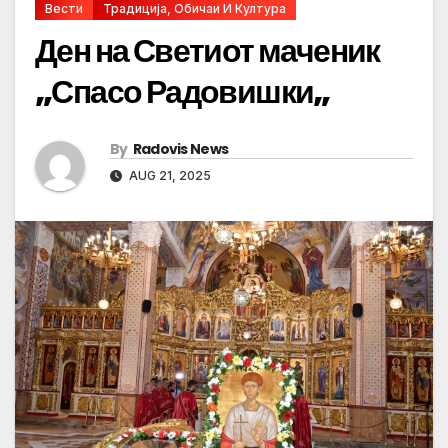
Вести
Традиција, Обичаи И Култура
Ден на Светиот маченик
„Спасо Радовишки„
By
Radovis News
AUG 21, 2025