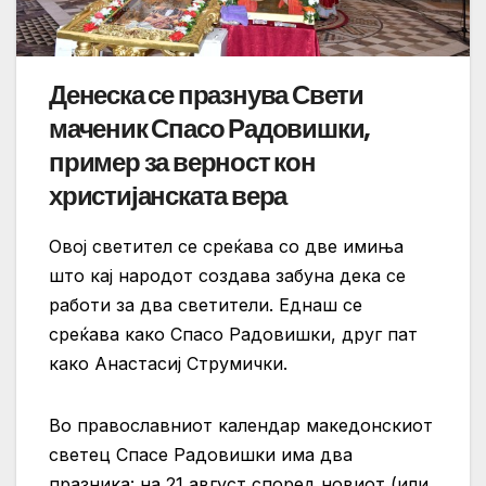
Денеска се празнува Свети
маченик Спасо Радовишки,
пример за верност кон
христијанската вера
Овој светител се среќава со две имиња
што кај народот создава забуна дека се
работи за два светители. Еднаш се
среќава како Спасо Радовишки, друг пат
како Анастасиј Струмички.
Во православниот календар македонскиот
светец Спасе Радовишки има два
празника: на 21 август според новиот (или