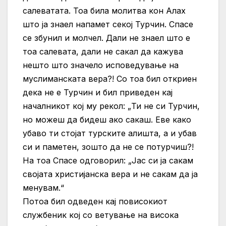
салеватата. Тоа била молитва кон Алах
што ја знаел напамет секој Турчин. Спасе
се збунил и молчел. Дали не знаел што е
тоа салевата, дали не сакал да кажува
нешто што значело исповедување на
муслиманската вера?! Со тоа бил откриен
дека не е Турчин и бил приведен кај
началникот кој му рекол: „Ти не си Турчин,
но можеш да бидеш ако сакаш. Еве како
убаво ти стојат турските алишта, а и убав
си и паметен, зошто да не се потурчиш?!
На тоа Спасе одговорил: „Јас си ја сакам
својата христијанска вера и не сакам да ја
менувам.“
Потоа бил одведен кај повисокиот
службеник кој со ветување на висока