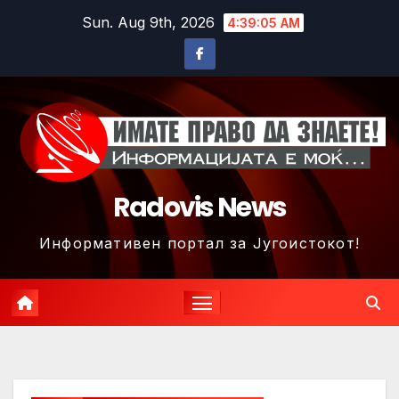
Skip
Sun. Aug 9th, 2026
4:39:07 AM
to
content
Radovis News
Информативен портал за Југоистокот!