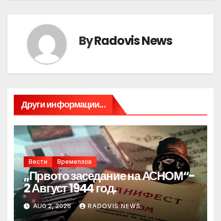
By
Radovis News
Други информации...
Вести
Времеплов
„Првото заседание на АСНОМ“-
2 Август 1944 год.
AUG 2, 2026
RADOVIS NEWS