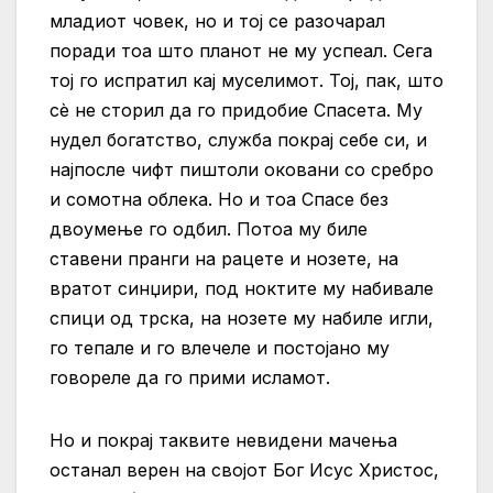
младиот човек, но и тој се разочарал
поради тоа што планот не му успеал. Сега
тој го испратил кај муселимот. Тој, пак, што
сè не сторил да го придобие Спасета. Му
нудел богатство, служба покрај себе си, и
најпосле чифт пиштоли оковани со сребро
и сомотна облека. Но и тоа Спасе без
двоумење го одбил. Потоа му биле
ставени пранги на рацете и нозете, на
вратот синџири, под ноктите му набивале
спици од трска, на нозете му набиле игли,
го тепале и го влечеле и постојано му
говореле да го прими исламот.
Но и покрај таквите невидени мачења
останал верен на својот Бог Исус Христос,