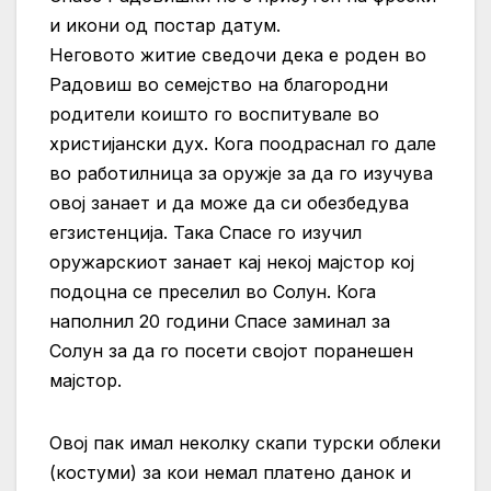
и икони од постар датум.
Неговото житие сведочи дека е роден во
Радовиш во семејство на благородни
родители коишто го воспитувале во
христијански дух. Кога поодраснал го дале
во работилница за оружје за да го изучува
овој занает и да може да си обезбедува
егзистенција. Така Спасе го изучил
оружарскиот занает кај некој мајстор кој
подоцна се преселил во Солун. Кога
наполнил 20 години Спасе заминал за
Солун за да го посети својот поранешен
мајстор.
Овој пак имал неколку скапи турски облеки
(костуми) за кои немал платено данок и