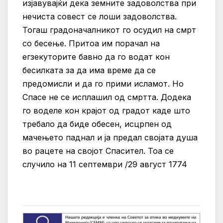
изјавувајќи дека земните задоволства при
нечиста совест се лоши задоволства.
Тогаш градоначалникот го осудил на смрт
со бесење. Притоа им порачал на
егзекуторите бавно да го водат кон
бесилката за да има време да се
предомисли и да го прими исламот. Но
Спасе не се исплашил од смртта. Додека
го воделе кон крајот од градот каде што
требало да биде обесен, исцрпен од
мачењето паднал и ја предал својата душа
во рацете на својот Спасител. Тоа се
случило на 11 септември /29 август 1774