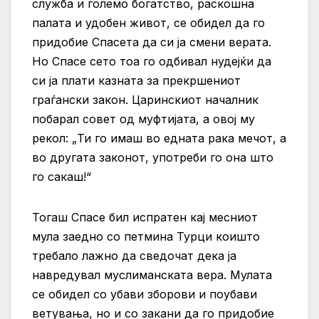
служба и големо богатство, раскошна
палата и удобен живот, се обидел да го
придобие Спасета да си ја смени верата.
Но Спасе сето тоа го одбивал нудејќи да
си ја плати казната за прекршениот
граѓански закон. Царинскиот началник
побарал совет од муфтијата, а овој му
рекол: „Ти го имаш во едната рака мечот, а
во другата законот, употреби го она што
го сакаш!“
Тогаш Спасе бил испратен кај месниот
мула заедно со петмина Турци коишто
требало лажно да сведочат дека ја
навредувал муслиманската вера. Мулата
се обидел со убави зборови и поубави
ветувања, но и со закани да го придобие