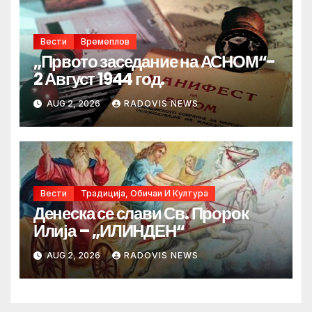
Вести
Времеплов
„Првото заседание на АСНОМ“-
2 Август 1944 год.
AUG 2, 2026
RADOVIS NEWS
Вести
Традиција, Обичаи И Култура
Денеска се слави Св. Пророк
Илија – „ИЛИНДЕН“
AUG 2, 2026
RADOVIS NEWS