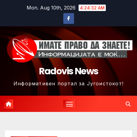
Skip
Mon. Aug 10th, 2026
4:24:35 AM
to
content
Radovis News
Информативен портал за Југоистокот!