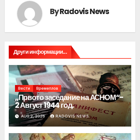
By
Radovis News
Други информации...
Вести
Времеплов
„Првото заседание на АСНОМ“-
2 Август 1944 год.
AUG 2, 2026
RADOVIS NEWS