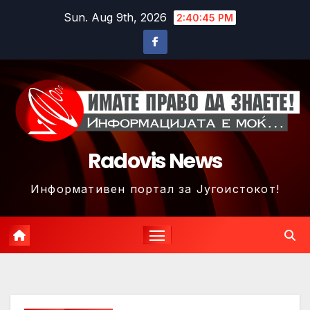
Skip
Sun. Aug 9th, 2026
2:40:48 PM
to
content
Radovis News
Информативен портал за Југоистокот!