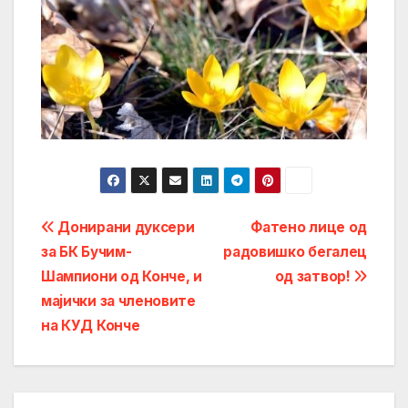
Post
Донирани дуксери
Фатено лице од
за БК Бучим-
радовишко бегалец
navigation
Шампиони од Конче, и
од затвор!
мајички за членовите
на КУД Конче