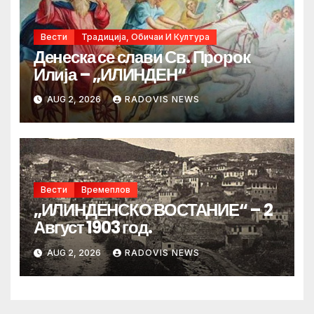
Вести
Традиција, Обичаи И Култура
Денеска се слави Св. Пророк
Илија – „ИЛИНДЕН“
AUG 2, 2026
RADOVIS NEWS
Вести
Времеплов
„ИЛИНДЕНСКО ВОСТАНИЕ“ – 2
Август 1903 год.
AUG 2, 2026
RADOVIS NEWS