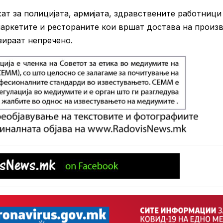
т за полицијата, армијата, здравствените работници
 маркетите и рестораните кои вршат достава на произ
зираат непречено.