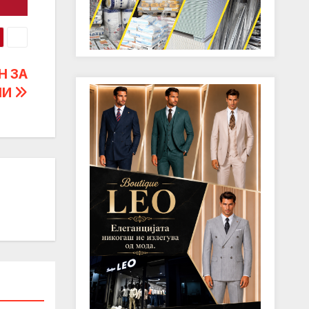
Н ЗА
НИ