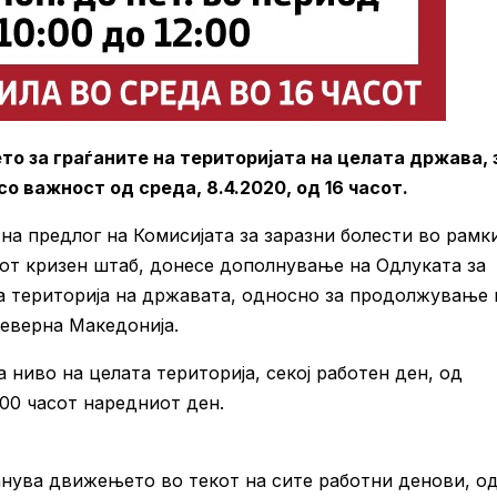
 за граѓаните на територијата на целата држава, 
о важност од среда, 8.4.2020, од 16 часот.
на предлог на Комисијата за заразни болести во рамк
от кризен штаб, донесе дополнување на Одлуката за
а т
ериторија на државата, односно за продолжување 
Северна Македонија.
 ниво на целата територија, секој работен ден, од
:00 часот наредниот ден.
анува движењето во текот на сите работни денови, о