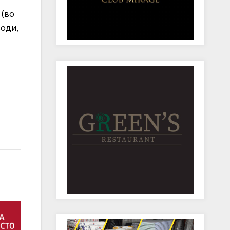
 (во
води,