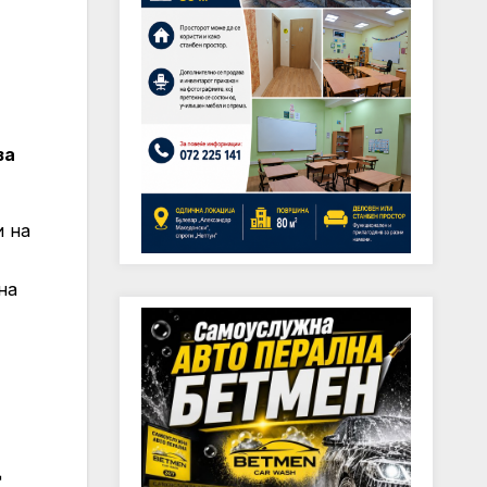
за
и на
на
д