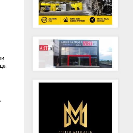
пи
еца
,