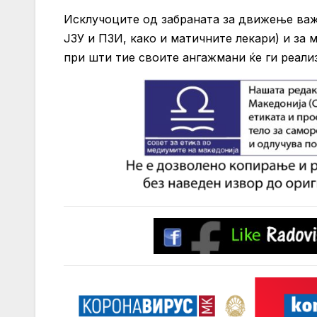
Исклучоците од забраната за движење важа
ЈЗУ и ПЗИ, како и матичните лекари) и за
при шти тие своите ангажмани ќе ги реали