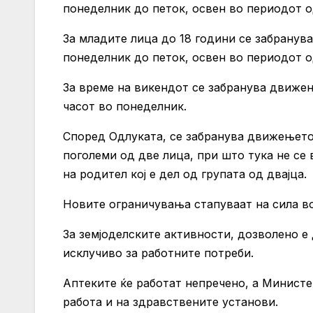
понеделник до петок, освен во периодот од
За младите лица до 18 години се забранув
понеделник до петок, освен во периодот од
За време на викендот се забранува движење
часот во понеделник.
Според Одлуката, се забранува движењето 
поголеми од две лица, при што тука не се 
на родител кој е дел од групата од двајца.
Новите ограничувања стапуваат на сила во 
За земјоделските активности, дозволено е 
исклучиво за работните потреби.
Аптеките ќе работат непречено, а Министе
работа и на здравствените установи.