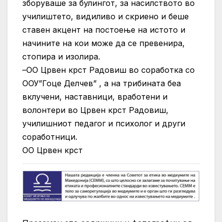
зборуваше за булингот, за насилството во
училиштето, видиливо и скриено и беше
ставен акцент на постоење на истото и
начините на кои може да се превенира,
стопира и изолира.
–
ОО Црвен крст Радовиш во соработка со
ООУ”Гоце Делчев” , а на трибината беа
вклучени, наставници, вработени и
волонтери во Црвен крст Радовиш,
училишниот педагог и психолог и други
соработници.
ОО Црвен крст