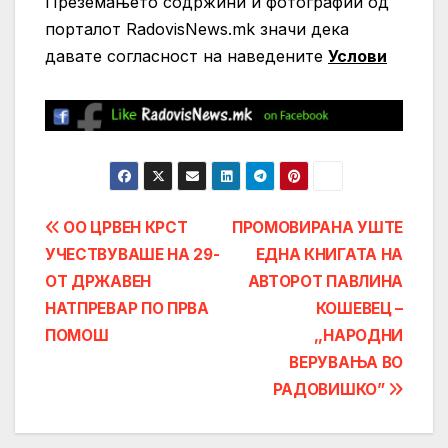
Преземањето содржини и фотографии од
порталот RadovisNews.mk значи дека
давате согласност на нaведените
Услови
Post
ОО ЦРВЕН КРСТ
ПРОМОВИРАНА УШТЕ
УЧЕСТВУВАШЕ НА 29-
ЕДНА КНИГАТА НА
navigation
ОТ ДРЖАВЕН
АВТОРОТ ПАВЛИНА
НАТПРЕВАР ПО ПРВА
КОШЕВЕЦ –
ПОМОШ
,,НАРОДНИ
ВЕРУВАЊА ВО
РАДОВИШКО”