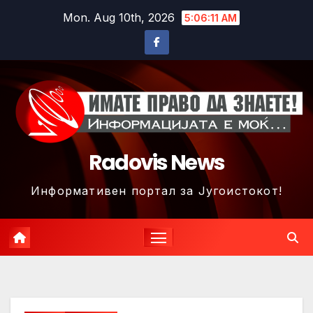
Skip
Mon. Aug 10th, 2026
5:06:14 AM
to
content
Radovis News
Информативен портал за Југоистокот!