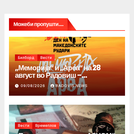
Можеби пропушти....
Билборд
Вести
„Меморија“ и „Ареа“ на 28
август во Радовиш –
продолжува традицијата за
09/08/2026
RADOVIS NEWS
Денот на македонските рудари
Вести
Времеплов