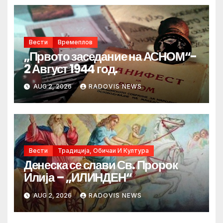
Вести
Времеплов
„Првото заседание на АСНОМ“-
2 Август 1944 год.
AUG 2, 2026
RADOVIS NEWS
Вести
Традиција, Обичаи И Култура
Денеска се слави Св. Пророк
Илија – „ИЛИНДЕН“
AUG 2, 2026
RADOVIS NEWS