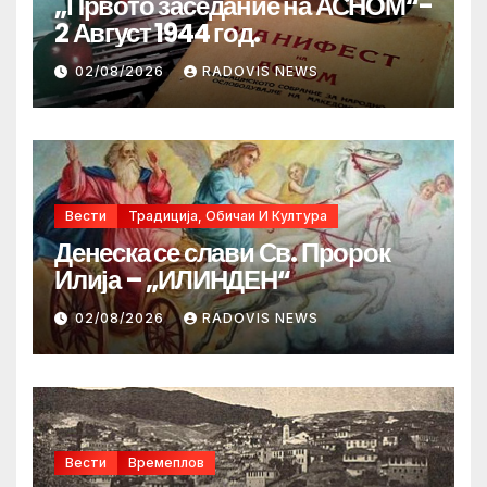
„Првото заседание на АСНОМ“-
2 Август 1944 год.
02/08/2026
RADOVIS NEWS
Вести
Традиција, Обичаи И Култура
Денеска се слави Св. Пророк
Илија – „ИЛИНДЕН“
02/08/2026
RADOVIS NEWS
Вести
Времеплов