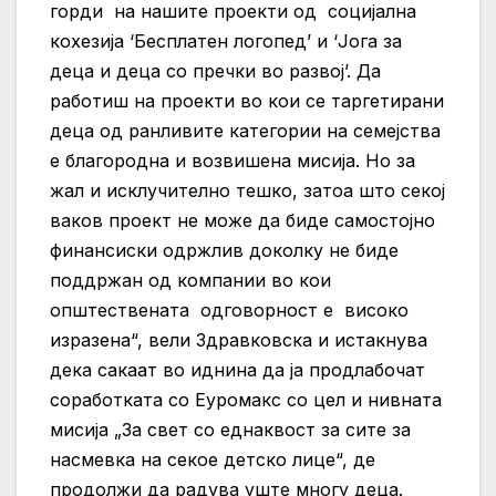
горди на нашите проекти од социјална
кохезија ‘Бесплатен логопед’ и ‘Јога за
деца и деца со пречки во развој’. Да
работиш на проекти во кои се таргетирани
деца од ранливите категории на семејства
е
благородна и возвишена мисија. Но за
жал и исклучително тешко, затоа што секој
ваков проект не може да биде самостојно
финансиски одржлив доколку не биде
поддржан од компании во кои
општествената одговорност е високо
изразена“, вели Здравковска и истакнува
дека сакаат во иднина да ја продлабочат
соработката со Еуромакс со цел и нивната
мисија „За свет со еднаквост за сите за
насмевка на секое детско лице“, де
продолжи да радува уште многу деца.