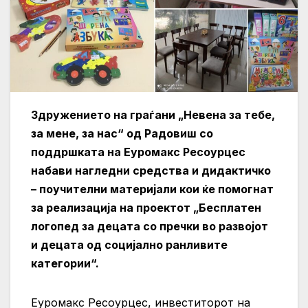
Здружението на граѓани „Невена за тебе,
за мене, за нас“ од Радовиш со
поддршката на Еуромакс Ресоурцес
набави нагледни средства и дидактичко
– поучителни материјали кои ќе помогнат
за реализација на проектот „Бесплатен
логопед за децата со пречки во развојот
и децата од социјално ранливите
категории“.
Еуромакс Ресоурцес, инвеститорот на