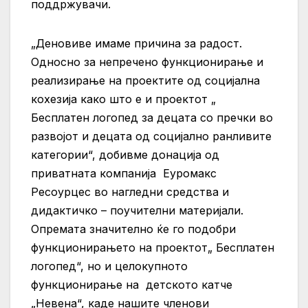
поддржувачи.
„Деновиве имаме причина за радост.
Односно за непречено функционирање и
реализирање на проектите од социјална
кохезија како што е и проектот „
Бесплатен логопед за децата со пречки во
развојот и децата од социјално ранливите
категории“, добивме донација од
приватната компанија Еуромакс
Ресоурцес во нагледни средства и
дидактичко – поучителни материјали.
Опремата значително ќе го подобри
функционирањето на проектот„ Бесплатен
логопед“, но и целокупното
функционирање на детското катче
„Невена“, каде нашите членови