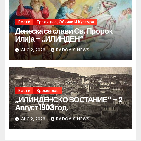
Вести
Традиција, Обичаи И Култура
Денеска се слави Св. Пророк
Илија – „ИЛИНДЕН“
AUG 2, 2026
RADOVIS NEWS
Вести
Времеплов
„ИЛИНДЕНСКО ВОСТАНИЕ“ – 2
Август 1903 год.
AUG 2, 2026
RADOVIS NEWS