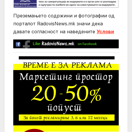
Преземањето содржини и фотографии од
порталот RadovisNews.mk значи дека
давате согласност на нaведените
Услови