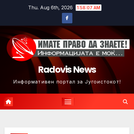
Skip
Thu. Aug 6th, 2026
1:58:10 AM
to
content
Radovis News
Информативен портал за Југоистокот!