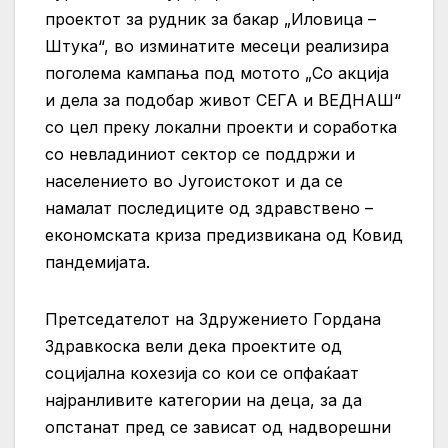
проектот за рудник за бакар „Иловица –
Штука“, во изминатите месеци
реализира
поголема кампања под мотото „Со акција
и дела за подобар живот СЕГА и ВЕДНАШ“
со цел преку локални проекти и соработка
со невладиниот сектор се поддржи и
населението во Југоистокот и да се
намалат последиците од здравствено –
економската криза предизвикана од Ковид
пандемијата.
Претседателот на Здружението Гордана
Здравкоска вели дека проектите од
социјална кохезија со кои се опфаќаат
најранливите категории на деца, за да
опстанат пред се зависат од надворешни