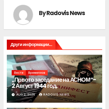
By
Radovis News
Други информации...
Вести
Времеплов
„Првото заседание на АСНОМ“-
2 Август 1944 год.
AUG 2, 2026
RADOVIS NEWS