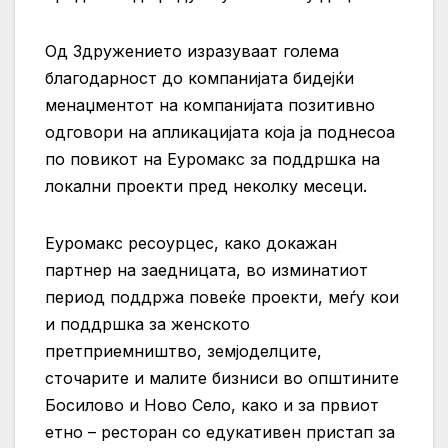
Од Здружението изразуваат голема
благодарност до компанијата бидејќи
менаџментот на компанијата позитивно
одговори на апликацијата која ја поднесоа
по повикот на Еуромакс за поддршка на
локални проекти пред неколку месеци.
Еуромакс ресоурцес, како докажан
партнер на заедницата, во изминатиот
период поддржа повеќе проекти, меѓу кои
и поддршка за женското
претприемништво, земјоделците,
сточарите и малите бизниси во општините
Босилово и Ново Село, како и за првиот
етно – ресторан со едукативен пристап за