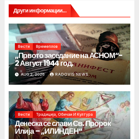
Други информации...
Вести
Времеплов
„Првото заседание на АСНОМ“-
2 Август 1944 год.
AUG 2, 2026
RADOVIS NEWS
Вести
Традиција, Обичаи И Култура
Денеска се слави Св. Пророк
Илија – „ИЛИНДЕН“