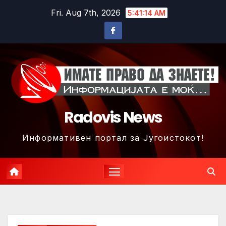
Skip
Fri. Aug 7th, 2026
5:41:17 AM
to
content
Radovis News
Информативен портал за Југоистокот!