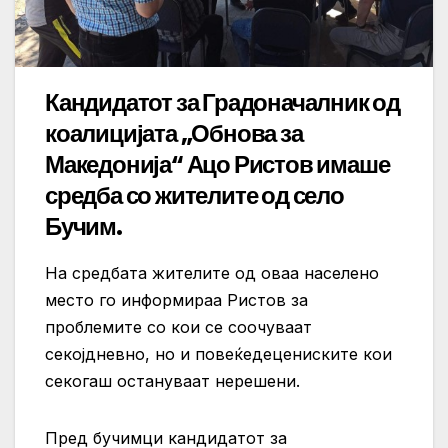
Кандидатот за Градоначалник од
коалицијата „Обнова за
Македонија“ Ацо Ристов имаше
средба со жителите од село
Бучим.
На средбата жителите од оваа населено
место го информираа Ристов за
проблемите со кои се соочуваат
секојдневно, но и повеќедецениските кои
секогаш остануваат нерешени.
Пред бучимци кандидатот за