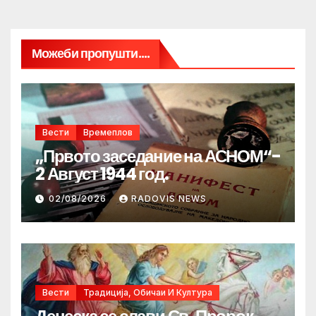
Можеби пропушти....
Вести
Времеплов
„Првото заседание на АСНОМ“-
2 Август 1944 год.
02/08/2026
RADOVIS NEWS
Вести
Традиција, Обичаи И Култура