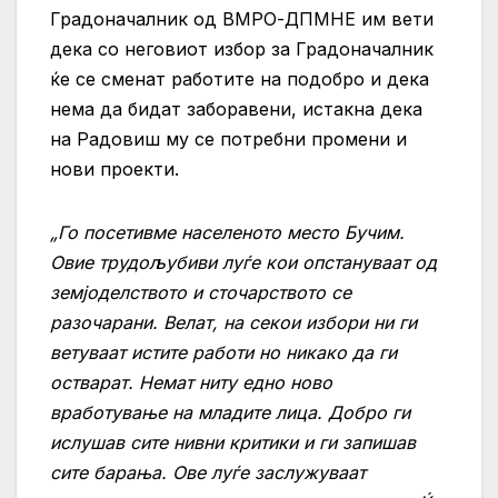
Градоначалник од ВМРО-ДПМНЕ им вети
дека со неговиот избор за Градоначалник
ќе се сменат работите на подобро и дека
нема да бидат заборавени, истакна дека
на Радовиш му се потребни промени и
нови проекти.
„Го посетивме населеното место Бучим.
Овие трудољубиви луѓе кои опстануваат од
земјоделството и сточарството се
разочарани. Велат, на секои избори ни ги
ветуваат истите работи но никако да ги
остварат. Немат ниту едно ново
вработување на младите лица. Добро ги
ислушав сите нивни критики и ги запишав
сите барања. Ове луѓе заслужуваат