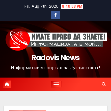
Skip
Fri. Aug 7th, 2026
8:49:56 PM
to
content
Radovis News
Информативен портал за Југоистокот!