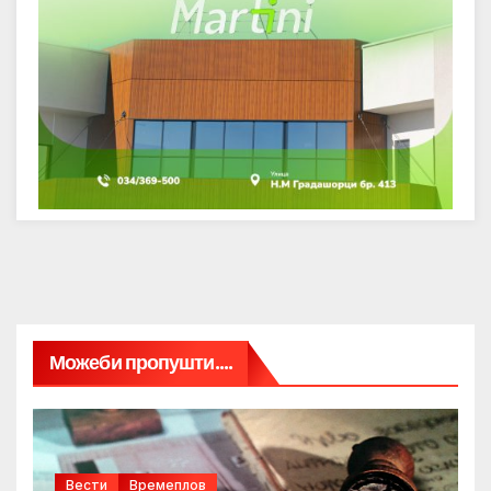
Можеби пропушти....
Вести
Времеплов