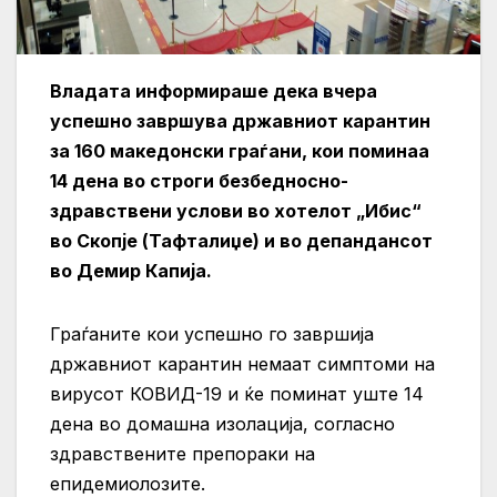
Владата информираше дека вчера
успешно завршува државниот карантин
за 160 македонски граѓани, кои поминаа
14 дена во строги безбедносно-
здравствени услови во хотелот „Ибис“
во Скопје (Тафталиџе) и во депандансот
во Демир Капија.
Граѓаните кои успешно го завршија
државниот карантин немаат симптоми на
вирусот КОВИД-19 и ќе поминат уште 14
дена во домашна изолација, согласно
здравствените препораки на
епидемиолозите.