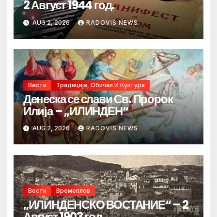
2 Август 1944 год.
AUG 2, 2026
RADOVIS NEWS
Вести
Традиција, Обичаи И Култура
Денеска се слави Св. Пророк
Илија – „ИЛИНДЕН“
AUG 2, 2026
RADOVIS NEWS
Вести
Времеплов
„ИЛИНДЕНСКО ВОСТАНИЕ“ – 2
Август 1903 год.