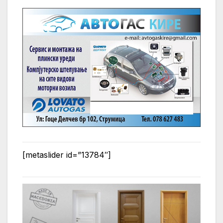
[metaslider id=”13784″]