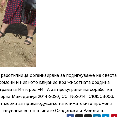
работилница организирана за подигнување на свеста 
ромени и нивното влијание врз животната средина
ограмата Интеррег-ИПА за прекугранична соработка
верна Македонија 2014-2020, CCI No2014TC16I5CB006.
ат мерки за прилагодување на климатските промени
оплавување во општините Сандански и Радовиш.