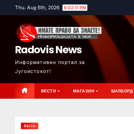
Skip
Thu. Aug 6th, 2026
9:02:12 PM
to
content
Radovis News
Информативен портал за
Југоистокот!
ВЕСТИ
МАГАЗИН
БИЛБОРД
Вести