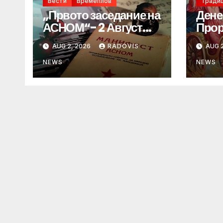
Вести
Времеплов
Традиц
„Првото заседание на
Дене
АСНОМ“- 2 Август
Прор
1944 год.
„ИЛ
AUG 2, 2026
RADOVIS
AUG 2
NEWS
NEWS