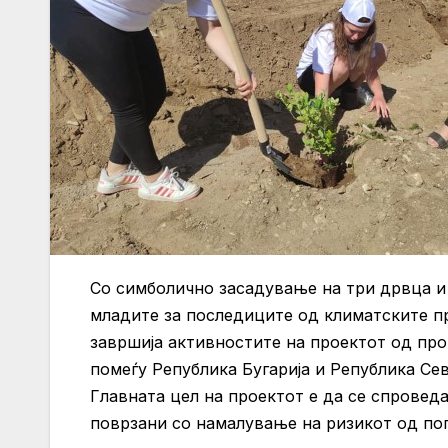
Со симболично засадување на три дрвца и 
младите за последиците од климатските п
завршија активностите на проектот од пр
помеѓу Република Бугарија и Република Се
Главната цел на проектот е да се спровед
поврзани со намалување на ризикот од п