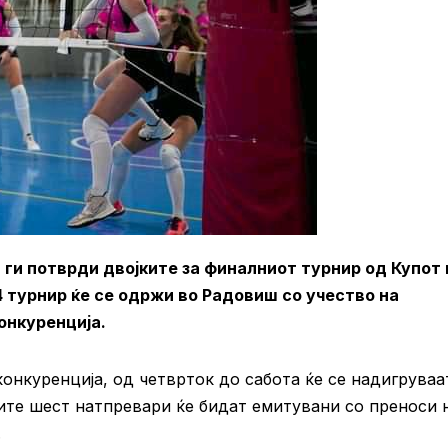
ги потврди двојките за финалниот турнир од Купот 
 турнир ќе се одржи во Радовиш со учество на
онкуренција.
онкуренција, од четврток до сабота ќе се надигруваа
 сите шест натпревари ќе бидат емитувани со преноси 
.