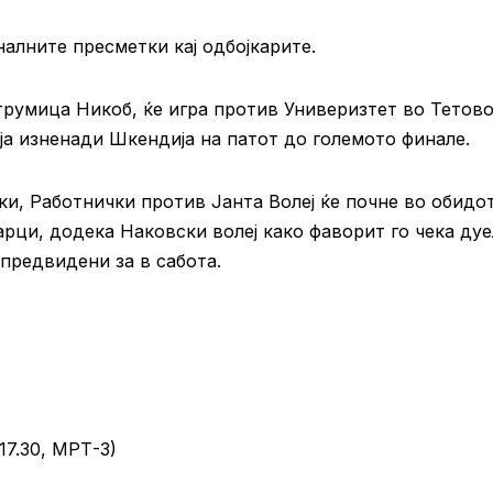
алните пресметки кај одбојкарите.
трумица Никоб, ќе игра против Универизтет во Тетово
ја изненади Шкендија на патот до големото финале.
и, Работнички против Јанта Волеј ќе почне во обидо
арци, додека Наковски волеј како фаворит го чека ду
предвидени за в сабота.
17.30, МРТ-3)