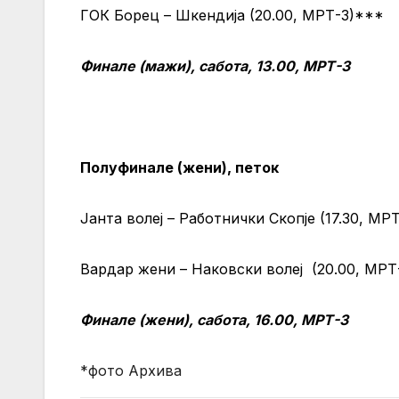
ГОК Борец – Шкендија (20.00, МРТ-3)***
Финале (мажи), сабота, 13.00, МРТ-3
Полуфинале (жени), петок
Јанта волеј – Работнички Скопје (17.30, МРТ
Вардар жени – Наковски волеј (20.00, МРТ
Финале (жени), сабота, 16.00, МРТ-3
*фото Архива