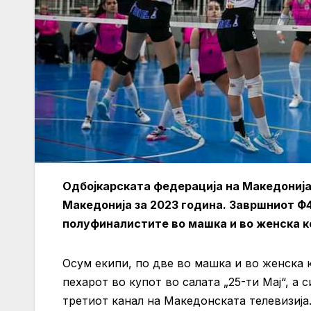
Одбојкарската федерација на Македонија 
Македонија за 2023 година. Завршниот Ф4
полуфиналистите во машка и во женска к
Осум екипи, по две во машка и во женска к
пехарот во купот во салата „25-ти Мај“, а
третиот канал на Македонската телевизија