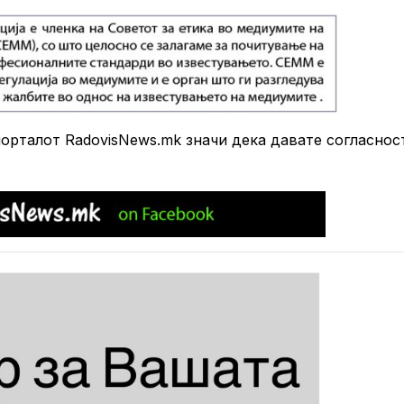
рталот RadovisNews.mk значи дека давате согласнос