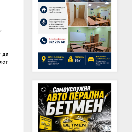
,
т да
елот