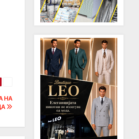
А НА
ЦА