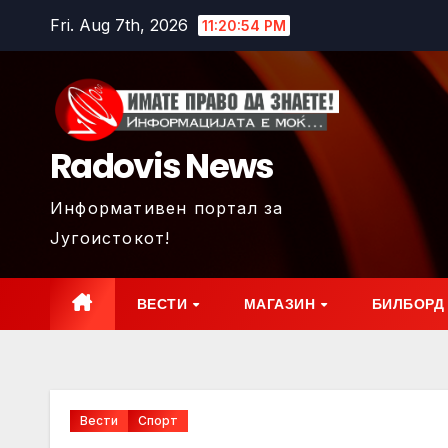
Skip
Fri. Aug 7th, 2026
11:20:55 PM
to
content
Radovis News
Информативен портал за
Југоистокот!
ВЕСТИ
МАГАЗИН
БИЛБОРД
Вести
Спорт