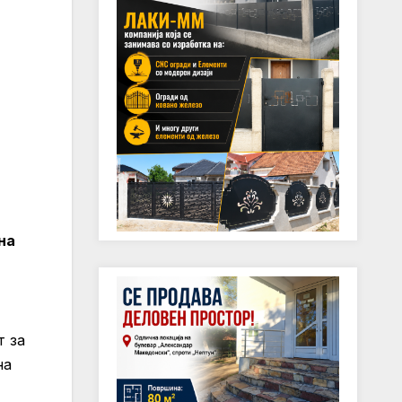
на
т за
на