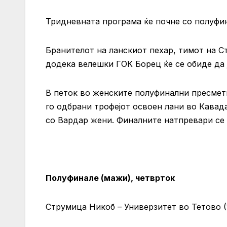
Тридневната програма ќе почне со полуфин
Бранителот на ланскиот пехар, тимот на С
додека велешки ГОК Борец ќе се обиде да 
В петок во женските полуфинални пресметк
го одбрани трофејот освоен лани во Кавад
со Вардар жени. Финалните натпревари се 
Полуфинале (мажи), четврток
Струмица Никоб – Универзитет во Тетово (