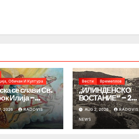
ија, Обичаи И Култура
Вести
Времеплов
ска се слави Св.
„ИЛИНДЕНСКО
ок Илија –
ВОСТАНИЕ“ – 2
ИНДЕН“
Август 1903 год.
, 2026
RADOVIS
AUG 2, 2026
RADOVIS
NEWS