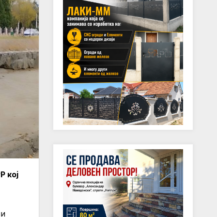
Р кој
ни