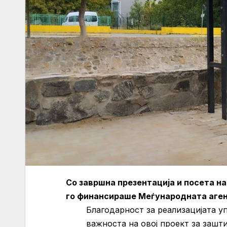
Со завршна презентација и посета н
го финансираше Меѓународната агенц
Благодарност за реализацијата у
важноста на овој проект за зашт