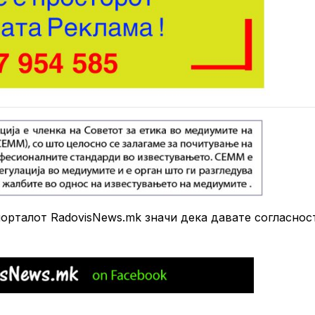
рталот RadovisNews.mk значи дека давате согласнос