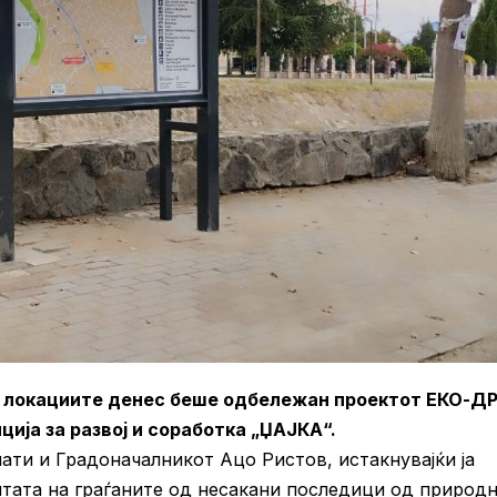
а локациите денес беше одбележан проектот ЕКО-ДР
ија за развој и соработка „ЏАЈКА“.
пати и Градоначалникот Ацо Ристов, истакнувајќи ја
итата на граѓаните од несакани последици од природ