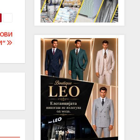
НОВИ
И“