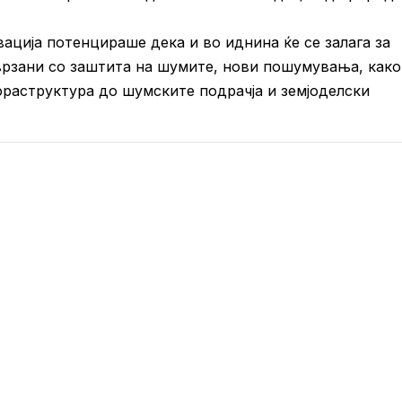
ација потенцираше дека и во иднина ќе се залага за
рзани со заштита на шумите, нови пошумувања, како
раструктура до шумските подрачја и земјоделски