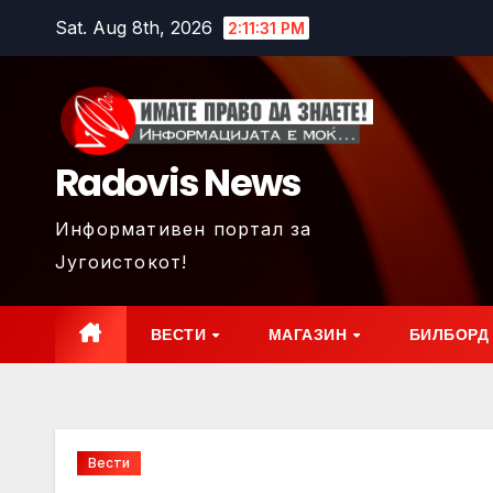
Skip
Sat. Aug 8th, 2026
2:11:32 PM
to
content
Radovis News
Информативен портал за
Југоистокот!
ВЕСТИ
МАГАЗИН
БИЛБОРД
Вести