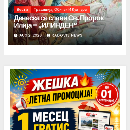
Вести
Традиција, Обичаи И Култура
Денеска се слави Св. Пророк
Илија – „ИЛИНДЕН“
AUG 2, 2026
RADOVIS NEWS