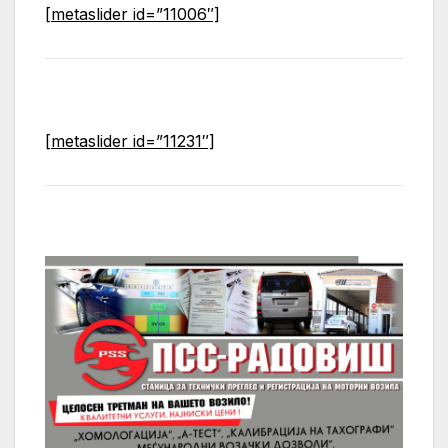
[metaslider id=”11006″]
[metaslider id=”11231″]