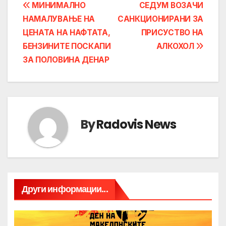
Post
МИНИМАЛНО
СЕДУМ ВОЗАЧИ
НАМАЛУВАЊЕ НА
САНКЦИОНИРАНИ ЗА
navigation
ЦЕНАТА НА НАФТАТА,
ПРИСУСТВО НА
БЕНЗИНИТЕ ПОСКАПИ
АЛКОХОЛ
ЗА ПОЛОВИНА ДЕНАР
By
Radovis News
Други информации...