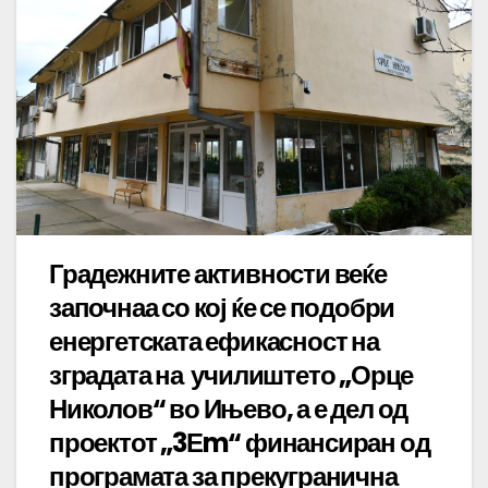
Градежните активности веќе
започнаа со кој ќе се подобри
енергетската ефикасност на
зградата на училиштето „Орце
Николов“ во Ињево, а е дел од
проектот „3Еm“ финансиран од
програмата за прекугранична