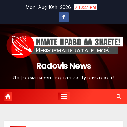
Skip
Mon. Aug 10th, 2026
7:16:44 PM
to
content
Radovis News
Информативен портал за Југоистокот!