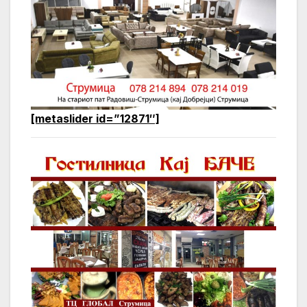
[metaslider id=”12871″]