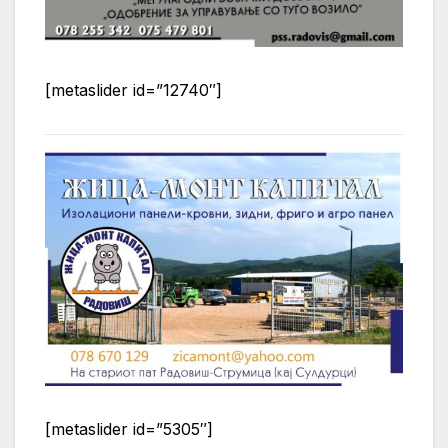
[metaslider id=”12740″]
[metaslider id=”5305″]