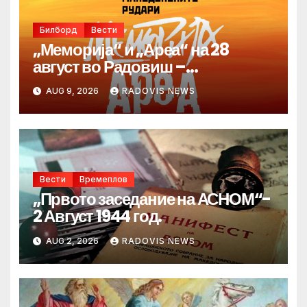
Билборд
Вести
„Меморија“ и „Ареа“ на 28
август во Радовиш –
продолжува традицијата за
AUG 9, 2026
RADOVIS NEWS
Денот на македонските рудари
Вести
Времеплов
„Првото заседание на АСНОМ“-
2 Август 1944 год.
AUG 2, 2026
RADOVIS NEWS