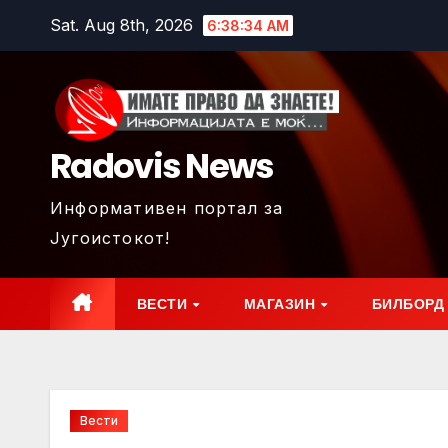
Skip
Sat. Aug 8th, 2026
6:38:35 AM
to
content
Radovis News
Информативен портал за
Југоистокот!
ВЕСТИ
МАГАЗИН
БИЛБОРД
Вести