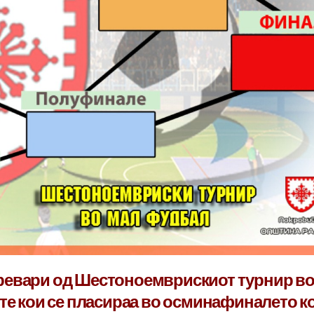
ревари од Шестоноемврискиот турнир в
ите кои се пласираа во осминафиналето к