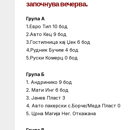
започнува вечерва.
Група А
1.Евро Тип 10 бод
2.Авто Кец 9 бод
3.Гостилница кај Џек 6 бод
4.Рудник Бучим 4 бод
5.Руски Комерц 0 бод
Група Б
1. Андринико 9 бод
2. Мати Инг 6 бод
3. Јанев Пласт 3
4. Авто лакерски с.Борче/Меда Пласт 0
5. Црна Магија Нег. Откажана
Група В