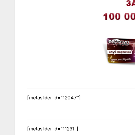
[metaslider id=”12047″]
[metaslider id=”11231″]