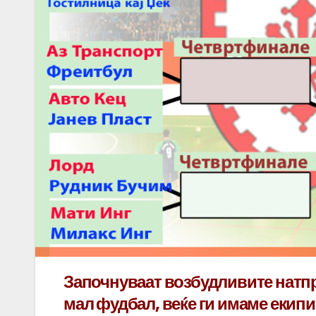
Започнуваат возбудливите натп
мал фудбал, веќе ги имаме екип