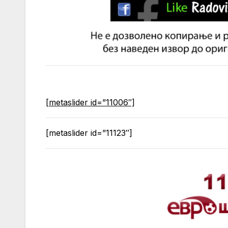
[metaslider id=”11006″]
[metaslider id=”11123″]