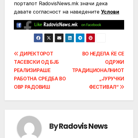
порталот RadovisNews.mk значи дека
давате согласност на нaведените
Услови
Post
ДИРЕКТОРОТ
ВО НЕДЕЛА ЌЕ СЕ
ТАСЕВСКИ ОД БЈБ
ОДРЖИ
navigation
РЕАЛИЗИРАШЕ
ТРАДИЦИОНАЛНИОТ
РАБОТНА СРЕДБА ВО
„ЈУРУЧКИ
ОВР РАДОВИШ
ФЕСТИВАЛ“
By
Radovis News