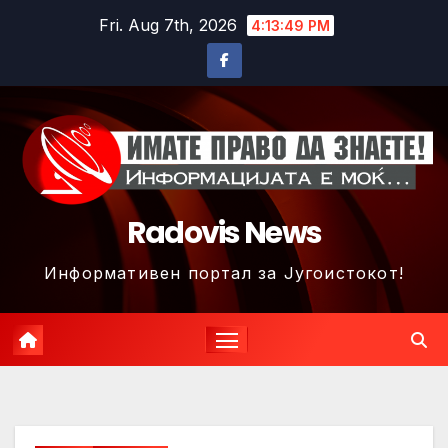
Skip
Fri. Aug 7th, 2026
4:13:52 PM
to
content
Radovis News
Информативен портал за Југоистокот!