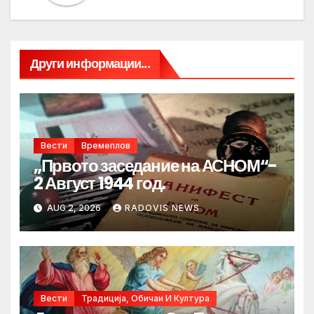
Други информации...
Вести
Времеплов
„Првото заседание на АСНОМ“-
2 Август 1944 год.
AUG 2, 2026
RADOVIS NEWS
Вести
Традиција, Обичаи И Култура