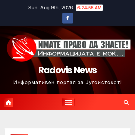
Skip
Sun. Aug 9th, 2026
6:24:58 AM
to
content
Radovis News
Информативен портал за Југоистокот!