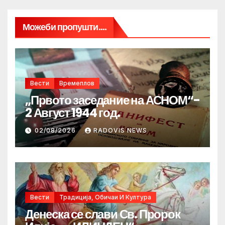
Можеби пропушти....
Вести
Времеплов
„Првото заседание на АСНОМ“-
2 Август 1944 год.
02/08/2026
RADOVIS NEWS
Вести
Традиција, Обичаи И Култура
Денеска се слави Св. Пророк