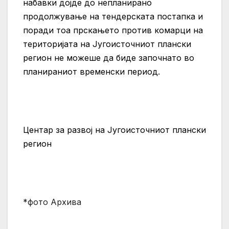
набавки дојде до непланирано
продолжување на тендерската постапка и
поради тоа прскањето против комарци на
територијата на Југоисточниот плански
регион не можеше да биде започнато во
планираниот временски период.
Центар за развој на Југоисточниот плански
регион
*фото Архива