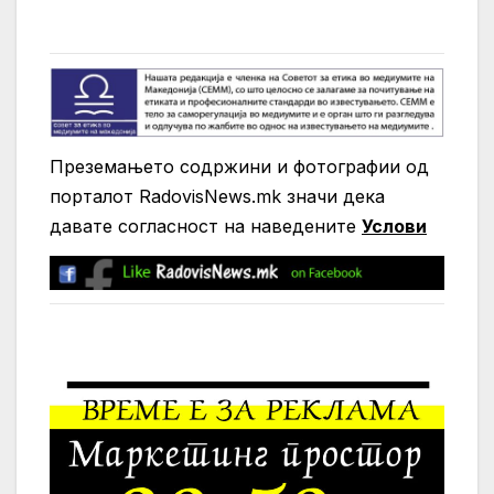
Преземањето содржини и фотографии од
порталот RadovisNews.mk значи дека
давате согласност на нaведените
Услови