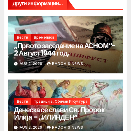
Други информации...
Вести
Времеплов
„Првото заседание на АСНОМ“-
2 Август 1944 год.
AUG 2, 2026
RADOVIS NEWS
Вести
Традиција, Обичаи И Култура
Денеска се слави Св. Пророк
Илија – „ИЛИНДЕН“
AUG 2, 2026
RADOVIS NEWS