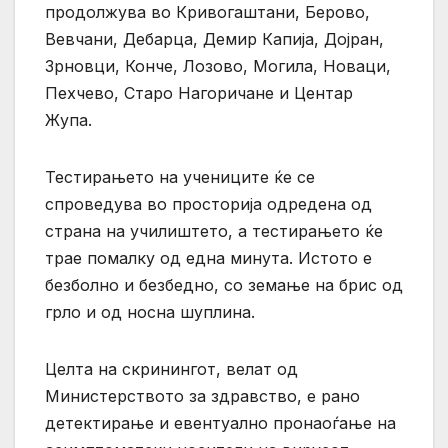
продолжува во Кривогаштани, Берово,
Вевчани, Дебарца, Демир Капија, Дојран,
Зрновци, Конче, Лозово, Могила, Новаци,
Пехчево, Старо Нагоричане и Центар
Жупа.
Тестирањето на учениците ќе се
спроведува во просторија одредена од
страна на училиштето, а тестирањето ќе
трае помалку од една минута. Истото е
безболно и безбедно, со земање на брис од
грло и од носна шуплина.
Целта на скринингот, велат од
Министерството за здравство, е рано
детектирање и евентуално пронаоѓање на