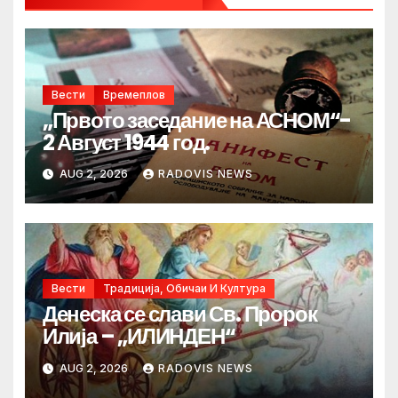
Вести
Времеплов
„Првото заседание на АСНОМ“-
2 Август 1944 год.
AUG 2, 2026
RADOVIS NEWS
Вести
Традиција, Обичаи И Култура
Денеска се слави Св. Пророк
Илија – „ИЛИНДЕН“
AUG 2, 2026
RADOVIS NEWS