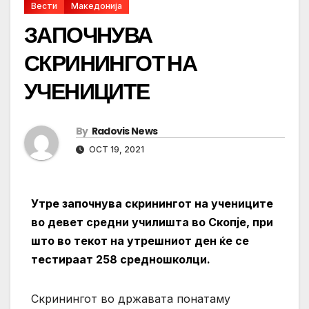
Вести
Македонија
ЗАПОЧНУВА
СКРИНИНГОТ НА
УЧЕНИЦИТЕ
By
Radovis News
OCT 19, 2021
Утре започнува скринингот на учениците
во девет средни училишта во Скопје, при
што во текот на утрешниот ден ќе се
тестираат 258 средношколци.
Скринингот во државата понатаму