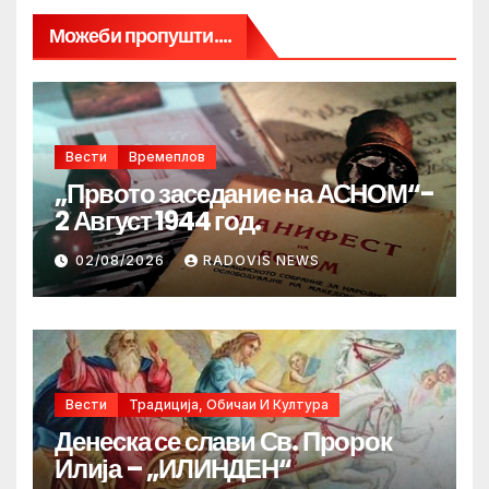
Можеби пропушти....
Вести
Времеплов
„Првото заседание на АСНОМ“-
2 Август 1944 год.
02/08/2026
RADOVIS NEWS
Вести
Традиција, Обичаи И Култура
Денеска се слави Св. Пророк
Илија – „ИЛИНДЕН“