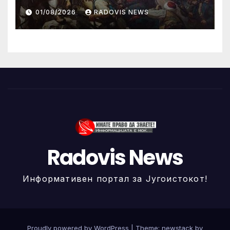
ИЛИНДЕНА!
01/08/2026
RADOVIS NEWS
Radovis News
Информативен портал за Југоистокот!
Proudly powered by WordPress
|
Theme: newstack by