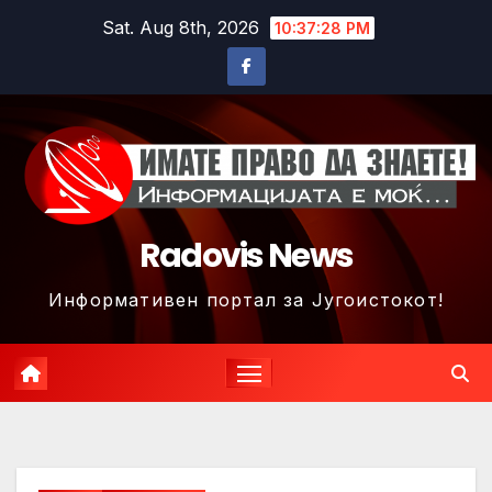
Skip
Sat. Aug 8th, 2026
10:37:31 PM
to
content
Radovis News
Информативен портал за Југоистокот!