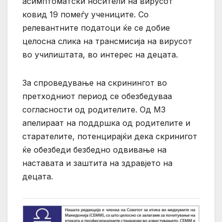
асимптоматски носители на вирусот
ковид 19 помеѓу учениците. Со
релевантните податоци ќе се добие
целосна слика на трансмисија на вирусот
во училиштата, во интерес на децата.
За спроведување на скринингот во
претходниот период се обезбедуваа
согласности од родителите. Од МЗ
апелираат на поддршка од родителите и
старателите, потенцирајќи дека скринигот
ќе обезбеди безбедно одвивање на
наставата и заштита на здравјето на
децата.