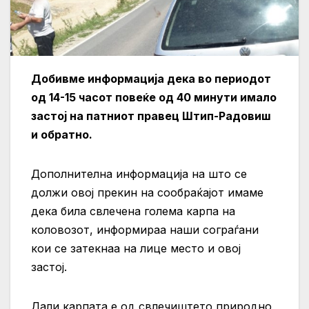
Добивме информација дека во периодот
од 14-15 часот повеќе од 40 минути имало
застој на патниот правец Штип-Радовиш
и обратно.
Дополнителна информација на што се
должи овој прекин на сообраќајот имаме
дека била свлечена голема карпа на
коловозот, информираа наши сограѓани
кои се затекнаа на лице место и овој
застој.
Дали карпата е од свлечиштето природно