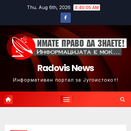
Skip
Thu. Aug 6th, 2026
4:40:08 AM
to
content
Radovis News
Информативен портал за Југоистокот!