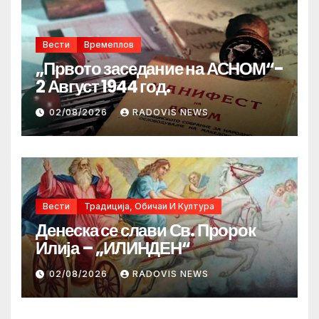
Вести
Времеплов
„Првото заседание на АСНОМ“-
2 Август 1944 год.
02/08/2026
RADOVIS NEWS
Вести
Традиција, Обичаи И Култура
Денеска се слави Св. Пророк
Илија – „ИЛИНДЕН“
02/08/2026
RADOVIS NEWS