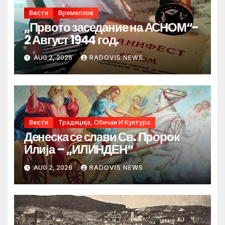
Вести
Времеплов
„Првото заседание на АСНОМ“-
2 Август 1944 год.
AUG 2, 2026
RADOVIS NEWS
Вести
Традиција, Обичаи И Култура
Денеска се слави Св. Пророк
Илија – „ИЛИНДЕН“
AUG 2, 2026
RADOVIS NEWS