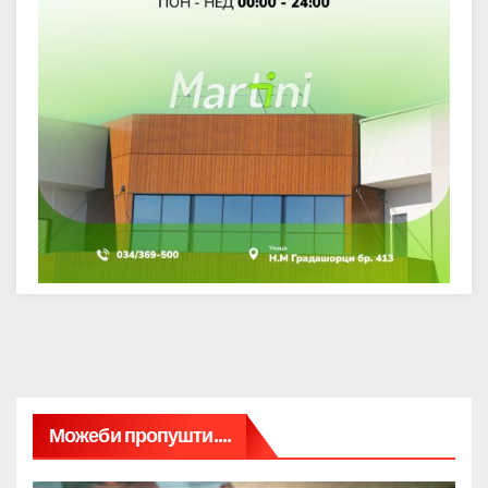
Можеби пропушти....