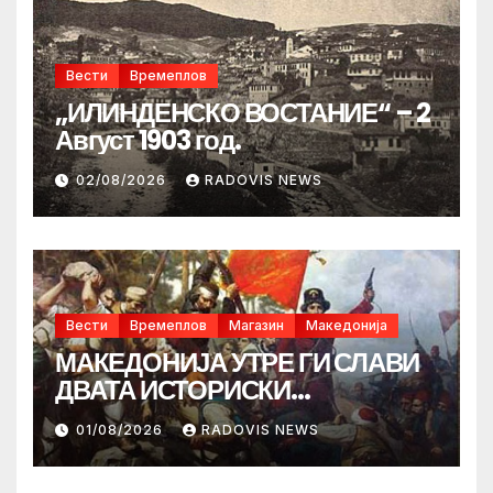
Вести
Времеплов
„ИЛИНДЕНСКО ВОСТАНИЕ“ – 2
Август 1903 год.
02/08/2026
RADOVIS NEWS
Вести
Времеплов
Магазин
Македонија
МАКЕДОНИЈА УТРЕ ГИ СЛАВИ
ДВАТА ИСТОРИСКИ
ИЛИНДЕНА!
01/08/2026
RADOVIS NEWS