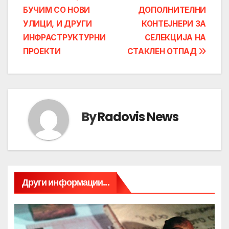
БУЧИМ СО НОВИ
ДОПОЛНИТЕЛНИ
navigation
УЛИЦИ, И ДРУГИ
КОНТЕЈНЕРИ ЗА
ИНФРАСТРУКТУРНИ
СЕЛЕКЦИЈА НА
ПРОЕКТИ
СТАКЛЕН ОТПАД
By
Radovis News
Други информации...