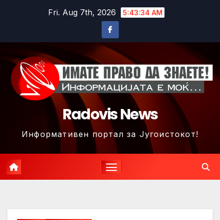
Skip
Fri. Aug 7th, 2026
5:43:37 AM
to
content
Radovis News
Информативен портал за Југоистокот!