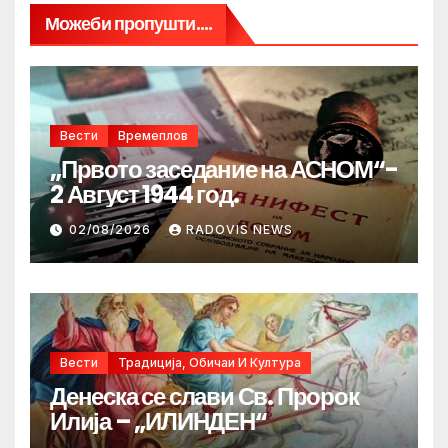
Можеби пропушти....
Вести
Времеплов
„Првото заседание на АСНОМ“-
2 Август 1944 год.
02/08/2026
RADOVIS NEWS
Вести
Традиција, Обичаи И Култура
Денеска се слави Св. Пророк
Илија – „ИЛИНДЕН“