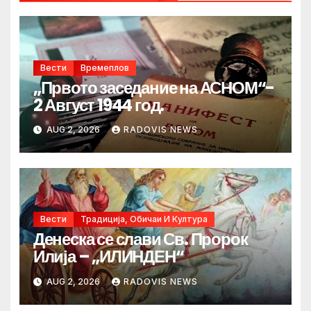
Вести
Времеплов
„Првото заседание на АСНОМ“-
2 Август 1944 год.
AUG 2, 2026
RADOVIS NEWS
Вести
Традиција, Обичаи И Култура
Денеска се слави Св. Пророк
Илија – „ИЛИНДЕН“
AUG 2, 2026
RADOVIS NEWS