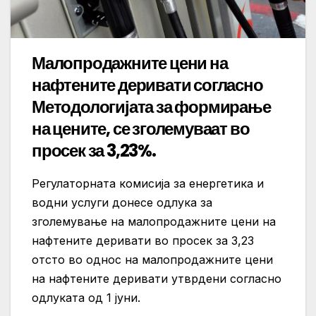
Малопродажните цени на
нафтените деривати согласно
Методологијата за формирање
на цените, се зголемуваат во
просек за 3,23%.
Регулаторната комисија за енергетика и
водни услуги донесе одлука за
зголемување на малопродажните цени на
нафтените деривати во прoсек за 3,23
отсто во однос на малопродажните цени
на нафтените деривати утврдени согласно
одлуката од 1 јуни.