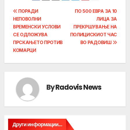
Post
ПОРАДИ
ПО 500 ЕВРА ЗА 10
НЕПОВОЛНИ
ЛИЦА ЗА
navigation
ВРЕМЕНСКИ УСЛОВИ
ПРЕКРШУВАЊЕ НА
СЕ ОДЛОЖУВА
ПОЛИЦИСКИОТ ЧАС
ПРСКАЊЕТО ПРОТИВ
ВО РАДОВИШ
КОМАРЦИ
By
Radovis News
Други информации...