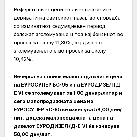
Референтните цени на сите нафтените
деривати на светскиот пазар во споредба
со изминатиот седумдневен период
бележат зголемување и тоа кај бензинот во
просек за околу 11,30%, кај дизелот
зголемувањето е во просек за околу
10,42%,
Вечерва на полноќ малопродажните цени
на ЕУРОСУПЕР БС-95 и на ЕУРОДИЗЕЛ (Д-
Е V) се зголемуваат за 1,00 денар/литар и
сега малопродажната цена на
ЕУРОСУПЕР БС-95 ќе изнесува 58,00 ден/
лит, додека малопродажната цена на
дизелот ЕУРОДИЗЕЛ (Д-Е V) ќе изнесува
50,00 ден/лит.