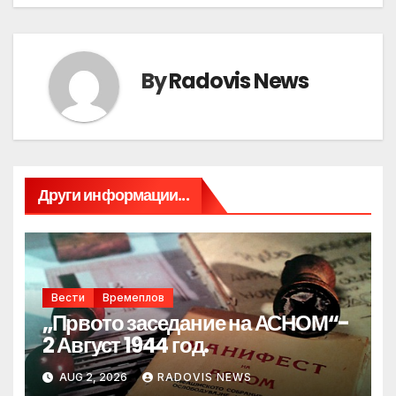
By
Radovis News
Други информации...
Вести
Времеплов
„Првото заседание на АСНОМ“-
2 Август 1944 год.
AUG 2, 2026
RADOVIS NEWS