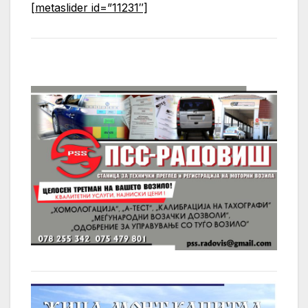
[metaslider id=”11231″]