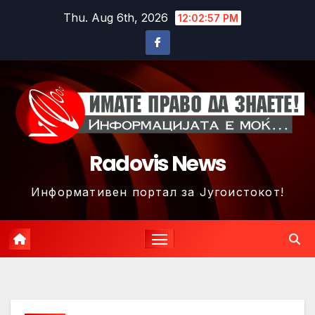
Skip
Thu. Aug 6th, 2026
12:02:59 PM
to
content
Radovis News
Информативен портал за Југоистокот!