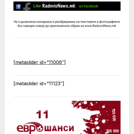
[metaslider id=”11006″]
[metaslider id=”11123″]