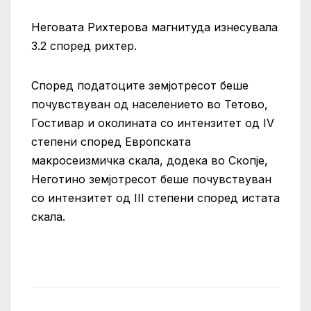
Неговата Рихтерова магнитуда изнесувала
3.2 според рихтер.
Според податоците земјотресот беше
почувствуван од населението во Тетово,
Гостивар и околината со интензитет од IV
степени според Европската
макросеизмичка скала, додека во Скопје,
Неготино земјотресот беше почувствуван
со интензитет од III степени според истата
скала.