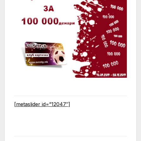
[metaslider id=”12047″]