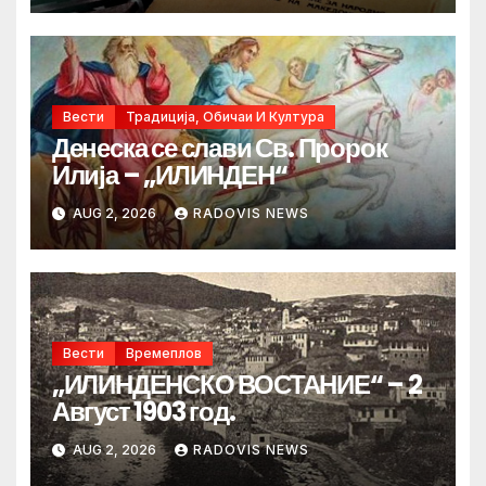
Вести
Традиција, Обичаи И Култура
Денеска се слави Св. Пророк
Илија – „ИЛИНДЕН“
AUG 2, 2026
RADOVIS NEWS
Вести
Времеплов
„ИЛИНДЕНСКО ВОСТАНИЕ“ – 2
Август 1903 год.
AUG 2, 2026
RADOVIS NEWS