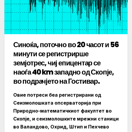
Синоќа, поточно во 20 часот и 56
минути се регистрирше
земјотрес, чиј епицентар се
наоѓа 40 km западно од Скопје,
во подрачјето на Гостивар.
Овие потреси беа регистрирани од
Сеизмолошката опсерваторија при
Природно-математичкиот факултет во
Скопјe, и сеизмолошките мрежни станици
во Валандово, Охрид, Штип и Пехчево