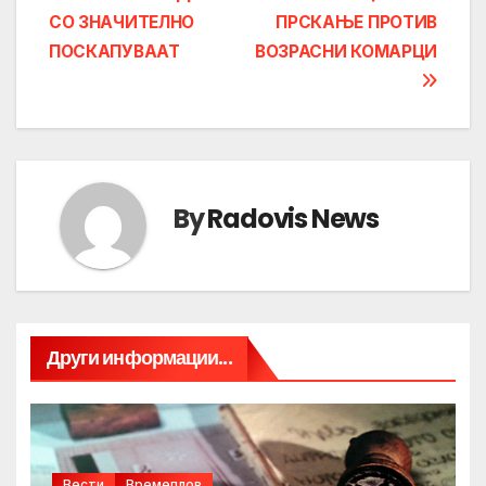
СО ЗНАЧИТЕЛНО
ПРСКАЊЕ ПРОТИВ
navigation
ПОСКАПУВААТ
ВОЗРАСНИ КОМАРЦИ
By
Radovis News
Други информации...
Вести
Времеплов