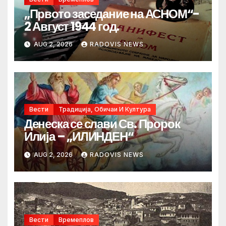
„Првото заседание на АСНОМ“-
2 Август 1944 год.
AUG 2, 2026
RADOVIS NEWS
Вести
Традиција, Обичаи И Култура
Денеска се слави Св. Пророк
Илија – „ИЛИНДЕН“
AUG 2, 2026
RADOVIS NEWS
Вести
Времеплов