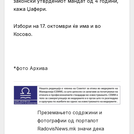
законски утврдениот мандат од 4 години,
кажа Џафери.
Избори на 17. октомври ќе има и во
Косово.
*фото Архива
Преземањето содржини и
фотографии од порталот
RadovisNews.mk значи дека