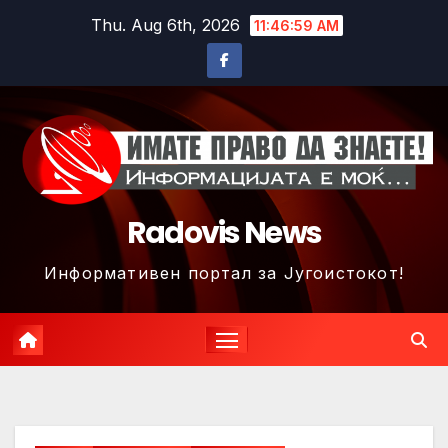
Skip
Thu. Aug 6th, 2026
11:47:02 AM
to
content
Radovis News
Информативен портал за Југоистокот!