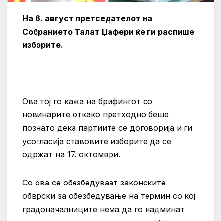
На 6. август претседателот на
Собранието Талат Џафери ќе ги распише
изборите.
Ова тој го кажа на брифингот со
новинарите откако претходно беше
познато дека партиите се договорија и ги
усогласија ставовите изборите да се
одржат на 17. октомври.
Со ова се обезбедуваат законските
обврски за обезбедување на термин со кој
градоначалниците нема да го надминат