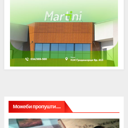
Можеби пропушти....