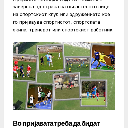
заверена од страна на овластеното лице
на спортскиот клуб или здружението кое
го пријавува спортистот, спортската
екипа, тренерот или спортскиот работник.
Во пријавата треба да бидат