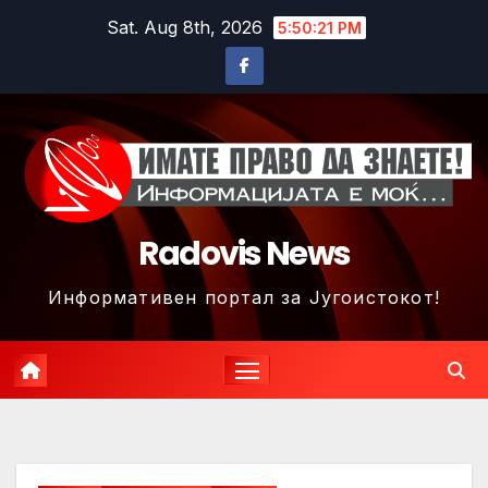
Skip
Sat. Aug 8th, 2026
5:50:24 PM
to
content
Radovis News
Информативен портал за Југоистокот!