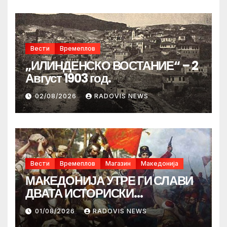
Вести
Времеплов
„ИЛИНДЕНСКО ВОСТАНИЕ“ – 2
Август 1903 год.
02/08/2026
RADOVIS NEWS
Вести
Времеплов
Магазин
Македонија
МАКЕДОНИЈА УТРЕ ГИ СЛАВИ
ДВАТА ИСТОРИСКИ
ИЛИНДЕНА!
01/08/2026
RADOVIS NEWS