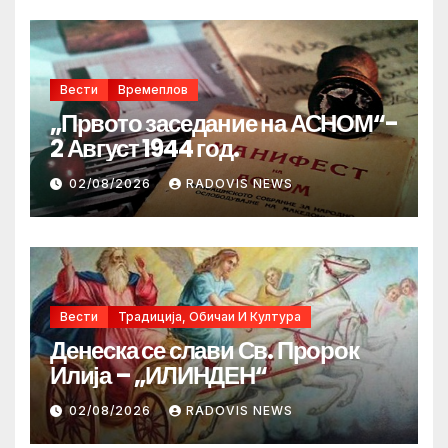
Вести
Времеплов
„Првото заседание на АСНОМ“-
2 Август 1944 год.
02/08/2026
RADOVIS NEWS
Вести
Традиција, Обичаи И Култура
Денеска се слави Св. Пророк
Илија – „ИЛИНДЕН“
02/08/2026
RADOVIS NEWS