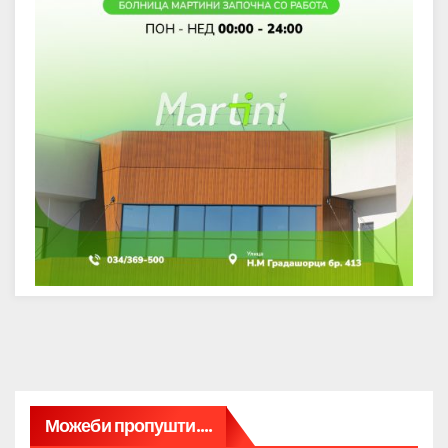
Можеби пропушти....