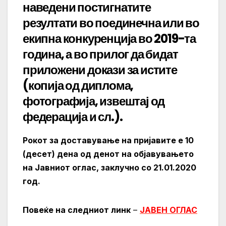
наведени постигнатите
резултати во поединечна или во
екипна конкуренција во 2019-та
година, а во прилог да бидат
приложени докази за истите
(копија од диплома,
фотографија, извештај од
федерација и сл.).
Рокот за доставување на пријавите е 10
(десет) дена од денот на објавувањето
на Јавниот оглас, заклучно со 21.01.2020
год.
Повеќе на следниот линк
–
ЈАВЕН ОГЛАС