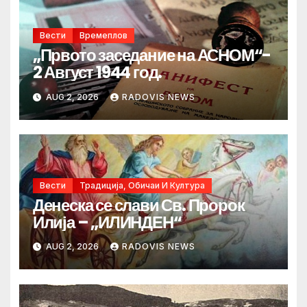
Вести
Времеплов
„Првото заседание на АСНОМ“-
2 Август 1944 год.
AUG 2, 2026
RADOVIS NEWS
Вести
Традиција, Обичаи И Култура
Денеска се слави Св. Пророк
Илија – „ИЛИНДЕН“
AUG 2, 2026
RADOVIS NEWS