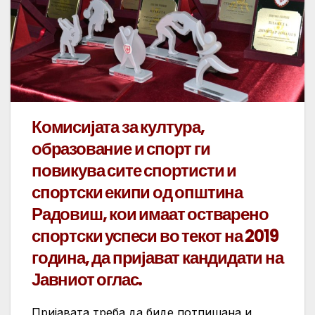
Комисијата за култура,
образование и спорт ги
повикува сите спортисти и
спортски екипи од општина
Радовиш, кои имаат остварено
спортски успеси во текот на 2019
година, да пријават кандидати на
Јавниот оглас.
Пријавата треба да биде потпишана и