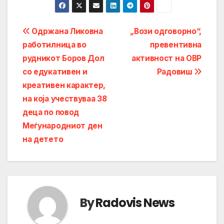
Post
Одржана Ликовна
„Вози одговорно“,
работилница во
превентивна
navigation
рудникот Боров Дол
активност на ОВР
со едукативен и
Радовиш
креативен карактер,
на која учествуваа 38
деца по повод
Меѓународниот ден
на детето
By
Radovis News