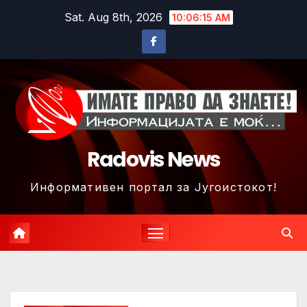
Skip
Sat. Aug 8th, 2026
10:06:18 AM
to
content
Radovis News
Информативен портал за Југоистокот!