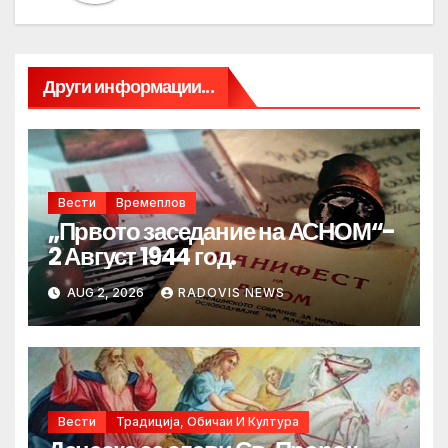
Други информации...
Вести
Времеплов
„Првото заседание на АСНОМ“-
2 Август 1944 год.
AUG 2, 2026
RADOVIS NEWS
Вести
Традиција, Обичаи И Култура