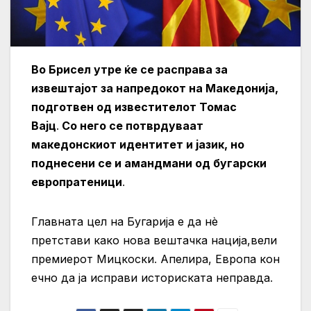
Во Брисел утре ќе се расправа за
извештајот за напредокот на Македонија,
подготвен од известителот Томас
Вајц
.
Со него се потврдуваат
македонскиот идентитет и јазик, но
поднесени се и амандмани од бугарски
европратеници
.
Главната цел на Бугарија е да нè
претстави како нова вештачка нација,вели
премиерот Мицкоски
.
Апелира, Европа кон
ечно да ја исправи историската неправда
.