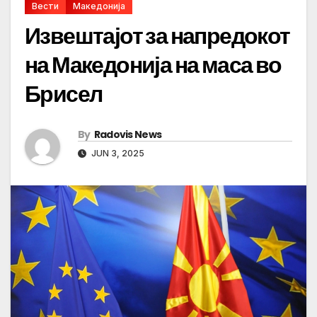
Вести
Македонија
Извештајот за напредокот
на Македонија на маса во
Брисел
By
Radovis News
JUN 3, 2025