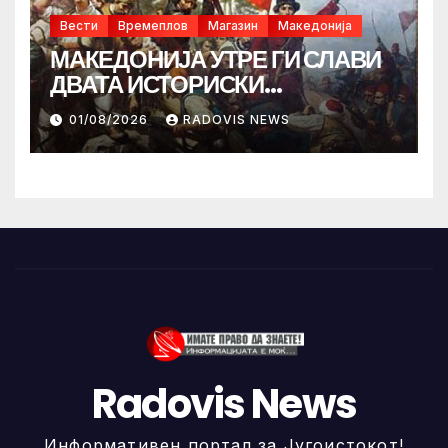
Вести
Времеплов
Магазин
Македонија
МАКЕДОНИЈА УТРЕ ГИ СЛАВИ
ДВАТА ИСТОРИСКИ
ИЛИНДЕНА!
01/08/2026
RADOVIS NEWS
Radovis News
Информативен портал за Југоистокот!