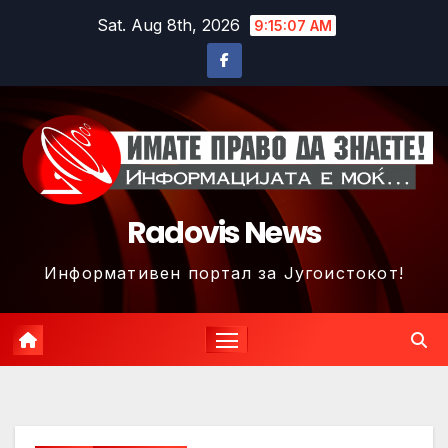
Skip
Sat. Aug 8th, 2026
9:15:10 AM
to
content
Radovis News
Информативен портал за Југоистокот!