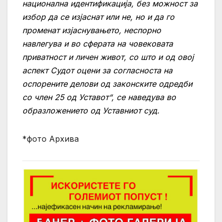
национална идентификација, без можност за
избор да се изјаснат или не, но и да го
променат изјаснувањето, неспорно
навлегува и во сферата на човековата
приватност и личен живот, со што и од овој
аспект Судот оцени за согласноста на
оспорените делови од законските одредби
со член 25 од Уставот“, се наведува во
образложението од Уставниот суд.
*фото Архива