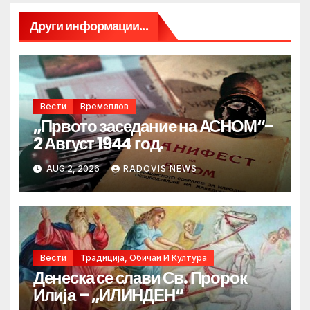
Други информации...
Вести
Времеплов
„Првото заседание на АСНОМ“-
2 Август 1944 год.
AUG 2, 2026
RADOVIS NEWS
Вести
Традиција, Обичаи И Култура
Денеска се слави Св. Пророк
Илија – „ИЛИНДЕН“