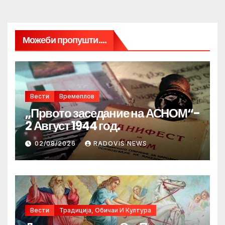
Можеби пропушти....
Вести
Времеплов
„Првото заседание на АСНОМ“-
2 Август 1944 год.
02/08/2026
RADOVIS NEWS
Вести
Традиција, Обичаи И Култура