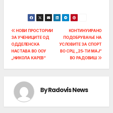
Post
НОВИ ПРОСТОРИИ
КОНТИНУИРАНО
ЗА УЧЕНИЦИТЕ ОД
ПОДОБРУВАЊЕ НА
navigation
ОДДЕЛЕНСКА
УСЛОВИТЕ ЗА СПОРТ
НАСТАВА ВО ООУ
ВО СРЦ ,,25-ТИ МАЈ”
„НИКОЛА КАРЕВ“
ВО РАДОВИШ
By
Radovis News