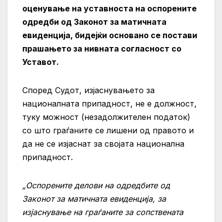
оценување на уставноста на оспорените
одредби од Законот за матичната
евиденција, бидејќи основано се постави
прашањето за нивната согласност со
Уставот.
Според Судот, изјаснувањето за
националната припадност, не е должност,
туку можност (незадолжителен податок)
со што граѓаните се лишени од правото и
да не се изјаснат за својата национална
припадност.
„Оспорените делови на одредбите од
Законот за матичната евиденција, за
изјаснување на граѓаните за сопствената