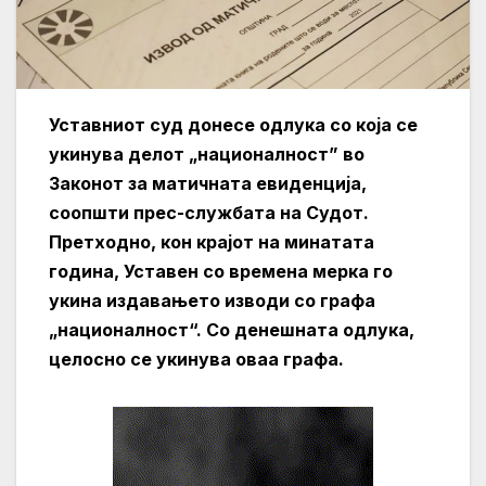
Уставниот суд донесе одлука со која се
укинува делот „националност” во
Законот за матичната евиденција,
соопшти прес-службата на Судот.
Претходно, кон крајот на минатата
година, Уставен со времена мерка го
укина издавањето изводи со графа
„националност“. Со денешната одлука,
целосно се укинува оваа графа.