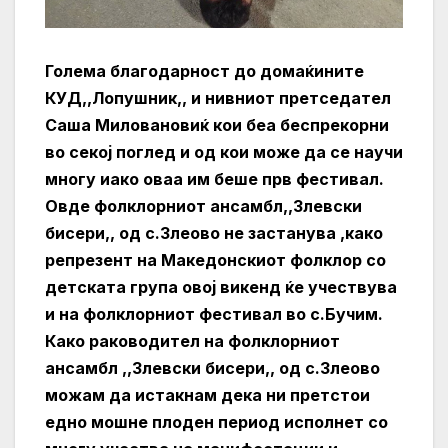
Голема благодарност до домаќините
КУД,,Лопушник,, и нивниот претседател
Саша Миловановиќ кои беа беспрекорни
во секој поглед и од кои може да се научи
многу иако оваа им беше прв фестивал.
Овде фолклорниот ансамбл,,Злевски
бисери,, од с.Злеово не застанува ,како
репрезент на Македонскиот фолклор со
детската група овој викенд ќе учествува
и на фолклорниот фестивал во с.Бучим.
Како раководител на фолклорниот
ансамбл ,,Злевски бисери,, од с.Злеово
можам да истакнам дека ни претстои
едно мошне плоден период исполнет со