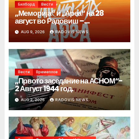
Билборд
Вести
„Меморија“ и „Ареа“ на 28
август во Радовиш –
продолжува традицијата за
AUG 9, 2026
RADOVIS NEWS
Денот на македонските рудари
Вести
Времеплов
„Првото заседание на АСНОМ“-
2 Август 1944 год.
AUG 2, 2026
RADOVIS NEWS