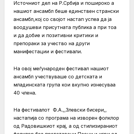
Источниот дел на Р.Србија и пошироко а
нашиот ансамбл беше единствен странски
ансамбл,кој со својот настап успеа да ја
воодушеви присутната публика а при тоа
и да добие и позитивни критики и
препораки за учество на други
манифестации и фестивали.
На овој меѓународен фестивал нашиот
ансамбл учествуваше со детската и
младинската група кои вкупно изнесуваа
40 члена.
На фестивалот Ф.А.,,Злевски бисери,,
настапија со програма на изворен фолклор
од Радовишкиот крај, а од стилизираниот
фолклор беа претставени Песни и игри од