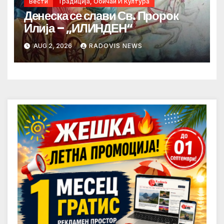
Вести
Традиција, Обичаи И Култура
Денеска се слави Св. Пророк
Илија – „ИЛИНДЕН“
AUG 2, 2026
RADOVIS NEWS