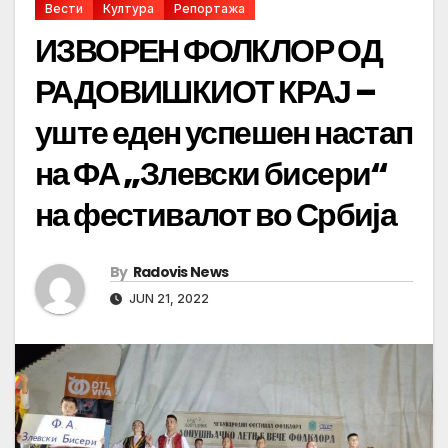
Вести
Култура
Репортажа
ИЗВОРЕН ФОЛКЛОР ОД
РАДОВИШКИОТ КРАЈ –
уште еден успешен настап
на ФА „Злевски бисери“
на фестивалот во Србија
By
Radovis News
JUN 21, 2022