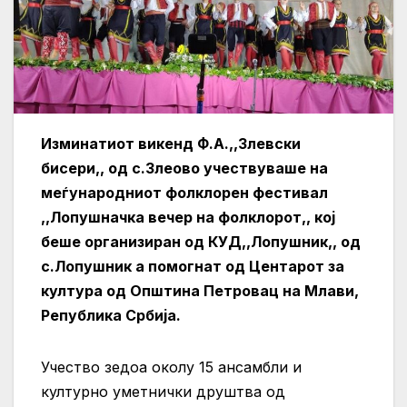
Изминатиот викенд Ф.А.,,Злевски
бисери,, од с.Злеово учествуваше на
меѓународниот фолклорен фестивал
,,Лопушначка вечер на фолклорот,, кој
беше организиран од КУД,,Лопушник,, од
с.Лопушник а помогнат од Центарот за
култура од Општина Петровац на Млави,
Република Србија.
Учество зедоа околу 15 ансамбли и
културно уметнички друштва од