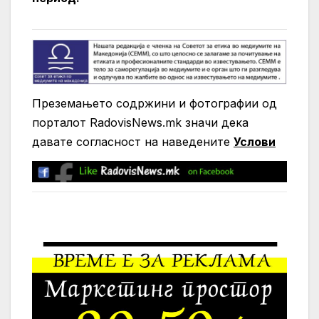
Преземањето содржини и фотографии од
порталот RadovisNews.mk значи дека
давате согласност на нaведените
Услови