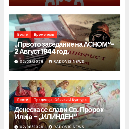
Денот на македонските рудари
Вести
Времеплов
„Првото заседание на АСНОМ“-
2 Август 1944 год.
02/08/2026
RADOVIS NEWS
Вести
Традиција, Обичаи И Култура
Денеска се слави Св. Пророк
Илија – „ИЛИНДЕН“
02/08/2026
RADOVIS NEWS