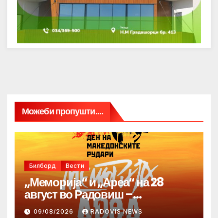
Можеби пропушти....
Билборд
Вести
„Меморија“ и „Ареа“ на 28
август во Радовиш –
продолжува традицијата за
09/08/2026
RADOVIS NEWS