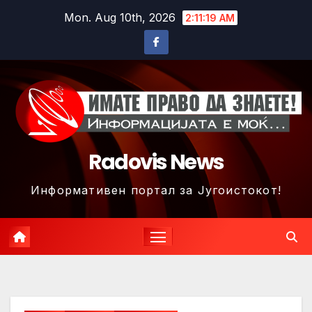
Skip
Mon. Aug 10th, 2026
2:11:22 AM
to
content
Radovis News
Информативен портал за Југоистокот!