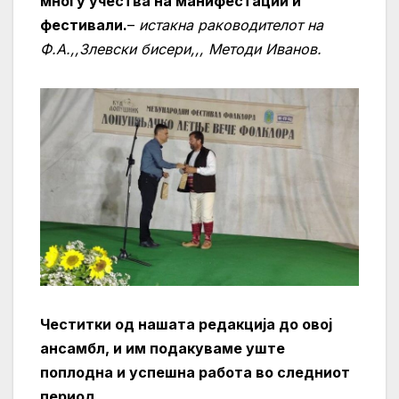
многу учества на манифестации и
фестивали.
–
истакна раководителот на
Ф.А.,,Злевски бисери,,, Методи Иванов.
Честитки од нашата редакција до овој
ансамбл, и им подакуваме уште
поплодна и успешна работа во следниот
период.