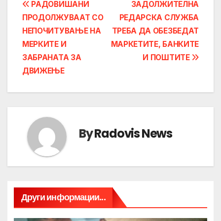
Post
РАДОВИШАНИ
ЗАДОЛЖИТЕЛНА
ПРОДОЛЖУВААТ СО
РЕДАРСКА СЛУЖБА
navigation
НЕПОЧИТУВАЊЕ НА
ТРЕБА ДА ОБЕЗБЕДАТ
МЕРКИТЕ И
МАРКЕТИТЕ, БАНКИТЕ
ЗАБРАНАТА ЗА
И ПОШТИТЕ
ДВИЖЕЊЕ
By
Radovis News
Други информации...