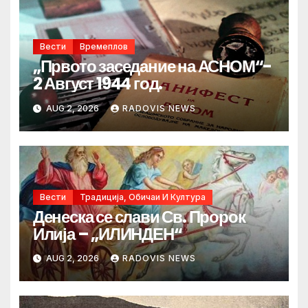
Вести
Времеплов
„Првото заседание на АСНОМ“-
2 Август 1944 год.
AUG 2, 2026
RADOVIS NEWS
Вести
Традиција, Обичаи И Култура
Денеска се слави Св. Пророк
Илија – „ИЛИНДЕН“
AUG 2, 2026
RADOVIS NEWS