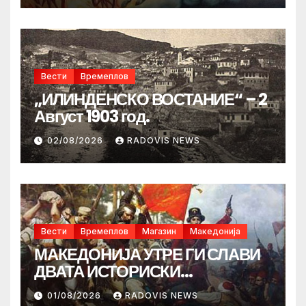
Вести
Времеплов
„ИЛИНДЕНСКО ВОСТАНИЕ“ – 2
Август 1903 год.
02/08/2026
RADOVIS NEWS
Вести
Времеплов
Магазин
Македонија
МАКЕДОНИЈА УТРЕ ГИ СЛАВИ
ДВАТА ИСТОРИСКИ
ИЛИНДЕНА!
01/08/2026
RADOVIS NEWS