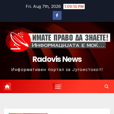
Skip
Fri. Aug 7th, 2026
1:09:13 PM
to
content
Radovis News
Информативен портал за Југоистокот!