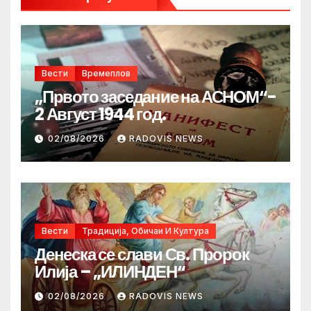
Вести
Времеплов
„Првото заседание на АСНОМ“-
2 Август 1944 год.
02/08/2026
RADOVIS NEWS
Вести
Традиција, Обичаи И Култура
Денеска се слави Св. Пророк
Илија – „ИЛИНДЕН“
02/08/2026
RADOVIS NEWS