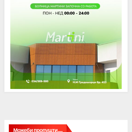
Можеби пропушти....