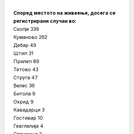
Според местото на живеење, досега се
рег
истрирани случаи во:
Скопје 339
Куманово 262
Дебар 49
Штип 31
Прилеп 89
Тетово 43
Струга 47
Велес 36
Битола 9
Охрид 9
Кавадарци 3
Гостивар 10
Гевглелија 4
Струмица 2