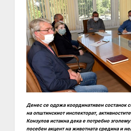
Денес се одржа координативен состанок с
на општинскиот инспекторат, активностите 
Конзулов истакна дека е потребно зголему
посебен акцент на животната средина и не