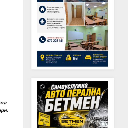
ата
ори.