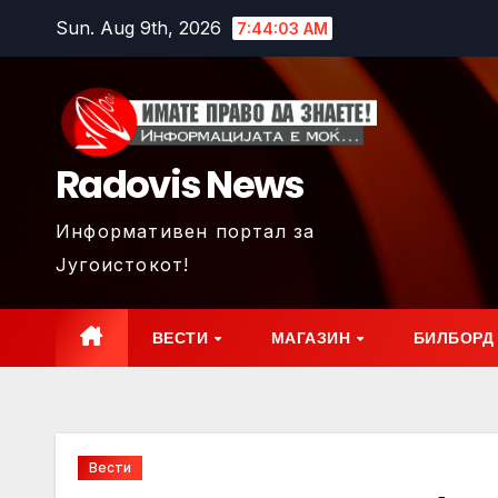
Skip
Sun. Aug 9th, 2026
7:44:04 AM
to
content
Radovis News
Информативен портал за
Југоистокот!
ВЕСТИ
МАГАЗИН
БИЛБОРД
Вести