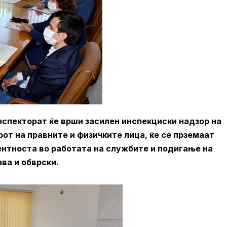
спекторат ќе врши засилен инспекциски надзор на
от на правните и физичките лица, ќе се прземаат
нтноста во работата на службите и подигање на
ава и обврски.