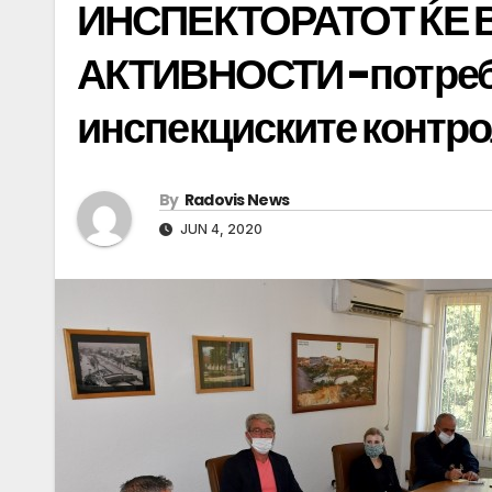
ИНСПЕКТОРАТОТ ЌЕ 
АКТИВНОСТИ -потреб
инспекциските контро
By
Radovis News
JUN 4, 2020