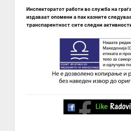
Инспекторатот работи во служба на граѓа
издаваат опомени а пак казните следуваа
транспарентност сите следни активности