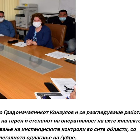
о Градоначалникот Конзулов и се разгледуваше работ
на терен и степенот на оперативност на сите инспект
вање на инспекциските контроли во сите области, со
легалното одлагање на ѓубре.