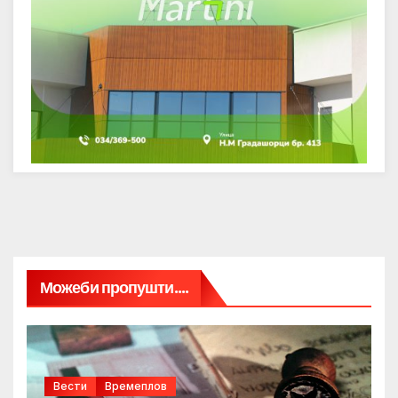
Можеби пропушти....
Вести
Времеплов