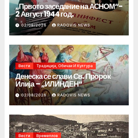
„Првото заседание на АСНОМ“-
2 Август 1944 год.
02/08/2026
RADOVIS NEWS
Вести
Традиција, Обичаи И Култура
Денеска се слави Св. Пророк
Илија – „ИЛИНДЕН“
02/08/2026
RADOVIS NEWS
Вести
Времеплов