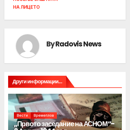
НА ЛИЦЕТО
By
Radovis News
Други информации...
Вести
Времеплов
„Првото заседание на АСНОМ“-