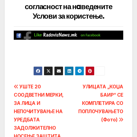
согласност на нaведените
Услови за користење
.
Post
УШТЕ 20
УЛИЦАТА „КОЏА
СООДВЕТНИ МЕРКИ,
БАИР“ СЕ
navigation
ЗА ЛИЦА И
КОМПЛЕТИРА СО
НЕПОЧИТУВАЊЕ НА
ПОПЛОЧУВАЊЕТО
УРЕДБАТА
(Фото)
ЗАДОЛЖИТЕЛНО
НОСЕЊЕ ЗАШТИТА