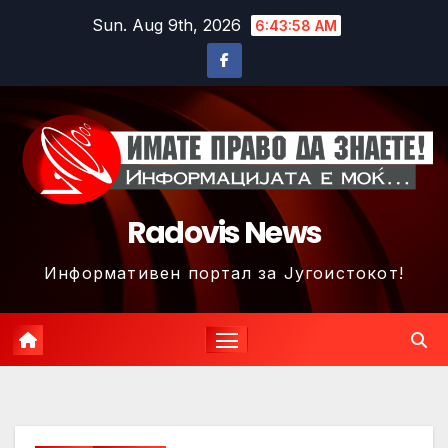
Skip
Sun. Aug 9th, 2026
6:44:01 AM
to
content
Radovis News
Информативен портал за Југоистокот!