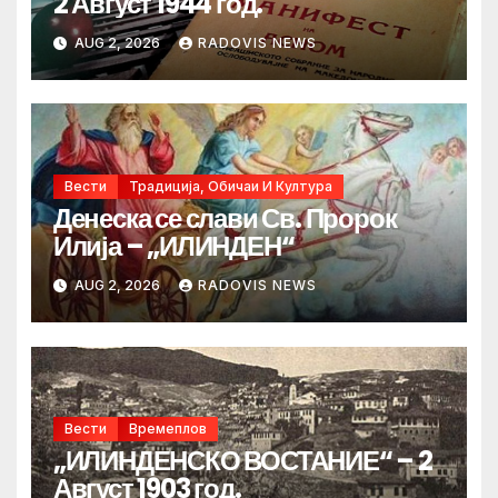
2 Август 1944 год.
AUG 2, 2026
RADOVIS NEWS
Вести
Традиција, Обичаи И Култура
Денеска се слави Св. Пророк
Илија – „ИЛИНДЕН“
AUG 2, 2026
RADOVIS NEWS
Вести
Времеплов
„ИЛИНДЕНСКО ВОСТАНИЕ“ – 2
Август 1903 год.