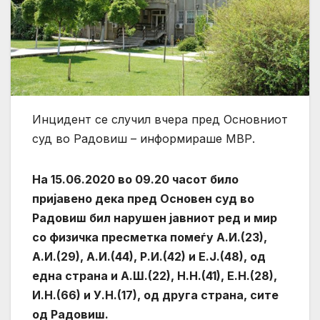
Инцидент се случил вчера пред Основниот
суд во Радовиш – информираше МВР.
На 15.06.2020 во 09.20 часот било
пријавено дека пред Основен суд во
Радовиш бил нарушен јавниот ред и мир
со физичка пресметка помеѓу А.И.(23),
А.И.(29), А.И.(44), Р.И.(42) и Е.Ј.(48), од
една страна и А.Ш.(22), Н.Н.(41), Е.Н.(28),
И.Н.(66) и У.Н.(17), од друга страна, сите
од Радовиш.