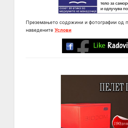
Преземањето содржини и фотографии од по
нaведените
Услови