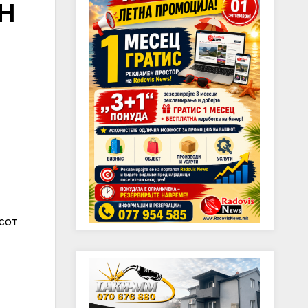
Н
сот