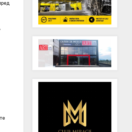
пред
,
ете