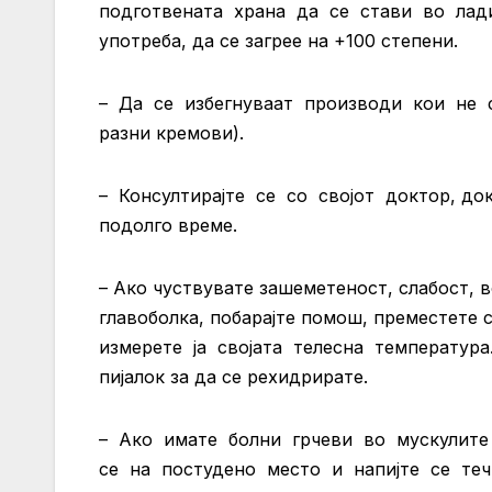
подготвената храна да се стави во лади
употреба, да се загрее на +100 степени.
– Да се избегнуваат производи кои не с
разни кремови).
– Консултирајте се со својот доктор, до
подолго време.
– Ако чуствувате зашеметеност, слабост, 
главоболка, побарајте помош, преместете
измерете ја својата телесна температура
пијалок за да се рехидрирате.
– Ако имате болни грчеви во мускулите
се на постудено место и напијте се те