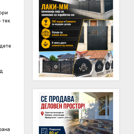
тори
 тек
јдете
од
рана