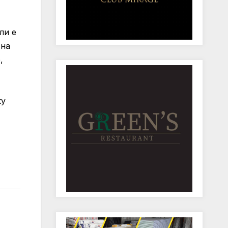
ли е
 на
е,
,
ку