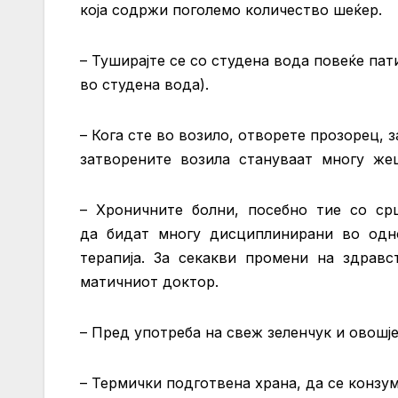
која содржи поголемо количество шеќер.
– Туширајте се со студена вода повеќе пати
во студена вода).
– Кога сте во возило, отворете прозорец,
затворените возила стануваат многу жеш
– Хроничните болни, посебно тие со ср
да бидат многу дисциплинирани во одно
терапија. За секакви промени на здравст
матичниот доктор.
– Пред употреба на свеж зеленчук и овошј
– Термички подготвена храна, да се конзу