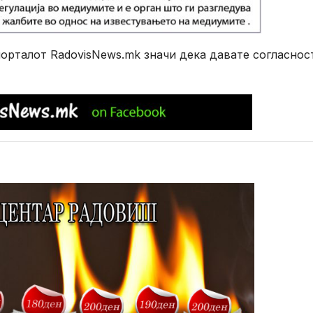
рталот RadovisNews.mk значи дека давате согласнос