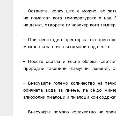
– Останете, колку што е можно, во затв
не помагаат кога температурата е над 3
на денот, отворете ги навечер кога темпер
– При неопходен престој на отворен прос
можности за почести одмори под сенка.
– Носете светла и лесна облека (светли
природни такенини (памучни, ленени), с
– Внесувајте големо количество на течн
обичната вода за пиење, па сѐ до минера
алкохолни пијалоци и пијалоци кои содржа
– Внесувајте помало количество на храна