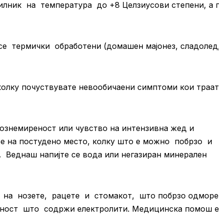
лник на температура до +8 Целзиусови степени, а 
е термички обработени (домашен мајонез, сладолед
колку почуствувате невообичаени симптоми кои траат
вознемиреност или чувство на интензивна жед и
 се на постудено место, колку што е можно побрзо и
. Веднаш напијте се вода или негазиран минерален
 на нозете, рацете и стомакот, што побрзо одмор
чност што содржи електролити. Медицинска помош е