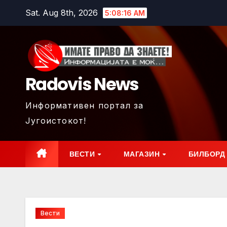
Skip
Sat. Aug 8th, 2026
5:08:18 AM
to
content
Radovis News
Информативен портал за
Југоистокот!
ВЕСТИ
МАГАЗИН
БИЛБОРД
Вести