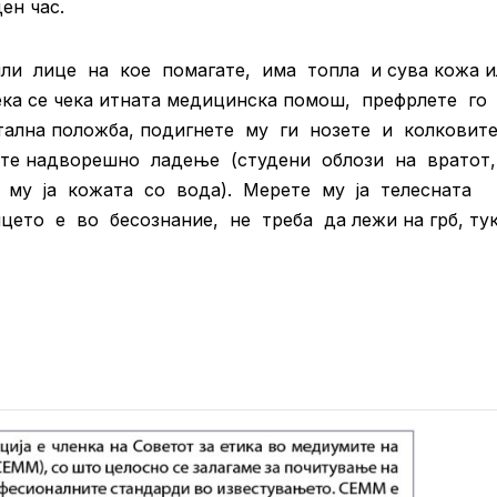
ен час.
ли лице на кое помагате, има топла и сува кожа и
дека се чека итната медицинска помош, префрлете го
ална положба, подигнете му ги нозете и колковит
вете надворешно ладење (студени облози на вратот
те му ја кожата со вода). Мерете му ја телесната
ицето е во бесознание, не треба да лежи на грб, ту