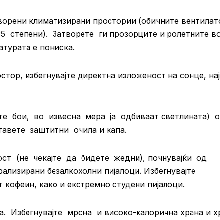
орени климатизирани простории (обичните вентила
5 степени). Затворете ги прозорците и
ролетните во
атурата е пониска.
тор, избегнувајте директна изложеност на сонце, на
те бои, во извесна мера ја одбиваат светлината) 
тавете заштитни очила и капа.
ост (не чекајте да бидете жедни), почнувајќи од
лизирани безалкохолни пијалоци. Избегнувајте
т кофеин, како и екстремно студени пијалоци.
. Избегнувајте мрсна и високо-калорична храна и х