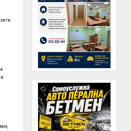
озете
 е
та
ави,