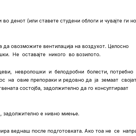
 во денот (или ставете студени облоги и чувајте ги н
 за да овозможите вентилација на воздухот. Целосно
ки. Не оставајте никого во возилото.
цеви, невролошки и белодробни болести, потребно
с на овие препораки и редовно да ја земаат своја
вената состојба, задолжително да го консултираат
е, задолжително е нивно миење.
мира веднаш после подготовката. Ако тоа не се напр