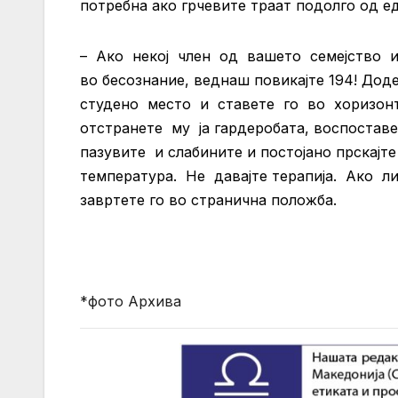
потребна ако грчевите траат подолго од ед
– Ако некој член од вашето семејство и
во бесознание, веднаш повикајте 194! До
студено место и ставете го во хоризонт
отстранете му ја гардеробата, воспоста
пазувите и слабините и постојано прскај
температура. Не давајте терапија. Ако л
завртете го во странична положба.
*фото Архива