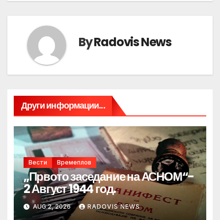
By
Radovis News
Други информации...
Вести
Времеплов
„Првото заседание на АСНОМ“-
2 Август 1944 год.
AUG 2, 2026
RADOVIS NEWS