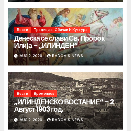
Вести
Традиција, Обичаи И Култура
Денеска се слави Св. Пророк
Илија – „ИЛИНДЕН“
AUG 2, 2026
RADOVIS NEWS
Вести
Времеплов
„ИЛИНДЕНСКО ВОСТАНИЕ“ – 2
Август 1903 год.
AUG 2, 2026
RADOVIS NEWS