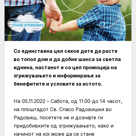
Со единствена цел секое дете да расте
во топол дом и да добие шанса за светла
иднина, настанот е со цел промоција на
згрижувањето и информирање за
бенефитите и условите за истото.
На 05.11.2022 – Сабота, од 11.00 до 14 часот,
на плоштадот Св. Спасо Радовишки во
Радовиш, посетете не и дознајте ги
придобивките од згрижувањето, како и
начинот на кој може да се стане