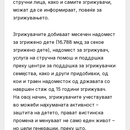
стручни лица, како и самите згрижувачи,
можат да се информираат, повеќе за
згрижувањето.
Згрижувачите добиваат месечен надомест
за згрижено дете (16.788 мкд за секое
згрижено дете), надомест за згрижувач,
услуга на стручна помош и поддршка
преку центри за поддршка за згрижувачки
семејства, како и други придобивки, од
кои и траен надоместок од државата со
навршен стаж од 15 години згрижувач.
На овој начин, згрижувачите учествуваат
во можеби најхуманата активност –
заштита на детето, прават вистинска
промена и менуваат не само еден живот –
но цели генерации. преку што,