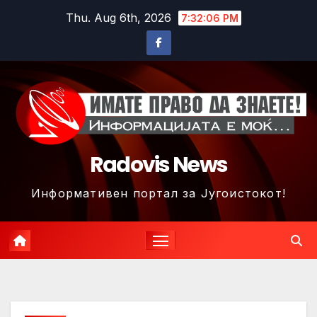
Skip
Thu. Aug 6th, 2026
7:32:08 PM
to
content
Radovis News
Информативен портал за Југоистокот!