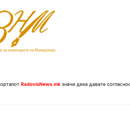
порталот
RadovisNews.mk
значи дека давате согласно