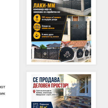
иот
ник