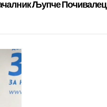
ачалник Љупче Почивалец