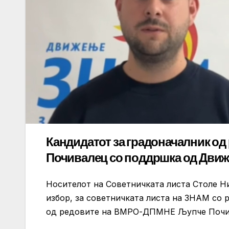
Кандидатот за градоначалник 
Почивалец со поддршка од Движ
Носителот на Советничката листа Столе Ни
избор, за советничката листа на ЗНАМ со р
од редовите на ВМРО-ДПМНЕ Љупче Почива