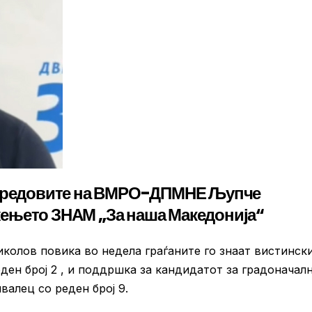
од редовите на ВМРО-ДПМНЕ Љупче
ењето ЗНАМ „За наша Македонија“
колов повика во недела граѓаните го знаат вистинск
ден број 2 , и поддршка за кандидатот за градоначал
лец со реден број 9.