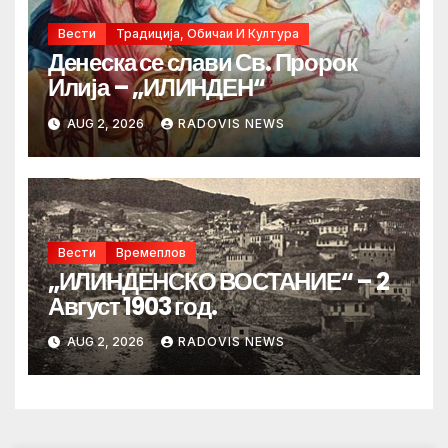
Вести
Традиција, Обичаи И Култура
Денеска се слави Св. Пророк
Илија – „ИЛИНДЕН“
AUG 2, 2026
RADOVIS NEWS
Вести
Времеплов
„ИЛИНДЕНСКО ВОСТАНИЕ“ – 2
Август 1903 год.
AUG 2, 2026
RADOVIS NEWS