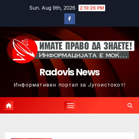
Skip
Sun. Aug 9th, 2026
2:19:29 PM
to
content
Radovis News
Информативен портал за Југоистокот!