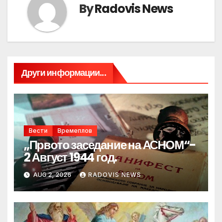
By
Radovis News
Други информации...
Вести
Времеплов
„Првото заседание на АСНОМ“-
2 Август 1944 год.
AUG 2, 2026
RADOVIS NEWS