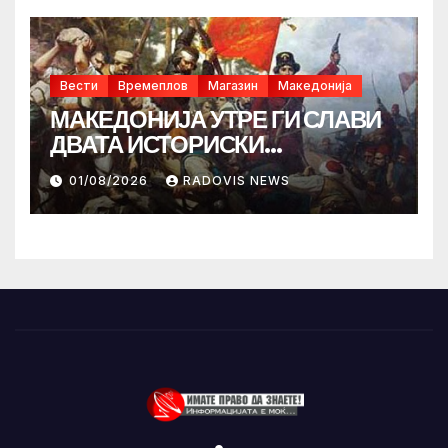
Вести
Времеплов
Магазин
Македонија
МАКЕДОНИЈА УТРЕ ГИ СЛАВИ
ДВАТА ИСТОРИСКИ
ИЛИНДЕНА!
01/08/2026
RADOVIS NEWS