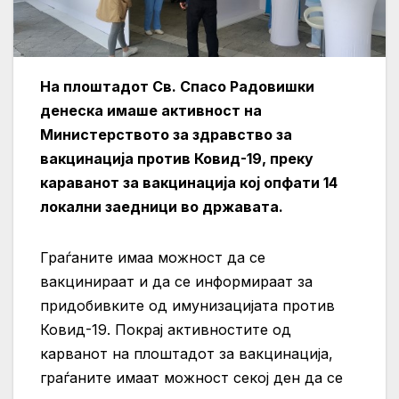
На плоштадот Св. Спасо Радовишки
денеска имаше активност на
Министерството за здравство за
вакцинација против Ковид-19, преку
караванот за вакцинација кој опфати 14
локални заедници во државата.
Граѓаните имаа можност да се
вакцинираат и да се информираат за
придобивките од имунизацијата против
Ковид-19. Покрај активностите од
карванот на плоштадот за вакцинација,
граѓаните имаат можност секој ден да се