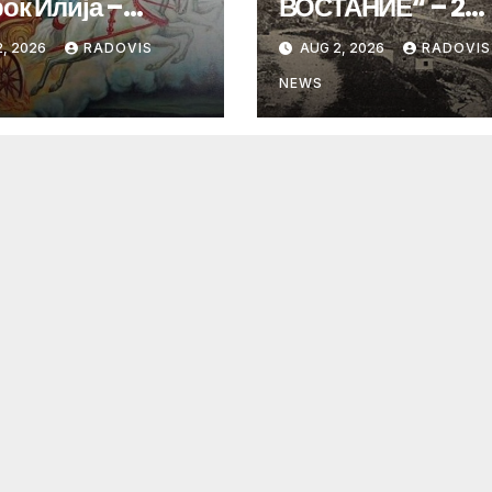
ок Илија –
ВОСТАНИЕ“ – 2
ИНДЕН“
Август 1903 год.
, 2026
RADOVIS
AUG 2, 2026
RADOVIS
NEWS