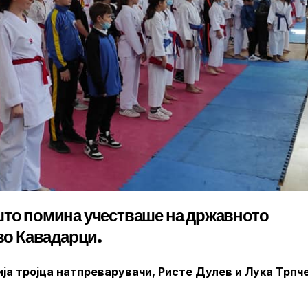
што помина учестваше на државното
 во Кавадарци.
ија тројца натпреварувачи, Ристе Дулев и Лука Трпч