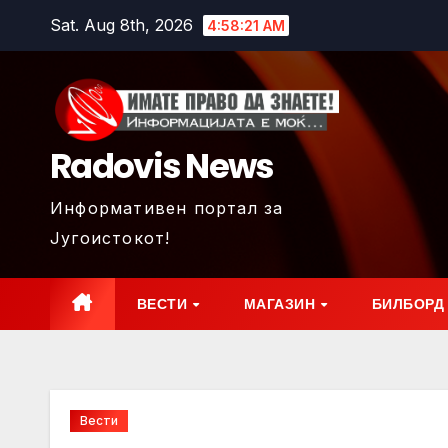
Skip
Sat. Aug 8th, 2026
4:58:22 AM
to
content
Radovis News
Информативен портал за
Југоистокот!
ВЕСТИ
МАГАЗИН
БИЛБОРД
Вести