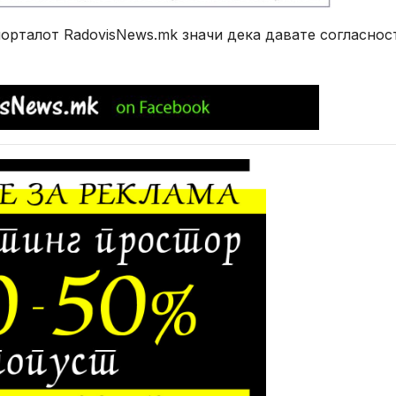
рталот RadovisNews.mk значи дека давате согласнос