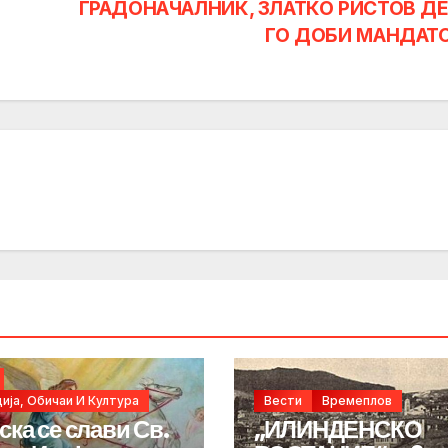
ГРАДОНАЧАЛНИК, ЗЛАТКО РИСТОВ Д
ГО ДОБИ МАНДАТ
ија, Обичаи И Култура
Вести
Времеплов
ска се слави Св.
„ИЛИНДЕНСКО