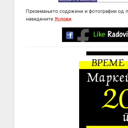
Преземањето содржини и фотографии од по
нaведените
Услови