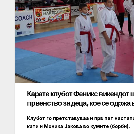
Карате клубот Феникс викендот 
првенство за деца, кое се одржа
Клубот го претставуваа и прв пат настап
кати и Моника Јакова во кумите (борби).