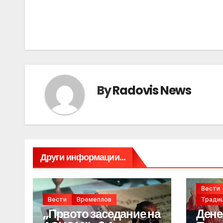
navigation
By
Radovis News
Други информации...
Вести
Вести
Времеплов
Традиц
„Првото заседание на
Дене