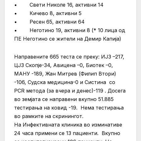
• Свети Николе 16, активни 14
• Кичево 8, активни 5
• Ресен 65, активни 64
• Неготино 19, активни 8 (* 10 лица од
ПЕ Неготино се жители на Демир Капија)
Направените 665 теста се преку: ИЈЗ –217,
ЦЈЗ Скопје-34, Авицена –0, Биотек –0,
МАНУ -189, Жан Митрев (Филип Втори)
-106, Судска медицина-0 и Систина со
PCR метода (за вчера и денес)-119 . Досега
во земјата се направени вкупно 51.885
тестирања на ковид -19. Нема тестирања
во рамките на скринингот.
На Инфективната клиника во изминативе
24 часа примени се 13 пациенти. Вкупно