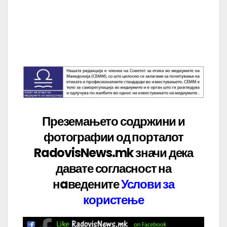
Преземањето содржини и
фотографии од порталот
RadovisNews.mk значи дека
давате
согласност на
нaведените
Услови за
користење