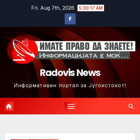
Skip
Fri. Aug 7th, 2026
5:30:20 AM
to
content
Radovis News
Информативен портал за Југоистокот!