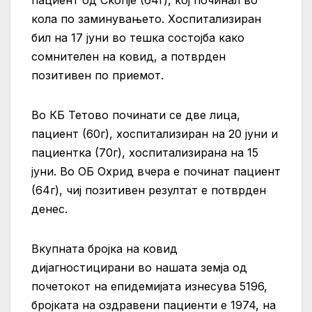
кола по заминувaњето. Хоспитализиран
бил на 17 јуни во тешка состојба како
сомнителен на ковид, а потврден
позитивен по приемот.
Во КБ Тетово починати се две лица,
пациент (60г), хоспитализиран на 20 јуни и
пациентка (70г), хоспитализирана на 15
јуни. Во ОБ Охрид вчера е починат пациент
(64г), чиј позитивен резултат е потврден
денес.
Вкупната бројка на ковид
дијагностицирани во нашата земја од
почетокот на епидемијата изнесува 5196,
бројката на оздравени пациенти е 1974, на