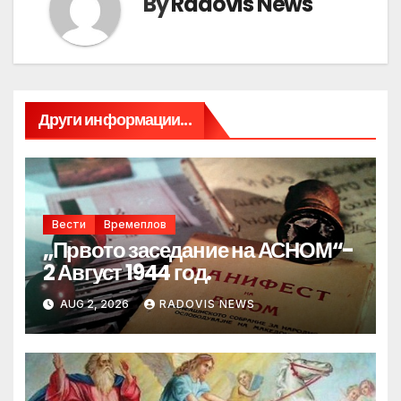
By
Radovis News
Други информации...
Вести
Времеплов
„Првото заседание на АСНОМ“-
2 Август 1944 год.
AUG 2, 2026
RADOVIS NEWS