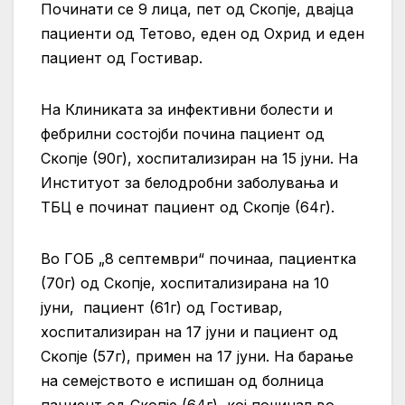
Починати се 9 лица, пет од Скопје, двајца
пациенти од Тетово, еден од Охрид и еден
пациент од Гостивар.
На Клиниката за инфективни болести и
фебрилни состојби почина пациент од
Скопје (90г), хоспитализиран на 15 јуни. На
Институот за белодробни заболувања и
ТБЦ е починат пациент од Скопје (64г).
Во ГОБ „8 септември“ починаа, пациентка
(70г) од Скопје, хоспитализирана на 10
јуни, пациент (61г) од Гостивар,
хоспитализиран на 17 јуни и пациент од
Скопје (57г), примен на 17 јуни. На барање
на семејството е испишан од болница
пациент од Скопје (64г), кој починал во