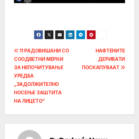
Post
11 РАДОВИШAНИ СО
НАФТЕНИТЕ
СООДВЕТНИ МЕРКИ
ДЕРИВАТИ
navigation
ЗА НЕПОЧИТУВАЊЕ
ПОСКАПУВААТ
УРЕДБА
„ЗАДОЛЖИТЕЛНО
НОСЕЊЕ ЗАШТИТА
НА ЛИЦЕТО“