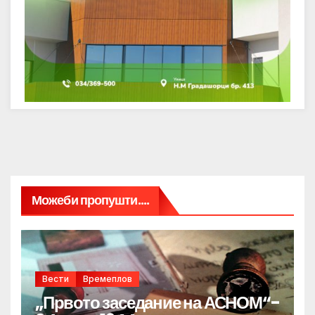
Можеби пропушти....
Вести
Времеплов
„Првото заседание на АСНОМ“-