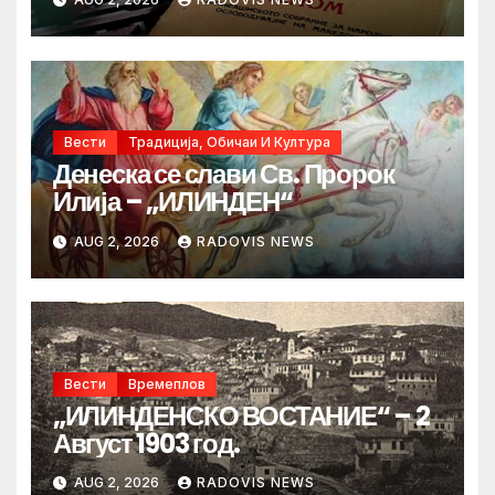
Вести
Традиција, Обичаи И Култура
Денеска се слави Св. Пророк
Илија – „ИЛИНДЕН“
AUG 2, 2026
RADOVIS NEWS
Вести
Времеплов
„ИЛИНДЕНСКО ВОСТАНИЕ“ – 2
Август 1903 год.
AUG 2, 2026
RADOVIS NEWS