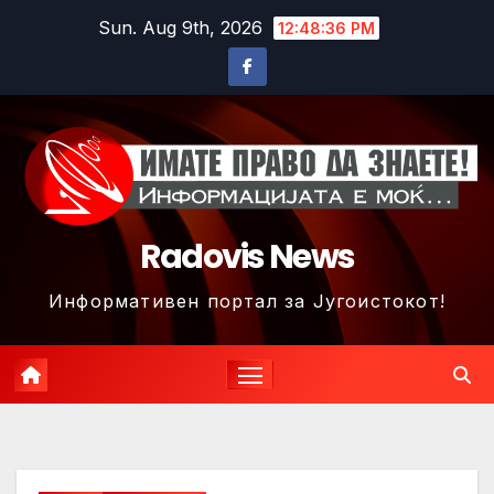
Skip
Sun. Aug 9th, 2026
12:48:39 PM
to
content
Radovis News
Информативен портал за Југоистокот!