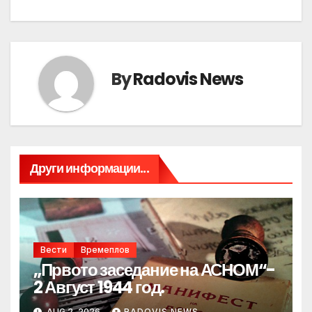
By
Radovis News
Други информации...
Вести
Времеплов
„Првото заседание на АСНОМ“-
2 Август 1944 год.
AUG 2, 2026
RADOVIS NEWS