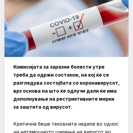
Комисијата за заразни болести утре
треба да одржи состанок, на кој ќе се
разгледува состојбата со коронавирусот,
врз основа на што ќе одлучи дали ќе има
дополнување на рестриктивните мерки
за заштита од вирусот.
Критична беше тековната недела во однос
на натамошното ширење на вирусот во