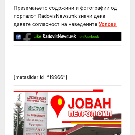
Преземањето содржини и фотографии од
порталот RadovisNews.mk значи дека
давате согласност на нaведените
Услови
[metaslider id=”19966″]