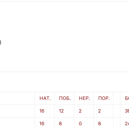
)
НАТ.
ПОБ.
НЕР.
ПОР.
Б
16
12
2
2
3
16
8
0
8
2