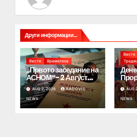
Други информации...
Вести
Вести
Времеплов
Традиц
„Првото заседание на
Дене
АСНОМ“- 2 Август
Прор
1944 год.
„ИЛ
AUG 2, 2026
RADOVIS
AUG 2
NEWS
NEWS