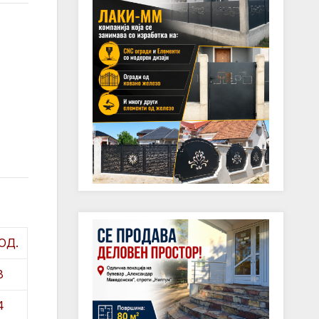
ОД.
8
4