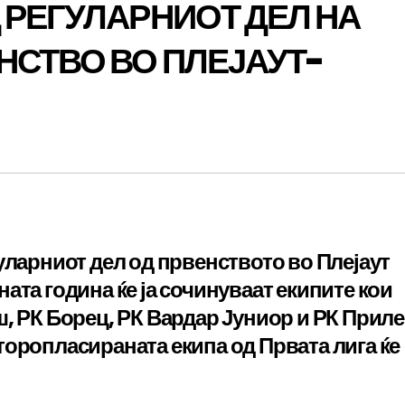
 РЕГУЛАРНИОТ ДЕЛ НА
НСТВО ВО ПЛЕЈАУТ-
уларниот дел од првенството во Плејаут
ата година ќе ја сочинуваат екипите кои
, РК Борец, РК Вардар Јуниор и РК Приле
торопласираната екипа од Првата лига ќе