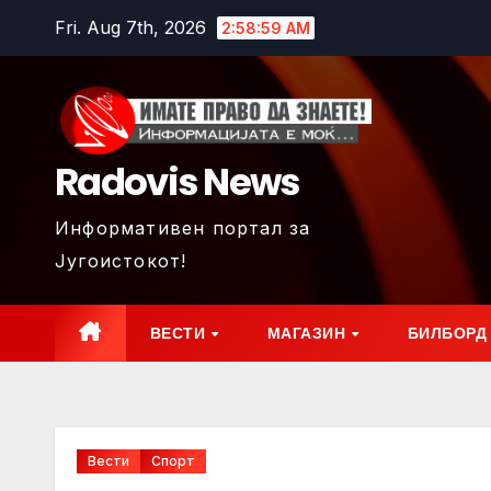
Skip
Fri. Aug 7th, 2026
2:59:00 AM
to
content
Radovis News
Информативен портал за
Југоистокот!
ВЕСТИ
МАГАЗИН
БИЛБОРД
Вести
Спорт