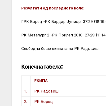
Резултати од последното коло:
ГРК Борец -РК Вардар Јуниор 37:29 (18:16)
РК Металург 2 -РК Прилеп 2010 27:29 (11:14
Слободна беше екипата на РК Радовиш
Конечна табела:
ЕКИПА
1.
РК Радовиш
2.
РК Борец