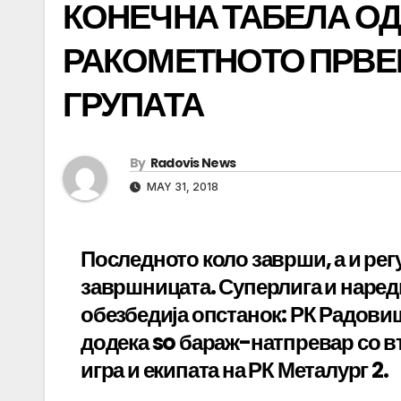
КОНЕЧНА ТАБЕЛА ОД
РАКОМЕТНОТО ПРВЕ
ГРУПАТА
By
Radovis News
MAY 31, 2018
Последното коло заврши, а и рег
завршницата. Суперлига и наредн
обезбедија опстанок: РК Радовиш
додека so бараж-натпревар со в
игра и екипата на РК Металург 2.