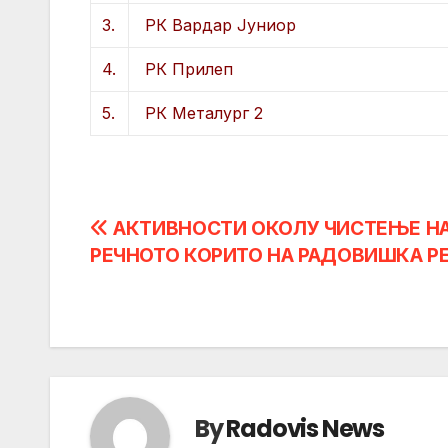
3.
РК Вардар Јуниор
4.
РК Прилеп
5.
РК Металург 2
Post
АКТИВНОСТИ ОКОЛУ ЧИСТЕЊЕ Н
РЕЧНОТО КОРИТО НА РАДОВИШКА Р
navigation
By
Radovis News