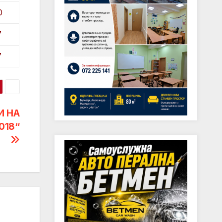
0
7
7
И НА
018“