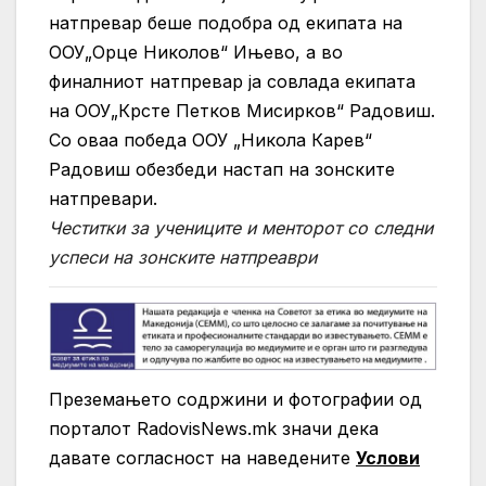
натпревар беше подобра од екипата на
ООУ„Орце Николов“ Ињево, а во
финалниот натпревар ја совлада екипата
на ООУ„Крсте Петков Мисирков“ Радовиш.
Со оваа победа ООУ „Никола Карев“
Радовиш обезбеди настап на зонските
натпревари.
Честитки за учениците и менторот со следни
успеси на зонските натпреаври
Преземањето содржини и фотографии од
порталот RadovisNews.mk значи дека
давате согласност на нaведените
Услови