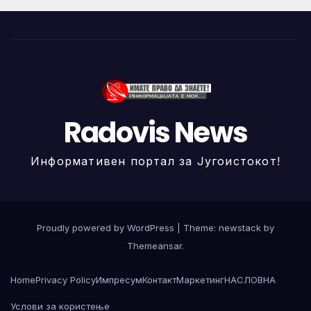
Radovis News
Информативен портал за Југоистокот!
Proudly powered by WordPress
|
Theme: newstack by
Themeansar
.
Home
Privacy Policy
Импресум
Контакт
Маркетинг
НАСЛОВНА
Услови за користење