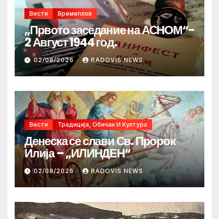
Вести
Времеплов
„Првото заседание на АСНОМ“-
2 Август 1944 год.
02/08/2026
RADOVIS NEWS
Вести
Традиција, Обичаи И Култура
Денеска се слави Св. Пророк
Илија – „ИЛИНДЕН“
02/08/2026
RADOVIS NEWS