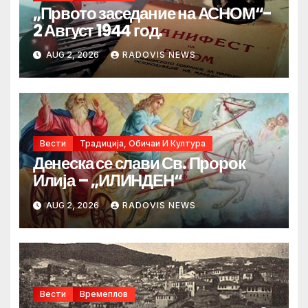
„Првото заседание на АСНОМ“-
2 Август 1944 год.
AUG 2, 2026
RADOVIS NEWS
Вести
Традиција, Обичаи И Култура
Денеска се слави Св. Пророк
Илија – „ИЛИНДЕН“
AUG 2, 2026
RADOVIS NEWS
Вести
Времеплов