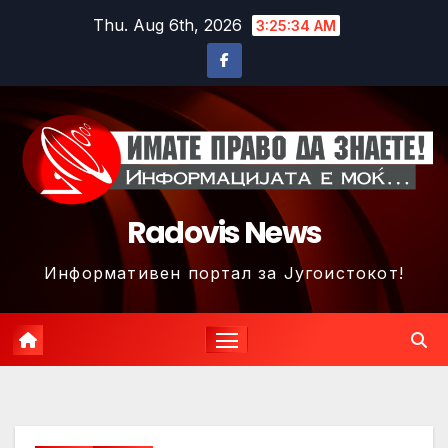
Skip
Thu. Aug 6th, 2026
3:25:36 AM
to
content
Radovis News
Информативен портал за Југоистокот!