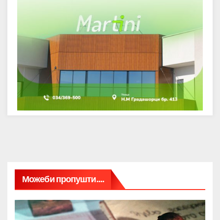
Можеби пропушти....