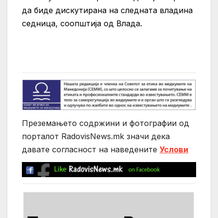
да биде дискутирана на следната владина
седница, соопштија од Влада.
Преземањето содржини и фотографии од
порталот RadovisNews.mk значи дека
давате согласност на нaведените
Услови