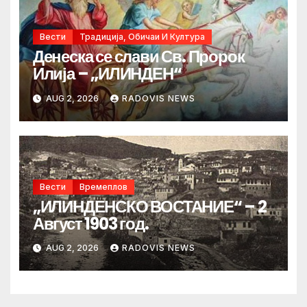
Вести
Традиција, Обичаи И Култура
Денеска се слави Св. Пророк
Илија – „ИЛИНДЕН“
AUG 2, 2026
RADOVIS NEWS
Вести
Времеплов
„ИЛИНДЕНСКО ВОСТАНИЕ“ – 2
Август 1903 год.
AUG 2, 2026
RADOVIS NEWS