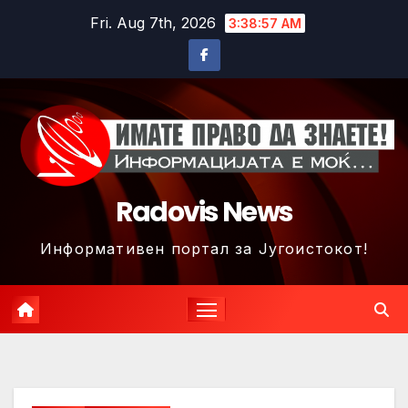
Skip
Fri. Aug 7th, 2026
3:38:59 AM
to
content
Radovis News
Информативен портал за Југоистокот!