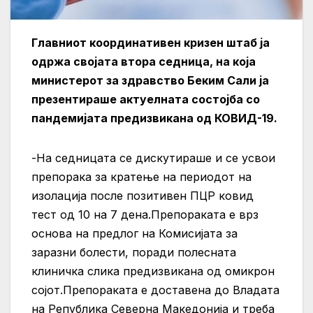
Главниот координативен кризен штаб ја
одржа својата втора седница, на која
министерот за здравство Беким Сали ја
презентираше актуелната состојба со
пандемијата предизвикана од КОВИД-19.
-На седницата се дискутираше и се усвои
препорака за кратење на периодот на
изолација после позитивен ПЦР ковид
тест од 10 на 7 дена.Препораката е врз
основа на предлог на Комисијата за
заразни болести, поради полесната
клиничка слика предизвикана од омикрон
сојот.Препораката е доставена до Владата
на Република Северна Македонија и треба