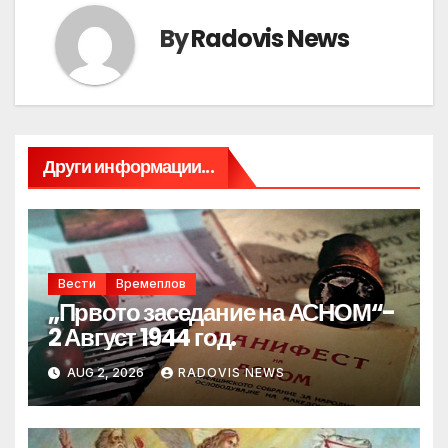
By
Radovis News
Други информации...
Вести
Времеплов
„Првото заседание на АСНОМ“-
2 Август 1944 год.
AUG 2, 2026
RADOVIS NEWS