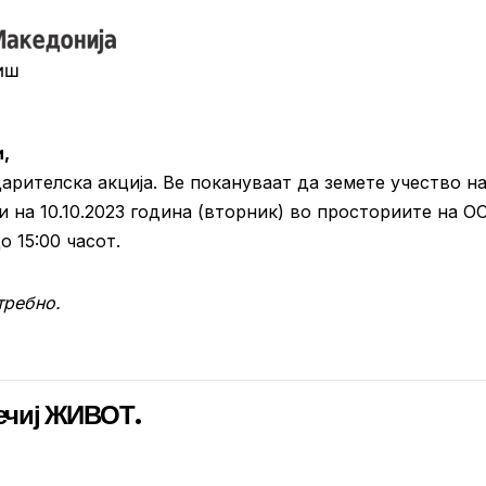
,
рителска акција. Ве покануваат да земете учество н
и на 10.10.2023 година (вторник) во просториите на О
 15:00 часот.
требно.
нечиј ЖИВОТ.