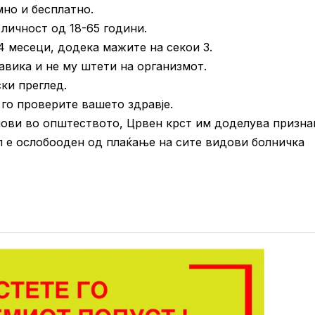
но и бесплатно.
личност од 18-65 години.
4 месеци, додека мажите на секои 3.
авика и не му штети на организмот.
ки преглед.
 го проверите вашето здравје.
ови во општеството, Црвен крст им доделува признан
ел е ослобооден од плаќање на сите видови болничка