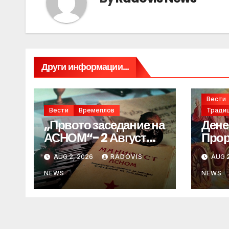
Други информации...
Вести
Вести
Времеплов
Традиц
„Првото заседание на
Дене
АСНОМ“- 2 Август
Прор
1944 год.
„ИЛ
AUG 2, 2026
RADOVIS
AUG 2
NEWS
NEWS