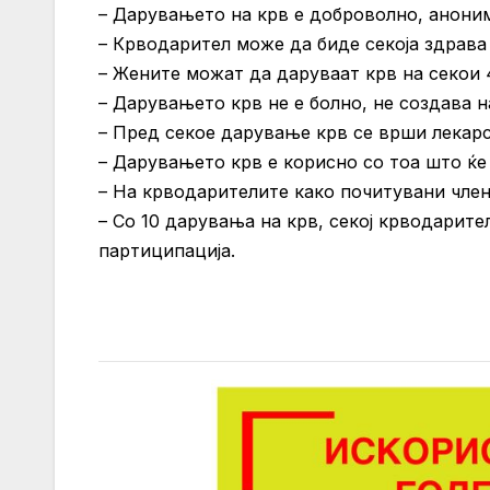
– Дарувањето на крв е доброволно, аноним
– Крводарител може да биде секоја здрава 
– Жените можат да даруваат крв на секои 
– Дарувањето крв не е болно, не создава н
– Пред секое дарување крв се врши лекарс
– Дарувањето крв е корисно со тоа што ќе
– На крводарителите како почитувани член
– Со 10 дарувања на крв, секој крводарит
партиципација.