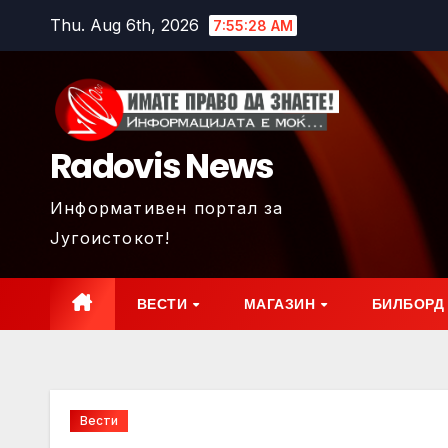
Skip
Thu. Aug 6th, 2026
7:55:29 AM
to
content
Radovis News
Информативен портал за
Југоистокот!
ВЕСТИ
МАГАЗИН
БИЛБОРД
Вести