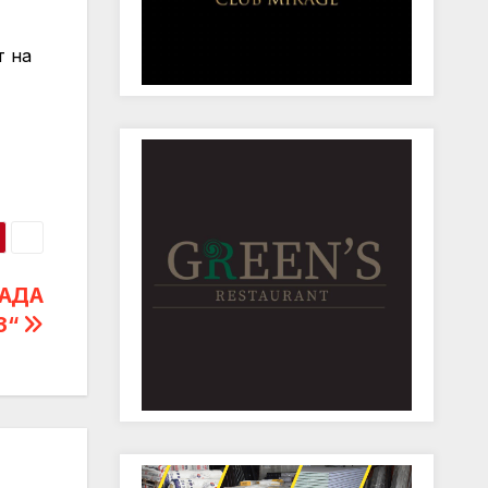
т на
РАДА
3“