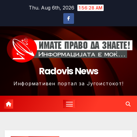
Skip
Thu. Aug 6th, 2026
1:56:31 AM
to
content
Radovis News
Информативен портал за Југоистокот!