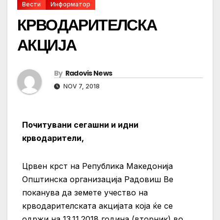
Вести
Информатор
КРВОДАРИТЕЛСКА
АКЦИЈА
By
Radovis News
NOV 7, 2018
Почитувани сегашни и идни
крводарители,
Црвен крст на Република Македонија
Општинска организација Радовиш Ве
поканува да земете учество на
крводарителската акцијата која ќе се
одржи на 13.11.2018 година (вторник) во