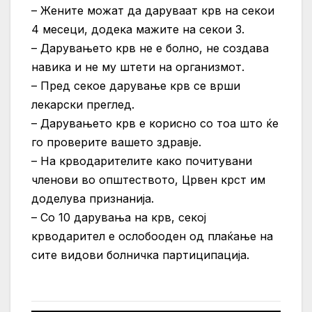
– Жените можат да даруваат крв на секои
4 месеци, додека мажите на секои 3.
– Дарувањето крв не е болно, не создава
навика и не му штети на организмот.
– Пред секое дарување крв се врши
лекарски преглед.
– Дарувањето крв е корисно со тоа што ќе
го проверите вашето здравје.
– На крводарителите како почитувани
членови во општеството, Црвен крст им
доделува признанија.
– Со 10 дарувања на крв, секој
крводарител е ослобооден од плаќање на
сите видови болничка партиципација.