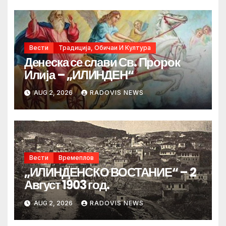
Вести
Традиција, Обичаи И Култура
Денеска се слави Св. Пророк
Илија – „ИЛИНДЕН“
AUG 2, 2026
RADOVIS NEWS
Вести
Времеплов
„ИЛИНДЕНСКО ВОСТАНИЕ“ – 2
Август 1903 год.
AUG 2, 2026
RADOVIS NEWS