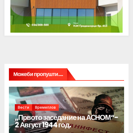
Можеби пропушти....
Вести
Времеплов
„Првото заседание на АСНОМ“-
2 Август 1944 год.