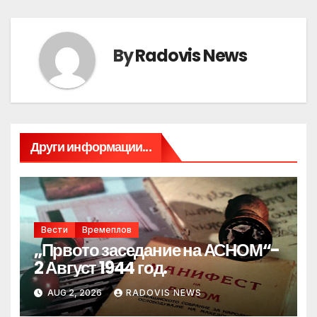
By
Radovis News
Други информации...
Вести
Времеплов
„Првото заседание на АСНОМ“-
2 Август 1944 год.
AUG 2, 2026
RADOVIS NEWS