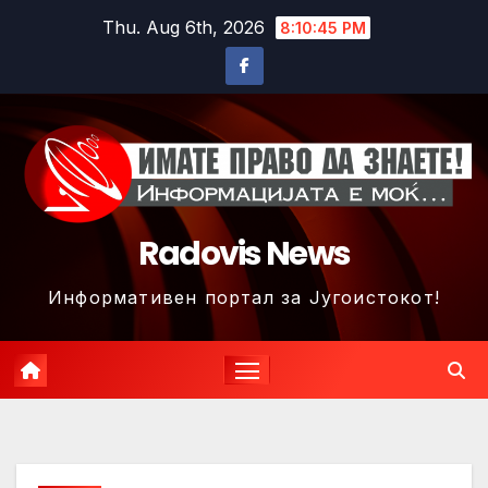
Skip
Thu. Aug 6th, 2026
8:10:47 PM
to
content
Radovis News
Информативен портал за Југоистокот!