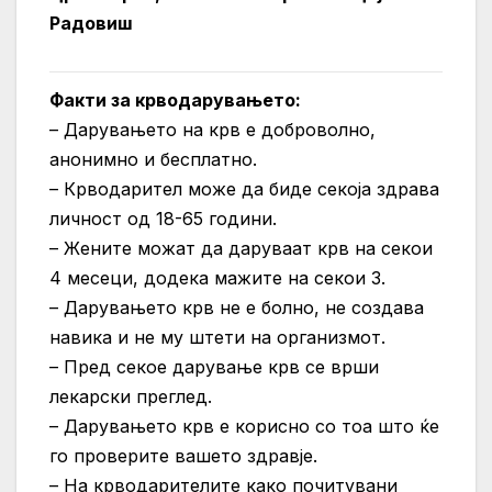
Радовиш
Факти за крводарувањето:
– Дарувањето на крв е доброволно,
анонимно и бесплатно.
– Крводарител може да биде секоја здрава
личност од 18-65 години.
– Жените можат да даруваат крв на секои
4 месеци, додека мажите на секои 3.
– Дарувањето крв не е болно, не создава
навика и не му штети на организмот.
– Пред секое дарување крв се врши
лекарски преглед.
– Дарувањето крв е корисно со тоа што ќе
го проверите вашето здравје.
– На крводарителите како почитувани