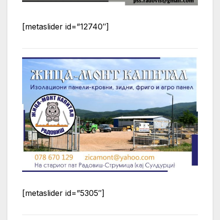
[metaslider id=”12740″]
[metaslider id=”5305″]