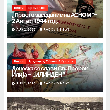
Вести
Времеплов
„Првото заседание на АСНОМ“-
2 Август 1944 год.
AUG 2, 2026
RADOVIS NEWS
Вести
Традиција, Обичаи И Култура
Денеска се слави Св. Пророк
Илија – „ИЛИНДЕН“
AUG 2, 2026
RADOVIS NEWS