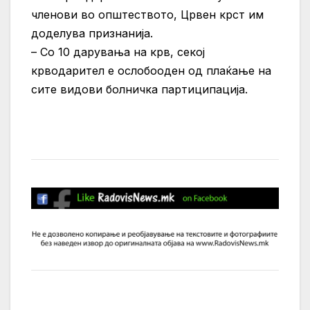
членови во општеството, Црвен крст им
доделува признанија.
– Со 10 дарувања на крв, секој
крводарител е ослобооден од плаќање на
сите видови болничка партиципација.