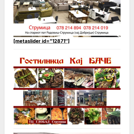
[metaslider id=”12871″]