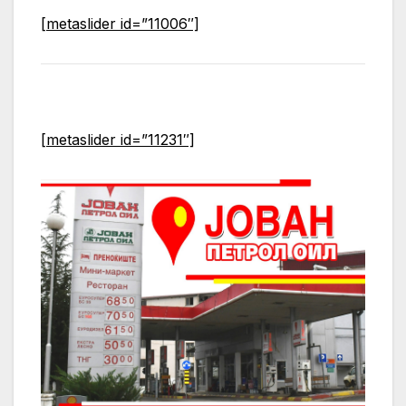
[metaslider id=”11006″]
[metaslider id=”11231″]