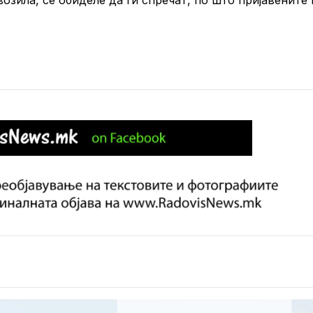
возила, се обиделе да ги спречат, по што пријавените 