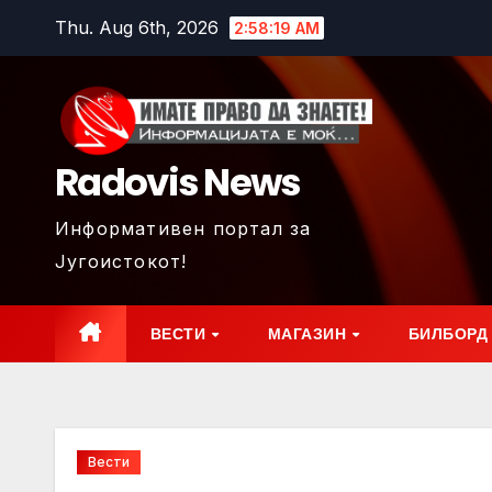
Skip
Thu. Aug 6th, 2026
2:58:20 AM
to
content
Radovis News
Информативен портал за
Југоистокот!
ВЕСТИ
МАГАЗИН
БИЛБОРД
Вести