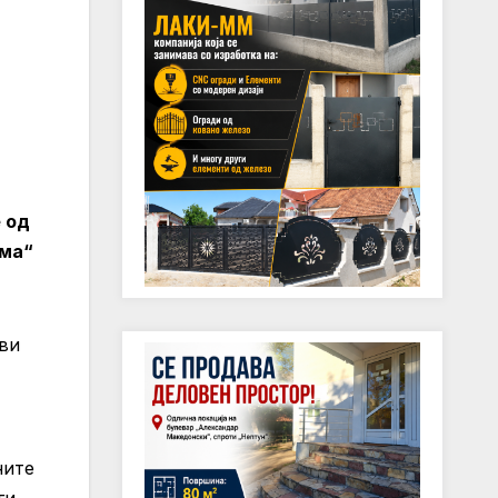
е од
ума“
ови
ните