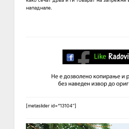
како сечат дрва и ги товарат на запрежни 
нападнале.
[metaslider id=”13104″]