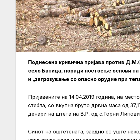
Поднесена кривична пријава против Д.М.(25),
село Баница, поради постоење основи на
и „загрозување со опасно орудие при теп
Пријавените на 14.04.2019 година, на мест
стебла, со вкупнa бруто дрвна маса од 37,
денари на штета на В.Р. од с.Горни Липови
Синот на оштетената, заедно со уште неко