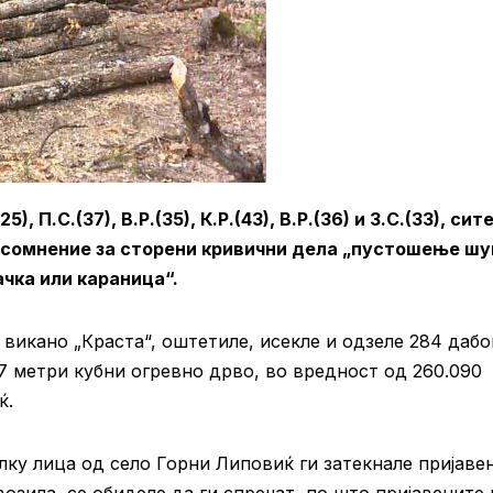
 П.С.(37), В.Р.(35), К.Р.(43), В.Р.(36) и З.С.(33), сит
 сомнение за сторени кривични дела „пустошење ш
ачка или караница“.
о викано „Краста“, оштетиле, исекле и одзеле 284 даб
17 метри кубни огревно дрво, во вредност од 260.090
ќ.
лку лица од село Горни Липовиќ ги затекнале пријаве