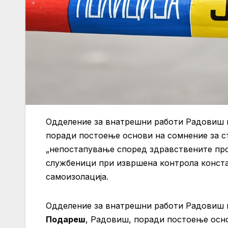
Одделение за внатрешни работи Радовиш п
поради постоење основи на сомнение за с
„непостапување според здравствените проп
службеници при извршена контрола констат
самоизолација.
Одделение за внатрешни работи Радовиш по
Подареш
, Радовиш, поради постоење осн