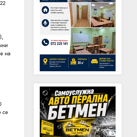
 22
),
чни
е на
0
 се