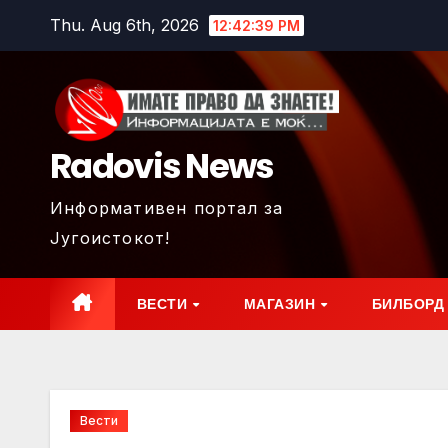
Skip
Thu. Aug 6th, 2026
12:42:40 PM
to
content
Radovis News
Информативен портал за
Југоистокот!
ВЕСТИ
МАГАЗИН
БИЛБОРД
Вести