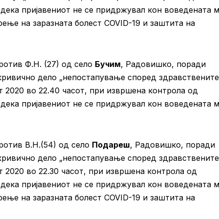
дека пријавениот не се придржувал кон воведената 
рење на заразната болест COVID-19 и заштита на
отив Ф.Н. (27) од село
Бучим
, Радовишко, поради
кривично дело „непостапување според здравствените
т 2020 во 22.40 часот, при извршена контрола од
дека пријавениот не се придржувал кон воведената 
ротив В.Н.(54) од село
Подареш
, Радовишко, поради
кривично дело „непостапување според здравствените
т 2020 во 22.30 часот, при извршена контрола од
дека пријавениот не се придржувал кон воведената 
рење на заразната болест COVID-19 и заштита на