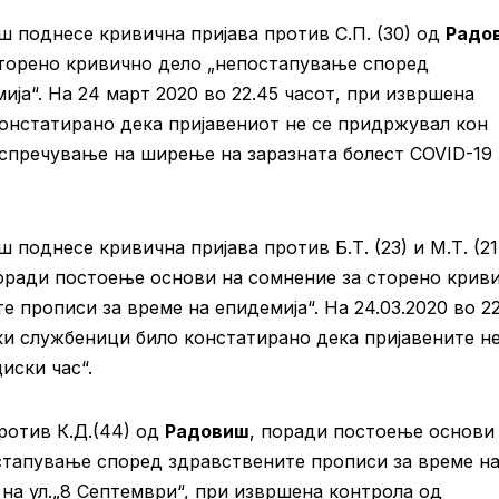
 поднесе кривична пријава против С.П. (30) од
Радо
торено кривично дело „непостапување според
ја“. На 24 март 2020 во 22.45 часот, при извршена
онстатирано дека пријавениот не се придржувал кон
 спречување на ширење на заразната болест COVID-19
однесе кривична пријава против Б.Т. (23) и М.Т. (21
оради постоење основи на сомнение за сторено крив
 прописи за време на епидемија“. На 24.03.2020 во 22
и службеници било констатирано дека пријавените не
иски час“.
ротив К.Д.(44) од
Радовиш
, поради постоење основи
стапување според здравствените прописи за време н
, на ул.„8 Септември“, при извршена контрола од