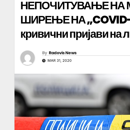
НЕПОЧИТУВАЊЕ НА 
ШИРЕЊЕ НА „COVID-19
кривични пријави на 
By
Radovis News
MAR 31, 2020