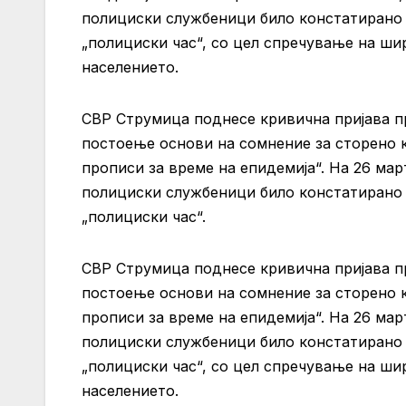
полициски службеници било констатирано 
„полициски час“, со цел спречување на ши
населението.
СВР Струмица поднесе кривична пријава пр
постоење основи на сомнение за сторено 
прописи за време на епидемија“. На 26 мар
полициски службеници било констатирано 
„полициски час“.
СВР Струмица поднесе кривична пријава п
постоење основи на сомнение за сторено 
прописи за време на епидемија“. На 26 мар
полициски службеници било констатирано 
„полициски час“, со цел спречување на ши
населението.