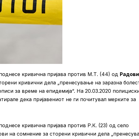
однесе кривична пријава против М.Т. (44) од
Радов
торени кривични дела „пренесување на заразна болес
иси за време на епидемија“. На 20.03.2020 полициск
ирале дека пријавениот не ги почитувал мерките за
днесе кривична пријава против Р.К. (23) од село
ови на сомнение за сторени кривични дела „пренесув