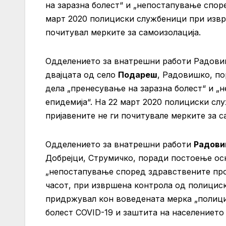
на заразна болест“ и „непостапување спор
март 2020 полициски службеници при извр
почитувал мерките за самоизолација.
Одделението за внатрешни работи Радовиш п
двајцата од село
Подареш
, Радовишко, п
дела „пренесување на заразна болест“ и „
епидемија“. На 22 март 2020 полициски с
пријавените не ги почитувале мерките за с
Одделението за внатрешни работи
Радов
Добрејци, Струмичко, поради постоење ос
„непостапување според здравствените проп
часот, при извршена контрола од полициск
придржувал кон воведената мерка „полици
болест COVID-19 и заштита на населението