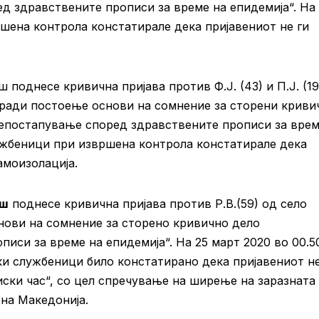
ед здравствените прописи за време на епидемија“. На
шена контрола констатирале дека пријавениот не ги
однесе кривична пријава против Ф.Ј. (43) и П.Ј. (19
оради постоење основи на сомнение за сторени криви
непостапување според здравствените прописи за врем
лужбеници при извршена контрола констатирале дека
амоизолација.
иш
поднесе кривична пријава против Р.В.(59) од село
нови на сомнение за сторено кривично дело
иси за време на епидемија“. На 25 март 2020 во 00.5
и службеници било констатирано дека пријавениот не
ски час“, со цел спречување на ширење на заразната
 на Македонија.