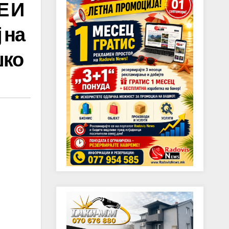
Е И
 на
шко