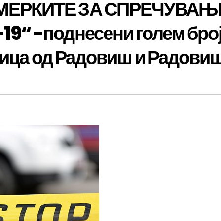
МЕРКИТЕ ЗА СПРЕЧУВАЊ
“ -поднесени голем број
лица од Радовиш и Радови