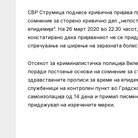
СВР Струмица поднесе кривична пријава пр
сомнение за сторено кривично дел „непос
епидемија“. На 26 март 2020 во 22.30 час
констатирано дека пријавениот не се прид
спречување на ширење на заразната болест
Отсекот за криминалистичка полиција Веле
поради постоење основи на сомнение за с
здравствените прописи за време на епидеми
службеници на контролен пункт во Градско
самоизолација од 14 дена и примил писмен
придржувал на изречените мерки.