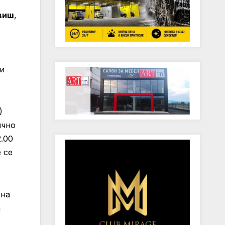
виш
,
 и
)
ично
.00
 се
 на
а