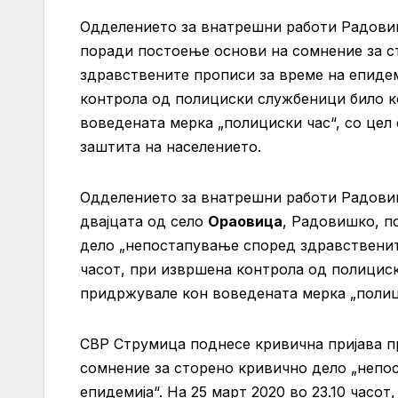
Одделението за внатрешни работи Радовиш
поради постоење основи на сомнение за с
здравствените прописи за време на епидеми
контрола од полициски службеници било к
воведената мерка „полициски час“, со цел
заштита на населението.
Одделението за внатрешни работи Радовиш п
двајцата од село
Ораовица
, Радовишко, п
дело „непостапување според здравствените
часот, при извршена контрола од полициск
придржувале кон воведената мерка „полиц
СВР Струмица поднесе кривична пријава п
сомнение за сторено кривично дело „непо
епидемија“. На 25 март 2020 во 23.10 часот