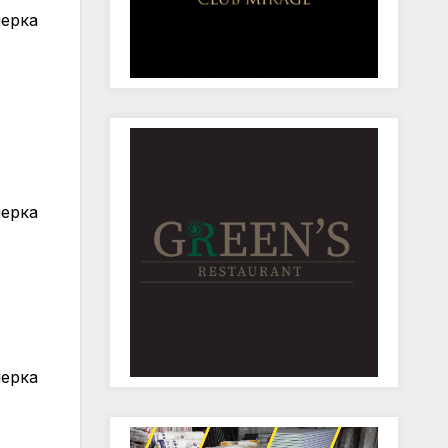
мерка
мерка
мерка