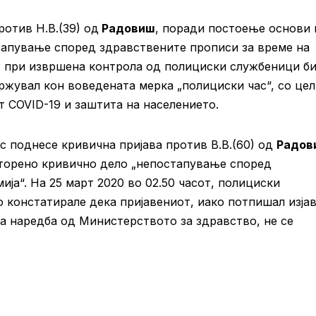
отив Н.В.(39) од
Радовиш
, поради постоење основи 
тапување според здравствените прописи за време на
от, при извршена контрола од полициски службеници б
ржувал кон воведената мерка „полициски час“, со цел
 COVID-19 и заштита на населението.
с поднесе кривична пријава против В.В.(60) од
Радов
торено кривично дело „непостапување според
ја“. На 25 март 2020 во 02.50 часот, полициски
 констатирале дека пријавениот, иако потпишал изјав
а наредба од Министерството за здравство, не се