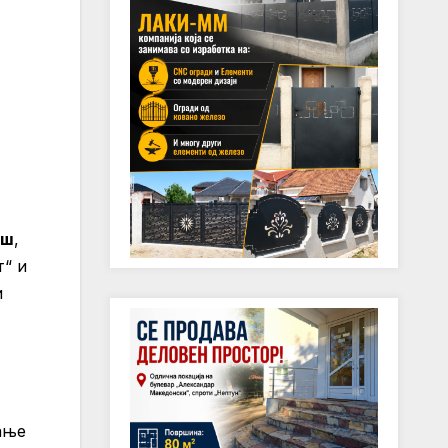
иш
,
т“ и
и
ање