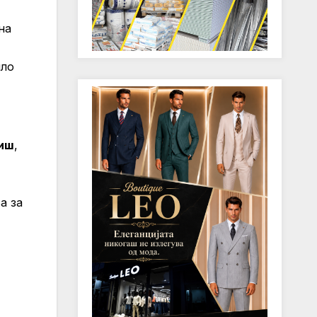
на
ило
иш
,
а за