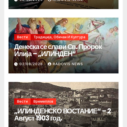
Вести
Традиција, Обичаи И Култура
Денеска се слави Св. Пророк
Илија – „ИЛИНДЕН“
02/08/2026
RADOVIS NEWS
Вести
Времеплов
„ИЛИНДЕНСКО ВОСТАНИЕ“ – 2
Август 1903 год.