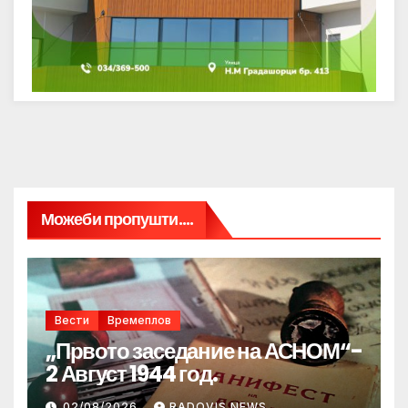
Можеби пропушти....
Вести
Времеплов
„Првото заседание на АСНОМ“-
2 Август 1944 год.
02/08/2026
RADOVIS NEWS