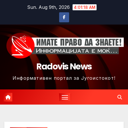
Skip
Sun. Aug 9th, 2026
4:01:20 AM
to
content
Radovis News
Информативен портал за Југоистокот!