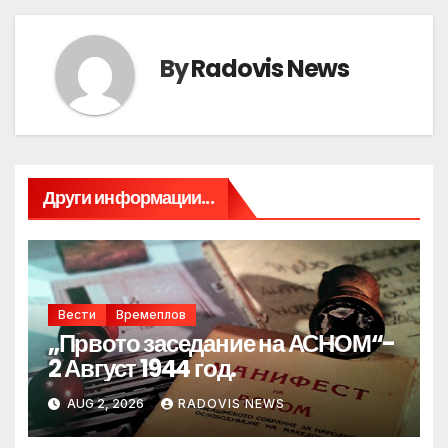
By
Radovis News
Други информации...
Вести
Времеплов
„Првото заседание на АСНОМ“-
2 Август 1944 год.
AUG 2, 2026
RADOVIS NEWS