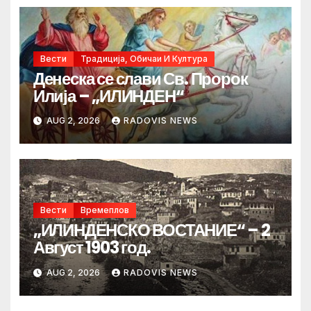
Вести
Традиција, Обичаи И Култура
Денеска се слави Св. Пророк
Илија – „ИЛИНДЕН“
AUG 2, 2026
RADOVIS NEWS
Вести
Времеплов
„ИЛИНДЕНСКО ВОСТАНИЕ“ – 2
Август 1903 год.
AUG 2, 2026
RADOVIS NEWS